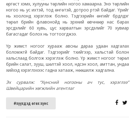
өргөст хэмх, хулууны төрлийн ногоо хамаарна. Энэ төрлийн
ногоо нь ус ихтэй, тод өнгөтэй, дотроо үртэй байдаг. Үрийг
нь хоолонд хэрэглэж болно. Тэдгээрийн өнгийг бүрдүүлдэг
төрөл бүрийн флавонойд нь зүрхний өвчнөөр нас барах
эрсдэлийг 60 хувь, цус харвалтын эрсдэлийг 70 хувиар
багасгадаг болох нь тогтоогджээ.
Үр жимст ногоог хурааж авсны дараа удаан хадгалах
боломжгүй байдаг. Тэдгээрийг түүхийгээр, хальстай болон
хальслаад болгож хэрэглэж болно. Үр жимст ногоог төрөл
бүрийн салат, зууш, шөлтэй хоол, үндсэн хоол, амттан, ундаа
хийхэд хэрэглэхээс гадна хатааж, нөөшилж хадгална.
Эх сурвалж: “Хүнсний ногооны ач тус, хэрэглээ”
Швейцарийн хөгжлийн агентлаг
#хүүхдэд өгөх хүнс