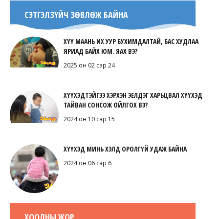
СЭТГЭЛЗҮЙЧ ЗӨВЛӨЖ БАЙНА
ХҮҮ МААНЬ ИХ УУР БУХИМДАЛТАЙ, БАС ХУДЛАА
ЯРИАД БАЙХ ЮМ. ЯАХ ВЭ?
2025 он 02 сар 24
ХҮҮХЭДТЭЙГЭЭ ХЭРХЭН ЭЕЛДЭГ ХАРЬЦВАЛ ХҮҮХЭД
ТАЙВАН СОНСОЖ ОЙЛГОХ ВЭ?
2024 он 10 сар 15
ХҮҮХЭД МИНЬ ХЭЛД ОРОЛГҮЙ УДАЖ БАЙНА
2024 он 06 сар 6
ХООЛНЫ ЖОР