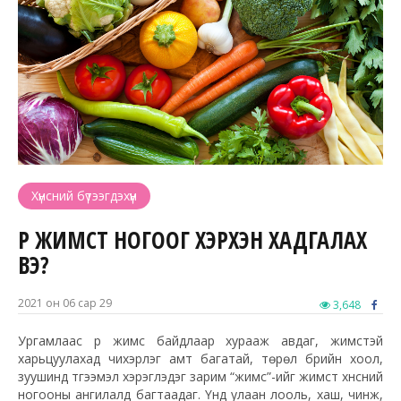
Хүнсний бүтээгдэхүүн
ҮР ЖИМСТ НОГООГ ХЭРХЭН ХАДГАЛАХ
ВЭ?
2021 он 06 сар 29
3,648
Ургамлаас үр жимс байдлаар хурааж авдаг, жимстэй
харьцуулахад чихэрлэг амт багатай, төрөл бүрийн хоол,
зуушинд түгээмэл хэрэглэдэг зарим “жимс”-ийг жимст хүнсний
ногооны ангилалд багтаадаг. Үүнд улаан лооль, хаш, чинжүү,