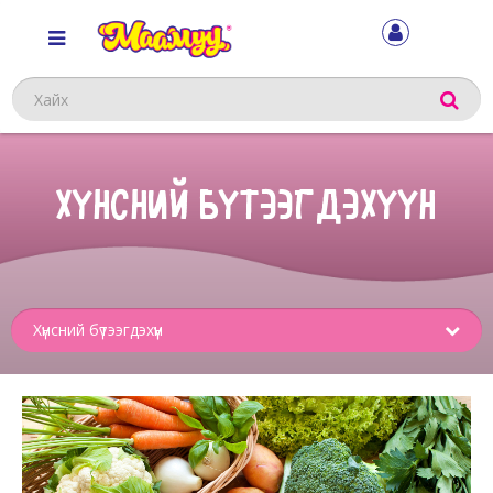
Хайх
ХҮНСНИЙ БҮТЭЭГДЭХҮҮН
Sub
menu