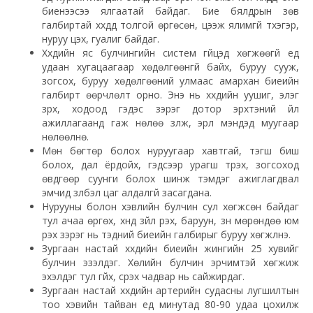
биенээсээ ялгаатай байдаг. Бие бялдрын зөв
галбиртай хүүхдүүд толгой өргөсөн, цээж ялимгүй түхэгэр,
нуруу цэх, гуалиг байдаг.
Хүүхдийн яс булчингийн систем гүйцэд хөгжөөгүй үед
удаан хугацаагаар хөдөлгөөнгүй байх, буруу сууж,
зогсох, буруу хөдөлгөөний улмаас амархан биеийн
галбирт өөрчлөлт орно. Энэ нь хүүхдийн уушиг, элэг
зүрх, ходоод гэдэс зэрэг дотор эрхтэний үйл
ажиллагаанд гаж нөлөө үзүүлж, эрүүл мэндэд муугаар
нөлөөлнө.
Мөн бөгтөр болох нуруугаар хавтгай, тэгш биш
болох, дал ёрдойх, гэдсээр урагш түрэх, зогсоход
өвдгөөр суунги болох шинж тэмдэг ажиглагдвал
эмчид үзүүлбэл цаг алдалгүй засагдана.
Нурууны болон хэвлийн булчин сул хөгжсөн байдаг
тул ачаа өргөх, хүнд зүйл үүрэх, баруун, зүүн мөрөндөө юм
үүрэх зэрэг нь тэдний биеийн галбирыг буруу хөгжүүлнэ.
Зургаан настай хүүхдийн биеийн жингийн 25 хувийг
булчин эзэлдэг. Хөлийн булчин эрчимтэй хөгжиж
эхэлдэг тул гүйх, үсрэх чадвар нь сайжирдаг.
Зургаан настай хүүхдийн артерийн судасны лугшилтын
тоо хэвийн тайван үед минутад 80-90 удаа цохилж