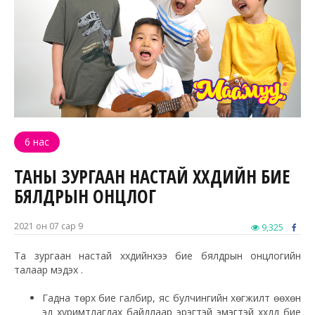
6 нас
ТАНЫ ЗУРГААН НАСТАЙ ХҮҮХДИЙН БИЕ
БЯЛДРЫН ОНЦЛОГ
2021 он 07 сар 9
9,325
Та зургаан настай хүүхдийнхээ бие бялдрын онцлогийн
талаар мэдэх үү.
Гадна төрх бие галбир, яс булчингийн хөгжилт өөхөн
эд хуримтлагдах байдлаар эрэгтэй эмэгтэй хүүхдүүд бие