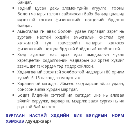
байдаг.
Тэдний цусан дахь элементүүдийн агуулга, тооны
болон чанарын үзүүлэлт сайжирсан байх бөгөөд цаашид
идэвхтэй хөгжих физиологийн нөхцөлийг бүрдүүлсэн
байдаг.
Амьсгалаа гүн авах боловч удаан гаргадаг зэрэг нь
зургаан настай хүүхдийн амьсгалын систем сул
хөгжилтэй тул тэвчээрийн чанарыг хөгжүүлэх
физиологийн нөхцөл бүрдээгүй байдагтай холбоотой.
Хүүхэд зургаан нас хүрэх үедээ амьдралын чухал
хэрэгцээтэй хөдөлгөөний чадварын 20 хүртэл хувийг
эзэмшдэг гэж эрдэмтэд тодорхойлсон.
Хөдөлгөөний эвсэлтэй холбоотой чадварын 80 орчим
хувийг 6-13 насанд эзэмшдэг аж.
Харааны ой хөгждөг. Иймээс хүүхэд харсан зүйлээ удаан,
сонссон зүйлээ хурдан мартдаг.
Бодит үйлдлийн сэтгэхүй илүү хөгждөг. Энэ нь аливаа
зүйлийг харуулж, өөрөөр нь мэдрүүлж зааж сургах нь илүү
үр дүнтэй байна гэсэн үг.
ЗУРГААН НАСТАЙ ХҮҮХДИЙН БИЕ БЯЛДРЫН НОРМ
ХЭМЖЭЭ
/дунджаар/