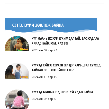
СЭТГЭЛЗҮЙЧ ЗӨВЛӨЖ БАЙНА
ХҮҮ МААНЬ ИХ УУР БУХИМДАЛТАЙ, БАС ХУДЛАА
ЯРИАД БАЙХ ЮМ. ЯАХ ВЭ?
2025 он 02 сар 24
ХҮҮХЭДТЭЙГЭЭ ХЭРХЭН ЭЕЛДЭГ ХАРЬЦВАЛ ХҮҮХЭД
ТАЙВАН СОНСОЖ ОЙЛГОХ ВЭ?
2024 он 10 сар 15
ХҮҮХЭД МИНЬ ХЭЛД ОРОЛГҮЙ УДАЖ БАЙНА
2024 он 06 сар 6