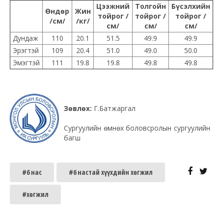
Цээжний
Толгойн
Бүсэлхийн
Өндөр
Жин
тойрог /
тойрог /
тойрог /
/см/
/кг/
см/
см/
см/
Дундаж
110
20.1
51.5
49.9
49.9
Эрэгтэй
109
20.4
51.0
49.0
50.0
Эмэгтэй
111
19.8
19.8
49.8
49.8
Зөвлөх:
Г.Батжаргал
Сургуулийн өмнөх боловсролын сургуулийн
багш
#6 нас
#6 настай хүүхдийн хөгжил
#хөгжил