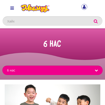
Хайх
6 НАС
Sub
menu