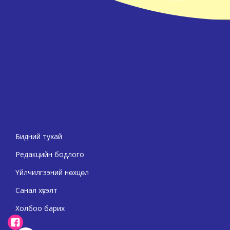
Бидний тухай
Редакцийн бодлого
Үйлчилгээний нөхцөл
Санал хүсэлт
Холбоо барих