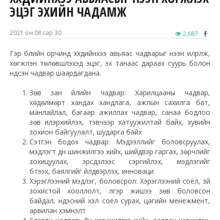
ЭЦЭГ ЭХИЙН ЧАДАМЖ
2021 он 08 сар 30
2,687
Гэр бүлийн орчинд хүүхдийнхээ авьяас чадварыг нээн илрүүлж,
хөгжүүлэн төлөвшүүлэхэд эцэг, эх танаас дараах суурь болон
үндсэн чадвар шаардагдана.
Зөв зан үйлийн чадвар: Харилцааны чадвар,
хөдөлмөрт хандах хандлага, ажлын сахилга бат,
манлайлал, багаар ажиллах чадвар, санаа бодлоо
зөв илэрхийлэх, тэвчээр хатуужилтай байх, хувийн
зохион байгуулалт, шударга байх
Сэтгэн бодох чадвар: Мэдээллийг боловсруулах,
мэдлэгт дүн шинжилгээ хийх, шийдвэр гаргах, зөрчлийг
зохицуулах, эрсдэлээс сэргийлэх, мэдлэгийг
бүтээх, баялгийг үйлдвэрлэх, инноваци
Хэрэглээний мэдлэг, боловсрол: Хэрэглээний соёл, зүй
зохистой хооллолт, үлгэр жишээ зөв боловсон
байдал, үндэсний хэл соёл сурах, цагийн менежмент,
арвилан хэмнэлт