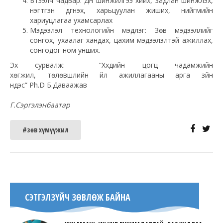
Бүтээлч чадвар: Дүн шинжилгээ хийх, задлан шинжлэх,
нэгтгэн дүгнэх, харьцуулан жиших, нийгмийн
хариуцлагаа ухамсарлах
Мэдээлэл технологийн мэдлэг: Зөв мэдээллийг
сонгох, ухаалаг хандах, цахим мэдээлэлтэй ажиллах,
сонгодог ном унших.
Эх сурвалж: “Хүүхдийн цогц чадамжийн
хөгжил, төлөвшлийн үйл ажиллагааны арга зүйн
үндэс” Ph.D Б.Даваажав
Г.Сэргэлэнбаатар
#зөв хүмүүжил
СЭТГЭЛЗҮЙЧ ЗӨВЛӨЖ БАЙНА