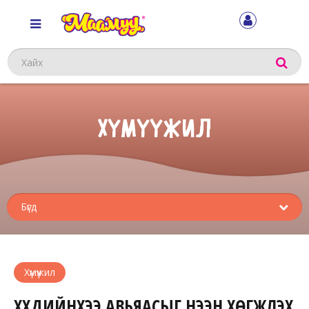
Хайх
ХҮМҮҮЖИЛ
Sub
menu
Хүмүүжил
ХҮҮХДИЙНХЭЭ АВЬЯАСЫГ НЭЭН ХӨГЖҮҮЛЭХ