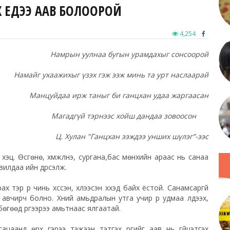
 ҮЕДЭЭ ААВ БОЛООРОЙ
4,254
Намрын уулнаа бугын урамдахыг сонсоорой
Намайг ухаажихыг үзэх гэж ээж минь та урт наслаарай
Манцуйдаа ирж таныг би ганцхан удаа жаргаасан
Магадгүй тэрнээс хойш дандаа зовоосон
Ц. Хулан "Ганцхан ээждээ унших шүлэг”-ээс
үү. Өсгөнө, хүмүүжүүлнэ, сургана,бас мөнхийн араас нь санаа
вилдаа ийн дүрсэлж.
тэр үр чинь хүссэн, хүлээсэн хүүхэд байх ёстой. Санамсаргүй
авчирч болно. Хүний амьдралын утга учир үр удмаа үлдээх,
өгөөд үүргээрээ амьтнаас ялгаатай.
цаанд өрх гэрээ тэжээн тэтгэх үүргийг аав нь гүйцэтгэх