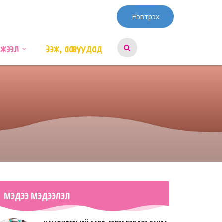
Нэвтрэх
эжээл
Ээж, аавуудад
МЭДЭЭ МЭДЭЭЛЭЛ