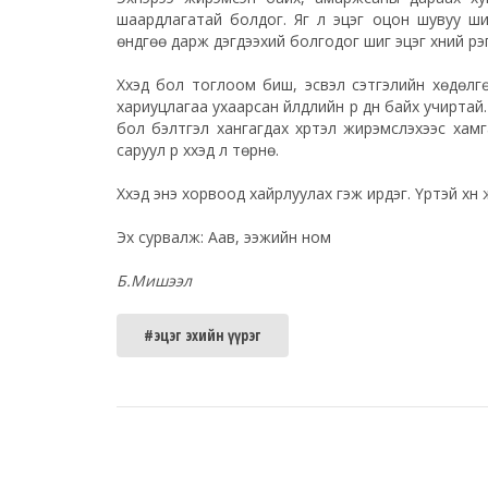
шаардлагатай болдог. Яг л эцэг оцон шувуу ши
өндгөө дарж дэгдээхий болгодог шиг эцэг хүний үүр
Хүүхэд бол тоглоом биш, эсвэл сэтгэлийн хөдөл
хариуцлагаа ухаарсан үйлдлийн үр дүн байх учиртай
бол бэлтгэл хангагдах хүртэл жирэмслэхээс хамгаа
саруул үр хүүхэд л төрнө.
Хүүхэд энэ хорвоод хайрлуулах гэж ирдэг. Үртэй хүн
Эх сурвалж: Аав, ээжийн ном
Б.Мишээл
#эцэг эхийн үүрэг