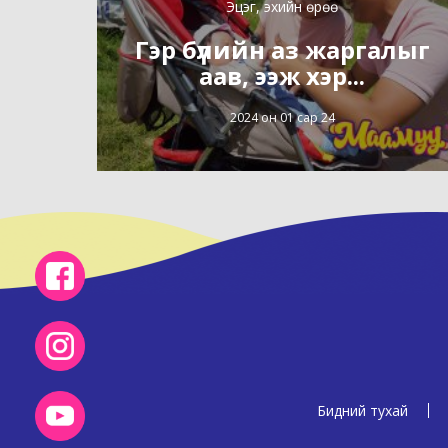
Эцэг, эхийн өрөө
Гэр бүлийн аз жаргалыг
аав, ээж хэр...
2024 он 01 сар 24
Бидний тухай