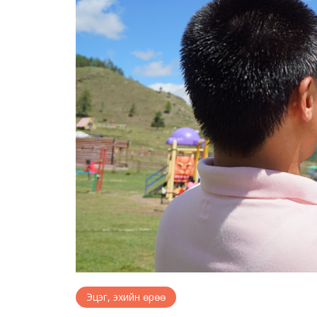
Эцэг, эхийн өрөө