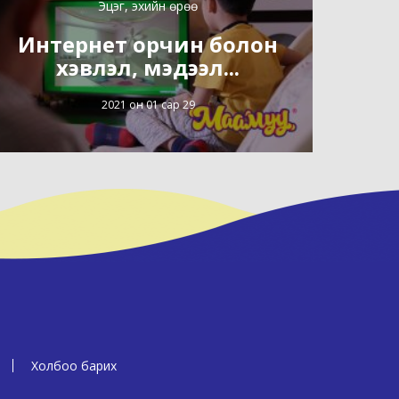
Эцэг, эхийн өрөө
Интернет орчин болон
хэвлэл, мэдээл...
2021 он 01 сар 29
Холбоо барих