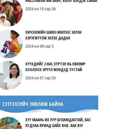
HALLOWEEN-ИЙ БАЯР, БЭЛЭГ БЭЛДЭХ САНАА
2024 он 10 сар 28
ХИЧЭЭЛИЙН ШИНЭ ЖИЛЭЭС ЭХЛЭН
ХЭРЭГЖҮҮЛЖ ЭХЛЭХ ДАДАЛ
2024 он 09 сар 3
ХҮҮХДИЙГ 2 НАС ХҮРТЭЛ НЬ ХӨХӨӨР
ХООЛЛОХ ЭРҮҮЛ МЭНДЭД ТУСТАЙ
2024 он 07 сар 20
СЭТГЭЛЗҮЙЧ ЗӨВЛӨЖ БАЙНА
ХҮҮ МААНЬ ИХ УУР БУХИМДАЛТАЙ, БАС
ХУДЛАА ЯРИАД БАЙХ ЮМ. ЯАХ ВЭ?