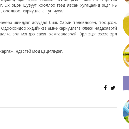
г. Эх оцон шувууг хооллох гээд явсан хугацаанд эцэг нь
эг, оролцоо, хариуцлага тун чухал.
гөөнөөр шийддэг асуудал биш. Харин төлөвлөсөн, тооцсон,
. Одоохондоо хүүхдийнхээ өмнө хариуцлага хүлээж чадахааргүй
лж, эрүүл мэндээ сахин хамгаалаарай. Эрүүл эцэг эхээс эрүүл
 жаргаж, үндэстэй мод цэцэглэдэг.