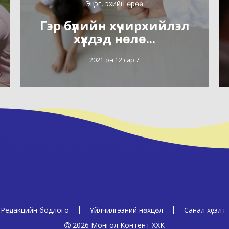
Эцэг, эхийн өрөө
Гэр бүлийн хүчирхийлэл
хүүхдэд нөлө...
2021 он 12 сар 7
Редакцийн бодлого
Үйлчилгээний нөхцөл
Санал хүсэлт
2026 Монгол Контент ХХК