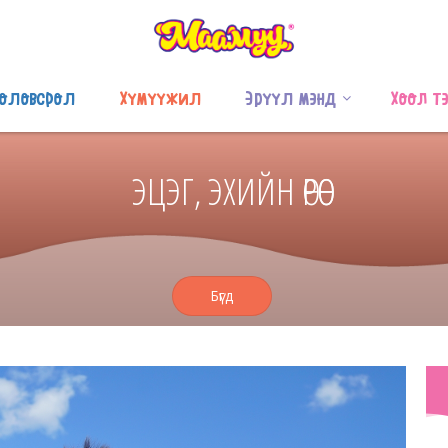
оловсрол
Хүмүүжил
Эрүүл мэнд
Хоол т
ЭЦЭГ, ЭХИЙН ӨРӨӨ
Бүгд