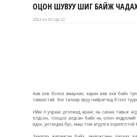
ОЦОН ШУВУУ ШИГ БАЙЖ ЧАДАХ
2023 он 02 сар 22
Аав ээж болох амархан, харин аав ээж байх тун хэц
тавиастай. Энэ талаар яруу найрагчид бүтээл туур
Ийм л учраас үргэлжид араас нь санаа тавьж асрах 
олдсон, тооцоо алдсан байх нь олон хүндрэлийг 
идэх, унтахдаа бус, маш том агуулга зорилготой б
Эхнэрээ жирэмсэн байх, амаржсаны дараах хуга