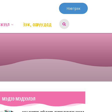
Нэвтрэх
эжээл
Ээж, аавуудад
МЭДЭЭ МЭДЭЭЛЭЛ