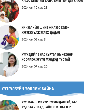
HALLOWEEN-ИЙ БАЯР, БЭЛЭГ БЭЛДЭХ САНАА
2024 он 10 сар 28
ХИЧЭЭЛИЙН ШИНЭ ЖИЛЭЭС ЭХЛЭН
ХЭРЭГЖҮҮЛЖ ЭХЛЭХ ДАДАЛ
2024 он 09 сар 3
ХҮҮХДИЙГ 2 НАС ХҮРТЭЛ НЬ ХӨХӨӨР
ХООЛЛОХ ЭРҮҮЛ МЭНДЭД ТУСТАЙ
2024 он 07 сар 20
СЭТГЭЛЗҮЙЧ ЗӨВЛӨЖ БАЙНА
ХҮҮ МААНЬ ИХ УУР БУХИМДАЛТАЙ, БАС
ХУДЛАА ЯРИАД БАЙХ ЮМ. ЯАХ ВЭ?