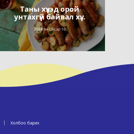
Таны хүүхэд орой
унтахгүй байвал хү...
2024 он 09 сар 10
Холбоо барих