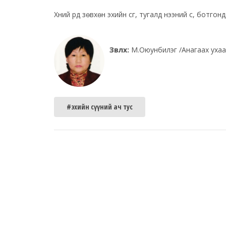
Хүний үрд зөвхөн эхийн сүүг, тугалд үнээний сүү, ботг
Зөвлөх:
М.Оюунбилэг /Анагаах ухаа
#эхийн сүүний ач тус