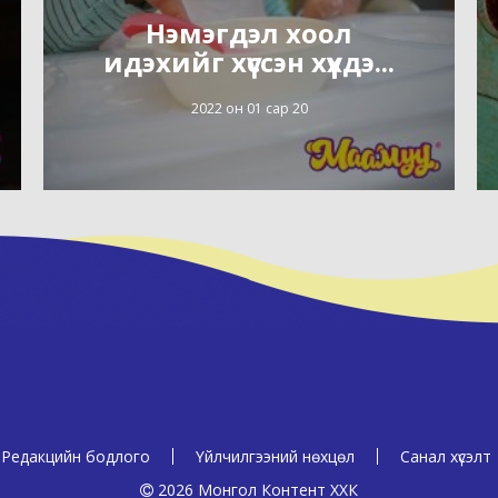
Нэмэгдэл хоол
идэхийг хүссэн хүүхдэ...
2022 он 01 сар 20
Редакцийн бодлого
Үйлчилгээний нөхцөл
Санал хүсэлт
2026 Монгол Контент ХХК