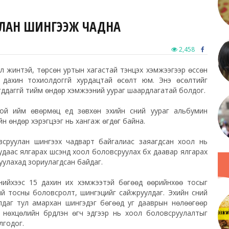
УУЛАН ШИНГЭЭЖ ЧАДНА
2,458
 илүү жинтэй, төрсөн уртын хагастай тэнцэх хэмжээгээр өссөн
 дахин тохиолдоггүй хурдацтай өсөлт юм. Энэ өсөлтийг
гддаггүй тийм өндөр хэмжээний уураг шаардлагатай болдог.
й ийм өвөрмөц үед зөвхөн эхийн сүүний уураг альбумин
н өндөр хэрэгцээг нь хангаж өгдөг байна.
овсруулан шингээх чадварт байгалиас заяагдсан хоол нь
удаас ялгарах шүүсэнд хоол боловсруулах бүх даавар ялгарах
руулахад зориулагдсан байдаг.
сүүнийхээс 15 дахин их хэмжээтэй бөгөөд өөрийнхөө тосыг
ий тосны боловсролт, шингэцийг сайжруулдаг. Эхийн сүүний
улдаг тул амархан шингэдэг бөгөөд уг дааврын нөлөөгөөр
лах нөхцөлийн бүрдүүлэн өгч эдгээр нь хоол боловсруулалтыг
лгодог.