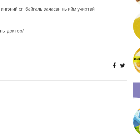
онд ингэний сүүг байгаль заяасан нь ийм учиртай.
ны доктор/