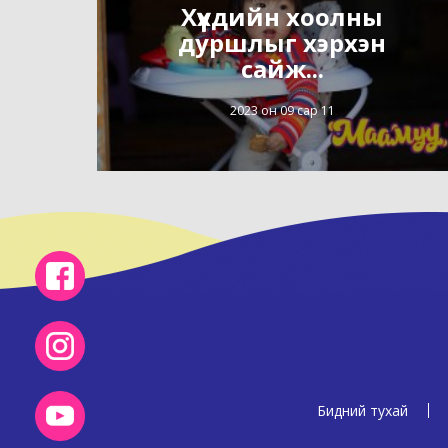
Хүүхдийн хоолны
дуршлыг хэрхэн
сайж...
2023 он 09 сар 11
Бидний тухай