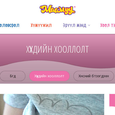
оловсрол
Хүмүүжил
Эрүүл мэнд
Хоол т
ХҮҮХДИЙН ХООЛЛОЛТ
Бүгд
Хүүхдийн хооллолт
Хүнсний бүтээгдэхүүн