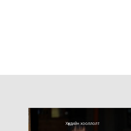
Хүүхдийн хооллолт