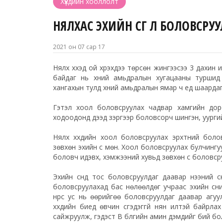
Хүүхдийн хооллолт
НЯЛХАС ЭХИЙН СҮҮГ Л БОЛОВСР
2021 он 07 сар 17
Нялх хүүхэд ой хүрэхдээ төрсөн жингээсээ 3 дахин
байдаг нь хүний амьдралын хугацааны туршид
хангахын тулд хүний амьдралын ямар ч үед шаарда
Гэтэл хоол боловсруулах чадвар хамгийн доро
ходоодонд дээд зэргээр боловсорч шингэн, уургий
Нялх хүүхдийн хоол боловсруулах эрхтний бол
зөвхөн эхийн сүү мөн. Хоол боловсруулах булчингу
боловч идэвх, хэмжээний хувьд зөвхөн сүү боловс
Эхийн сүүнд тос боловсруулдаг даавар үнээний 
боловсруулахад бас нөлөөлдөг учраас эхийн сүүн
нүүрс ус нь өөрийгөө боловсруулдаг даавар агу
хүүхдийн биед өвчин үүсгэдэггүй нян илүүтэй байр
сайжруулж, гэдэст В бүлгийн амин дэмүүдийг бий бо