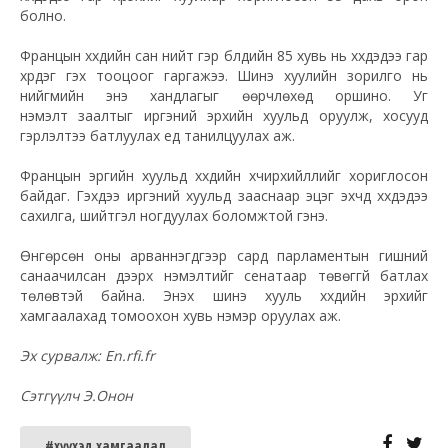
болно.
Францын хүүхдийн сан нийт гэр бүлүүдийн 85 хувь нь хүүхдэдээ гар
хүрдэг гэх тооцоог гаргажээ. Шинэ хуулийн зорилго нь
нийгмийн энэ хандлагыг өөрчлөхөд оршино. Уг
нэмэлт заалтыг иргэний эрхийн хуульд оруулж, хосууд
гэрлэлтээ батлуулах үед танилцуулах аж.
Францын эрүүгийн хуульд хүүхдийн хүчирхийллийг хориглосон
байдаг. Гэхдээ иргэний хуульд зааснаар эцэг эхчүүд хүүхдэдээ
сахилга, шийтгэл ногдуулах боломжтой гэнэ.
Өнгөрсөн оны арваннэгдүгээр сард парламентын гишүүний
санаачилсан дээрх нэмэлтийг сенатаар төвөггүй батлах
төлөвтэй байна. Энэхүү шинэ хууль хүүхдийн эрхийг
хамгаалахад томоохон хувь нэмэр оруулах аж.
Эх сурвалж: En.rfi.fr
Сэтгүүлч Э.Онон
#хүүхэд хамгаалал