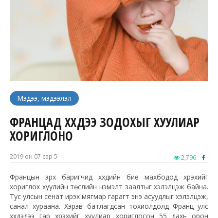
Мэдээ, мэдээлэл
ФРАНЦАД ХҮҮХДЭЭ ЗОДОХЫГ ХУУЛИАР
ХОРИГЛОНО
2019 он 07 сар 5
2,796
Францын эрх баригчид хүүхдийн бие махбодод хүрэхийг
хориглох хуулийн төслийн нэмэлт заалтыг хэлэлцэж байна.
Тус улсын сенат ирэх мягмар гарагт энэ асуудлыг хэлэлцэж,
санал хураана. Хэрэв батлагдсан тохиолдолд Франц улс
хүүхдэдээ гар хүрэхийг хуулиар хориглосон 55 дахь орон