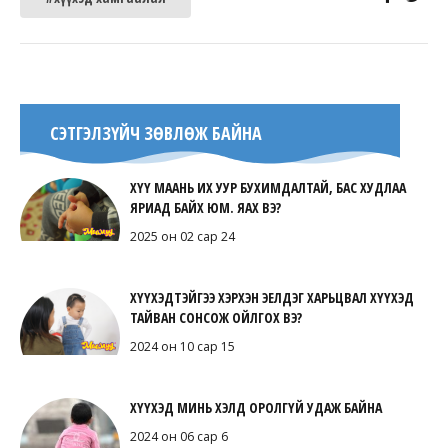
СЭТГЭЛЗҮЙЧ ЗӨВЛӨЖ БАЙНА
ХҮҮ МААНЬ ИХ УУР БУХИМДАЛТАЙ, БАС ХУДЛАА
ЯРИАД БАЙХ ЮМ. ЯАХ ВЭ?
2025 он 02 сар 24
ХҮҮХЭДТЭЙГЭЭ ХЭРХЭН ЭЕЛДЭГ ХАРЬЦВАЛ ХҮҮХЭД
ТАЙВАН СОНСОЖ ОЙЛГОХ ВЭ?
2024 он 10 сар 15
ХҮҮХЭД МИНЬ ХЭЛД ОРОЛГҮЙ УДАЖ БАЙНА
2024 он 06 сар 6