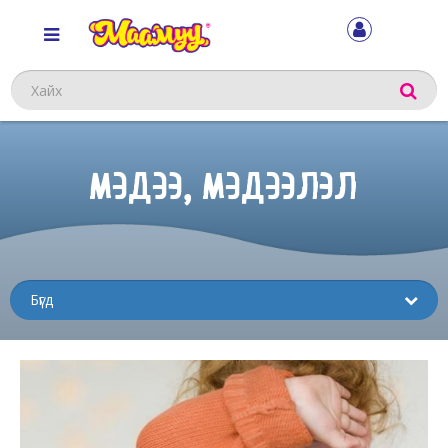
Хайх
МЭДЭЭ, МЭДЭЭЛЭЛ
Sub
menu