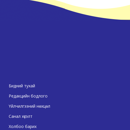
Бидний тухай
Редакцийн бодлого
Үйлчилгээний нөхцөл
Санал хүсэлт
Холбоо барих