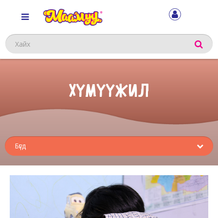
Хайх
ХҮМҮҮЖИЛ
Sub
menu