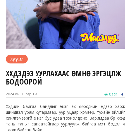
Хүмүүжил
ХҮҮХДЭДЭЭ УУРЛАХААС ӨМНӨ ЭРГЭЦҮҮЛЖ
БОДООРОЙ
2024 он 03 сар 19
3,121
Хүүхдийн байгаа байдлыг эцэг эх өөрсдийн нүдээр харж
шийдвэл урам хугармаар, уур уцаар хүрмээр, тухайн зүйлийг
хийлгэмээргүй үе нэг бус удаа тохиолдоно. Заримдаа бүр хүүхэд
тань таныг санаатайгаар уурлуулж байгаа мэт бодол ч
төрж байсан байх.