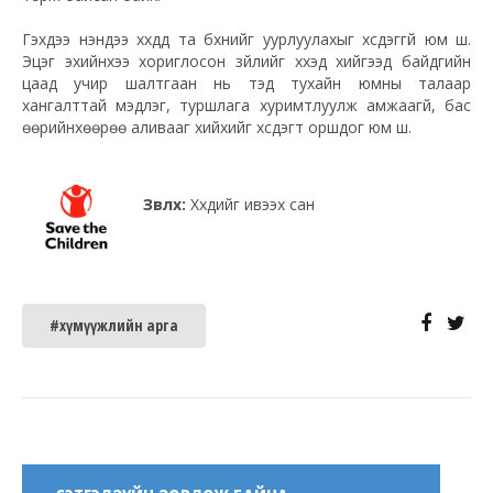
Гэхдээ үнэндээ хүүхдүүд та бүхнийг уурлуулахыг хүсдэггүй юм шүү.
Эцэг эхийнхээ хориглосон зүйлийг хүүхэд хийгээд байдгийн
цаад учир шалтгаан нь тэд тухайн юмны талаар
хангалттай мэдлэг, туршлага хуримтлуулж амжаагүй, бас
өөрийнхөөрөө аливааг хийхийг хүсдэгт оршдог юм шүү.
Зөвлөх:
Хүүхдийг ивээх сан
#хүмүүжлийн арга