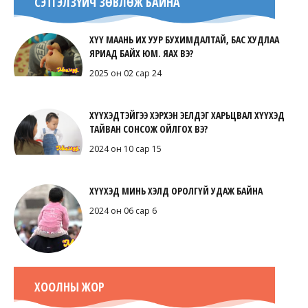
СЭТГЭЛЗҮЙЧ ЗӨВЛӨЖ БАЙНА
ХҮҮ МААНЬ ИХ УУР БУХИМДАЛТАЙ, БАС ХУДЛАА
ЯРИАД БАЙХ ЮМ. ЯАХ ВЭ?
2025 он 02 сар 24
ХҮҮХЭДТЭЙГЭЭ ХЭРХЭН ЭЕЛДЭГ ХАРЬЦВАЛ ХҮҮХЭД
ТАЙВАН СОНСОЖ ОЙЛГОХ ВЭ?
2024 он 10 сар 15
ХҮҮХЭД МИНЬ ХЭЛД ОРОЛГҮЙ УДАЖ БАЙНА
2024 он 06 сар 6
ХООЛНЫ ЖОР