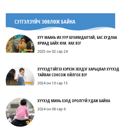
СЭТГЭЛЗҮЙЧ ЗӨВЛӨЖ БАЙНА
ХҮҮ МААНЬ ИХ УУР БУХИМДАЛТАЙ, БАС ХУДЛАА
ЯРИАД БАЙХ ЮМ. ЯАХ ВЭ?
2025 он 02 сар 24
ХҮҮХЭДТЭЙГЭЭ ХЭРХЭН ЭЕЛДЭГ ХАРЬЦВАЛ ХҮҮХЭД
ТАЙВАН СОНСОЖ ОЙЛГОХ ВЭ?
2024 он 10 сар 15
ХҮҮХЭД МИНЬ ХЭЛД ОРОЛГҮЙ УДАЖ БАЙНА
2024 он 06 сар 6