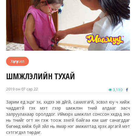
Хүмүүжил
ШҮҮМЖЛЭЛИЙН ТУХАЙ
2019 он 07 сар 22
3,110
Зарим үед эцэг эх, хүүхдээ эв дүйгүй, сахилгагүй, эсвэл юу ч хийж
чаддаггүй гэх мэт үгээр шүүмжлэн түүний алдааг засч
залруулахаар оролддог. Иймэрхүү шүүмжлэл сонссон хүүхдэд энэ
нь түүнийг огт хүн гэж тоож үзэхгүй байгаа юм шиг санагддаг
бөгөөд хийж буй зүйл нь ямар нэг амжилтад хүрэх аргагүй мэт
сэтгэгдэл төрдөг.