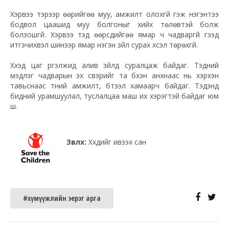
Хэрвээ тэрээр өөрийгөө муу, амжилт олохгүй гэж нэгэнтээ
бодвол цаашид муу болгоныг хийх төлөвтэй болж
болзошгүй. Хэрвээ тэд өөрсдийгөө ямар ч чадваргүй гээд
итгэчихвэл шинээр ямар нэгэн зүйл сурах хүсэл төрөхгүй.
Хүүхэд цаг үргэлжид алив зүйлд суралцаж байдаг. Тэдний
мэдлэг чадварын эх үүсвэрийг та бүхэн анхнаас нь хэрхэн
тавьснаас түүний амжилт, бүтээл хамаарч байдаг. Тэдэнд
бидний урамшуулал, туслалцаа маш их хэрэгтэй байдаг юм
шүү.
Зөвлөх:
Хүүхдийг ивээх сан
#хүмүүжлийн эерэг арга