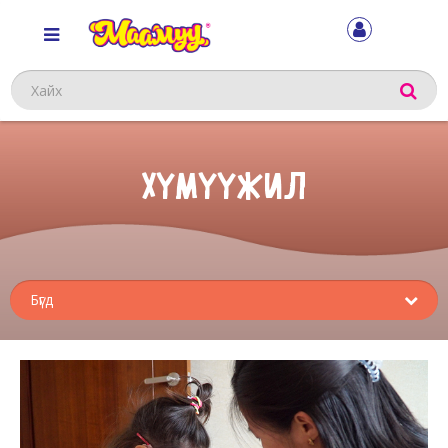
Хайх
ХҮМҮҮЖИЛ
Sub
menu