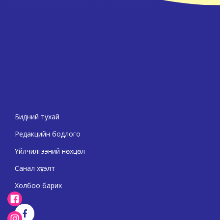
Бидний тухай
Редакцийн бодлого
Үйлчилгээний нөхцөл
Санал хүсэлт
Холбоо барих