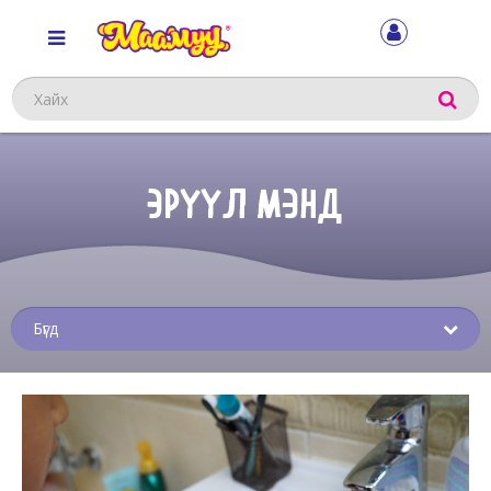
Хайх
ЭРҮҮЛ МЭНД
Sub
menu