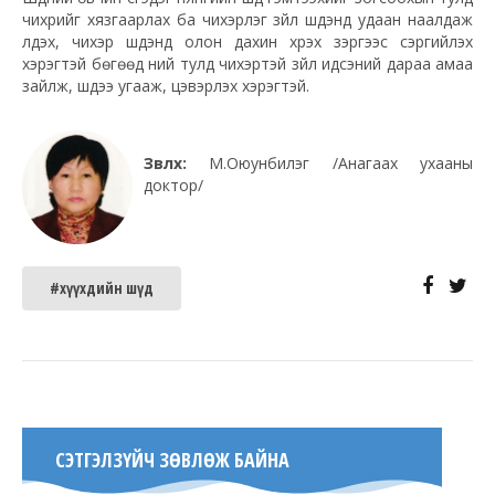
чихрийг хязгаарлах ба чихэрлэг зүйл шүдэнд удаан наалдаж
үлдэх, чихэр шүдэнд олон дахин хүрэх зэргээс сэргийлэх
хэрэгтэй бөгөөд үүний тулд чихэртэй зүйл идсэний дараа амаа
зайлж, шүдээ угааж, цэвэрлэх хэрэгтэй.
Зөвлөх:
М.Оюунбилэг /Анагаах ухааны
доктор/
#хүүхдийн шүд
СЭТГЭЛЗҮЙЧ ЗӨВЛӨЖ БАЙНА