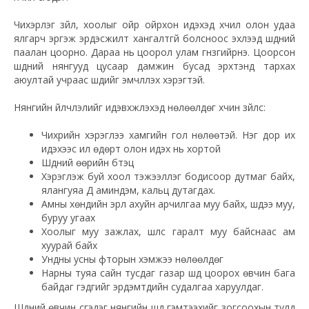
Чихэрлэг зүйл, хоолыг ойр ойрхон идэхэд хүчил олон удаа
ялгарч эргэж эрдэсжилт хангалтгүй болсноос эхлээд шүдний
паалан цоорно. Дараа нь цоорол улам гүнзгийрнэ. Цоорсон
шүдний нянгууд цусаар дамжин бусад эрхтэнд тархах
аюултай учраас шүдийг эмчлүүлэх хэрэгтэй.
Нянгийн үйлчлэлийг идэвхжүүлэхэд нөлөөлдөг хүчин зүйлс:
Чихрийн хэрэглээ хамгийн гол нөлөөтэй. Нэг дор их
идэхээс илүү өдөрт олон идэх нь хортой
Шүдний өөрийн бүтэц
Хэрэглэж буй хоол тэжээллэг бодисоор дутмаг байх,
ялангуяа Д аминдэм, кальц дутагдах.
Амны хөндийн эрүүл ахуйн арчилгаа муу байх, шүдээ муу,
буруу угаах
Хоолыг муу зажлах, шүлс гаралт муу байснаас ам
хуурай байх
Ундны усны фторын хэмжээ нөлөөлдөг
Нарны туяа сайн тусдаг газар шүд цоорох өвчин бага
байдаг гэдгийг эрдэмтдийн судалгаа харуулдаг.
Шүдний өвчин үүсгэдэг нянгийн шүд гэмтээхийг зогсоохын тулд