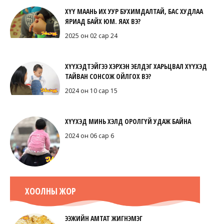
ХҮҮ МААНЬ ИХ УУР БУХИМДАЛТАЙ, БАС ХУДЛАА
ЯРИАД БАЙХ ЮМ. ЯАХ ВЭ?
2025 он 02 сар 24
ХҮҮХЭДТЭЙГЭЭ ХЭРХЭН ЭЕЛДЭГ ХАРЬЦВАЛ ХҮҮХЭД
ТАЙВАН СОНСОЖ ОЙЛГОХ ВЭ?
2024 он 10 сар 15
ХҮҮХЭД МИНЬ ХЭЛД ОРОЛГҮЙ УДАЖ БАЙНА
2024 он 06 сар 6
ХООЛНЫ ЖОР
ЭЭЖИЙН АМТАТ ЖИГНЭМЭГ