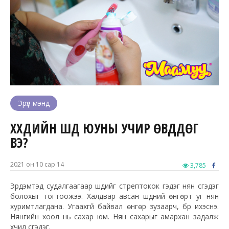
Эрүүл мэнд
ХҮҮХДИЙН ШҮД ЮУНЫ УЧИР ӨВДДӨГ
ВЭ?
2021 он 10 сар 14
3,785
Эрдэмтэд судалгаагаар шүдийг стрептокок гэдэг нян үүсгэдэг
болохыг тогтоожээ. Халдвар авсан шүдний өнгөрт уг нян
хуримтлагдана. Угаахгүй байвал өнгөр зузаарч, бүр ихэснэ.
Нянгийн хоол нь сахар юм. Нян сахарыг амархан задалж
хүчил үүсгэдэг.