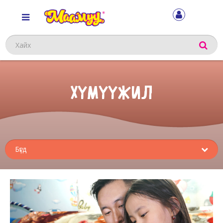
Хайх
ХҮМҮҮЖИЛ
Sub
menu