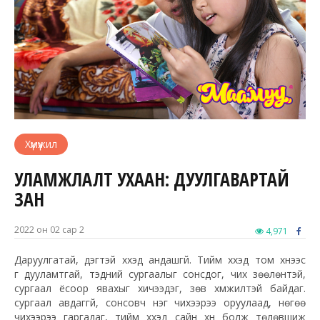
Хүмүүжил
УЛАМЖЛАЛТ УХААН: ДУУЛГАВАРТАЙ
ЗАН
2022 он 02 сар 2
4,971
Даруулгатай, дэгтэй хүүхэд андашгүй. Тийм хүүхэд том хүнээс
үг дууламтгай, тэдний сургаалыг сонсдог, чих зөөлөнтэй,
сургаал ёсоор явахыг хичээдэг, зөв хүмүүжилтэй байдаг.
сургаал авдаггүй, сонсовч нэг чихээрээ оруулаад, нөгөө
чихээрээ гаргадаг, тийм хүүхэд сайн хүн болж төлөвшиж