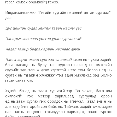
гэрэл хэмээх оршивой”) гэжээ.
Ишданзанванжил “Гүнгийн зуугийн гэгээний алтан сургаал”-
даа:
Цус шингэн судал хөнгөн таван насны үес
Чанарыг зөвшөөн урсгал уран сургалттай
Чадал тамир бадрах арван наснаас дээш
Чанга зориг эхэлж сургаал үл авмой
гэсэн нь чухам хүүхдийг
бага насанд нь буюу тав зургаан насанд нь хүмүүжлийн
суурийг зөв тавьж өгөх хэрэгтэй. үүнээс том болсон үед нь
сургах нь
“дахин хүмүүжүүлэх
”-тэй адил хүмүүжүүлэхэд хэцүү болно
гэсэн санаа юм.
Хүүхдийг багад нь зааж сургахгүйгээр “За яахав, бага юм
ойлгохгүй” гэх мэтээр харилцаад сургуульд орсон
үед нь зааж сургах гэж оролдох нь түгээмэл. Гэтэл энэ үе нь
аль хэдийнээ оройтсон байх нь. Тиймээс хүүхдийг хүмүүжүүлэхдээ
нас насны онцлогт тохируулан харилцаж, зааж сургаж
байх шаардлагатай.