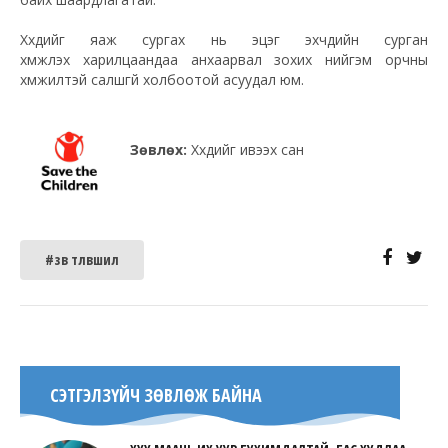
Хүүхдийг яаж сургах нь эцэг эхчүүдийн сурган
хүмүүжүүлэх харилцаандаа анхаарвал зохих нийгэм орчны
хүмүүжилтэй салшгүй холбоотой асуудал юм.
Зөвлөх:
Хүүхдийг ивээх сан
#зөв төлөвшил
СЭТГЭЛЗҮЙЧ ЗӨВЛӨЖ БАЙНА