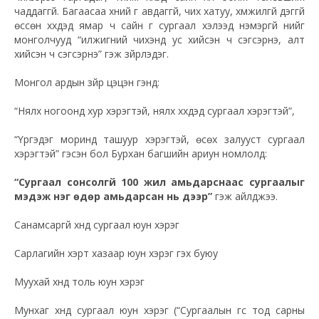
чаддаггүй. Багаасаа хүний үг авдаггүй, чих хатуу, хүмүүжилгүй дэггүй
өссөн хүүхдэд ямар ч сайн үг сургаал хэлээд нэмэргүй үүнийг
монголчууд “илжигний чихэнд ус хийсэн ч сэгсэрнэ, алт
хийсэн ч сэгсэрнэ” гэж зүйрлэдэг.
Монгол ардын зүйр цэцэн үгэнд:
“Нялх ногоонд хур хэрэгтэй, нялх хүүхдэд сургаал хэрэгтэй”,
“Үргэдэг моринд ташуур хэрэгтэй, өсөх залууст сургаал
хэрэгтэй” гэсэн бол Бурхан багшийн ариун номлолд:
“Сургаал сонсолгүй 100 жил амьдарснаас сургаалыг
мэдэж нэг өдөр амьдарсан нь дээр”
гэж айлджээ.
Санамсаргүй хүнд сургаал юун хэрэг
Сарлагийн үхэрт хазаар юун хэрэг гэх буюу
Муухай хүнд толь юун хэрэг
Мунхаг хүнд сургаал юун хэрэг (“Сургаалын үгс тод сарны