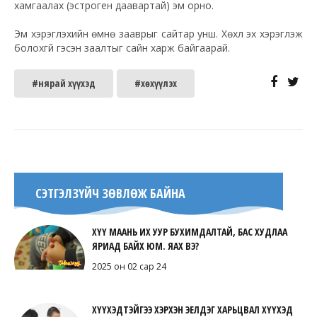
хамгаалах (эстроген даавартай) эм орно.
Эм хэрэглэхийн өмнө зааврыг сайтар унш. Хөхүүл эх хэрэглэж
болохгүй гэсэн заалтыг сайн харж байгаарай.
#нярай хүүхэд
#хөхүүлэх
СЭТГЭЛЗҮЙЧ ЗӨВЛӨЖ БАЙНА
ХҮҮ МААНЬ ИХ УУР БУХИМДАЛТАЙ, БАС ХУДЛАА
ЯРИАД БАЙХ ЮМ. ЯАХ ВЭ?
2025 он 02 сар 24
ХҮҮХЭДТЭЙГЭЭ ХЭРХЭН ЭЕЛДЭГ ХАРЬЦВАЛ ХҮҮХЭД