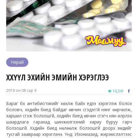
Нярай
ХӨХҮҮЛ ЭХИЙН ЭМИЙН ХЭРЭГЛЭЭ
2019 он 08 сар 9
10,341
Бараг бүх антибиотикийг хөхүүлж байх үедээ хэрэглэж болох
боловч, хүүхдийн биед байдаг өвчин үүсгэдэггүй нянг өөрчилж,
харшил үүсгэж болзошгүй, хүүхдийн биед өвчин үүсгэгч нян илрүүлэх
шаардлага гарахад шинжилгээний хариу буруу гарч
болзошгүй. Хүүхдийн биед нөлөөлж болзошгүй доорх эмүүдийг
тусгай заавраар хэрэглэнэ. Үүнд: Изониазид, жирэмслэлтээс