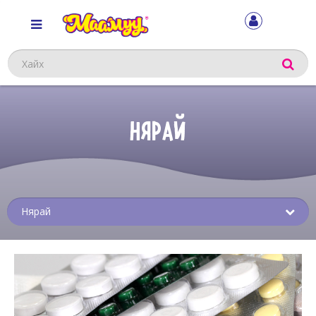
Хайх
НЯРАЙ
Sub
menu