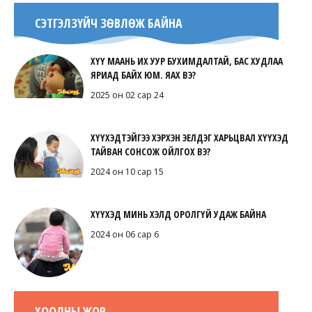
СЭТГЭЛЗҮЙЧ ЗӨВЛӨЖ БАЙНА
ХҮҮ МААНЬ ИХ УУР БУХИМДАЛТАЙ, БАС ХУДЛАА
ЯРИАД БАЙХ ЮМ. ЯАХ ВЭ?
2025 он 02 сар 24
ХҮҮХЭДТЭЙГЭЭ ХЭРХЭН ЭЕЛДЭГ ХАРЬЦВАЛ ХҮҮХЭД
ТАЙВАН СОНСОЖ ОЙЛГОХ ВЭ?
2024 он 10 сар 15
ХҮҮХЭД МИНЬ ХЭЛД ОРОЛГҮЙ УДАЖ БАЙНА
2024 он 06 сар 6
ХООЛНЫ ЖОР