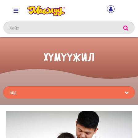
Хайх
ХҮМҮҮЖИЛ
Sub
menu