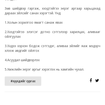
Зөв шийдвэр гаргаж, хүүхэдтэйгээ эерэг аргаар харьцахад
дараах зүйлсийг санах хэрэгтэй. Үүнд:
1.Холын зорилгоо ямагт санаж явах
2.Хүүхэдтэйгээ элэгсэг дотно сэтгэлээр харилцах, аливааг
ойлгуулах
3.Хүүхдээ хэрхэн бодож сэтгэдэг, аливаа зүйлийг яаж мэдэрч
хүлээж авдгийг ойлгох
4.Асуудал шийдвэрлэх
5.Хүмүүжлийн эерэг аргыг хэрэглэх нь хамгийн чухал.
#хүүхдийг сургах