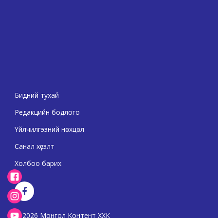
Бидний тухай
Редакцийн бодлого
Үйлчилгээний нөхцөл
Санал хүсэлт
Холбоо барих
2026 Монгол Контент ХХК