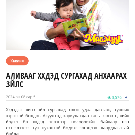
Хүмүүжил
АЛИВААГ ХҮҮХДЭД СУРГАХАД АНХААРАХ
ЗҮЙЛС
2024 он 08 сар 5
3,576
Хүүхдэдээ шинэ зүйл сургахад олон удаа давтаж, турших
хэрэгтэй болдог. Асуултад хариулахдаа таны хэлэх үг, хийх
үйлдэл бүр хүүхдэд эерэгээр нөлөөлөхүйц байхаар үнэн
сэтгэлээсээ тун нухацтай бодож эргэцүүлэх шаардлагатай
байдаг.