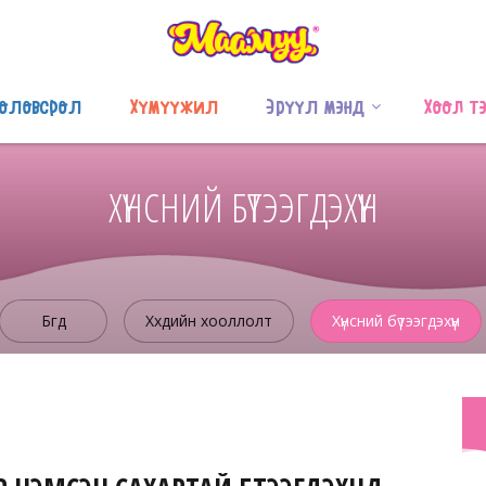
оловсрол
Хүмүүжил
Эрүүл мэнд
Хоол т
ХҮНСНИЙ БҮТЭЭГДЭХҮҮН
Бүгд
Хүүхдийн хооллолт
Хүнсний бүтээгдэхүүн