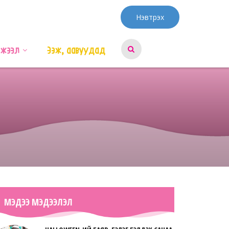
Нэвтрэх
эжээл
Ээж, аавуудад
МЭДЭЭ МЭДЭЭЛЭЛ