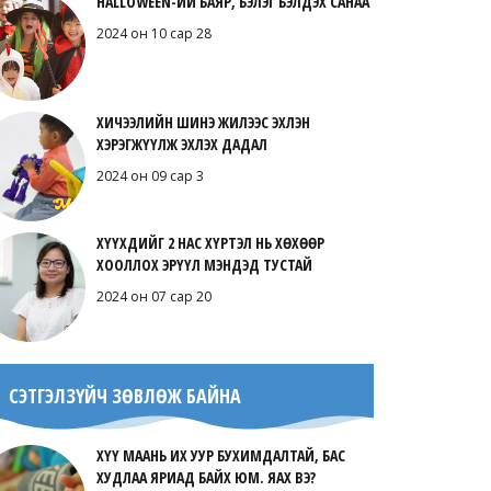
HALLOWEEN-ИЙ БАЯР, БЭЛЭГ БЭЛДЭХ САНАА
2024 он 10 сар 28
ХИЧЭЭЛИЙН ШИНЭ ЖИЛЭЭС ЭХЛЭН
ХЭРЭГЖҮҮЛЖ ЭХЛЭХ ДАДАЛ
2024 он 09 сар 3
ХҮҮХДИЙГ 2 НАС ХҮРТЭЛ НЬ ХӨХӨӨР
ХООЛЛОХ ЭРҮҮЛ МЭНДЭД ТУСТАЙ
2024 он 07 сар 20
СЭТГЭЛЗҮЙЧ ЗӨВЛӨЖ БАЙНА
ХҮҮ МААНЬ ИХ УУР БУХИМДАЛТАЙ, БАС
ХУДЛАА ЯРИАД БАЙХ ЮМ. ЯАХ ВЭ?