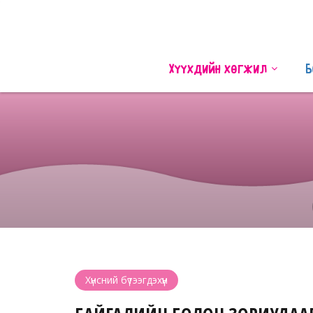
Хүүхдийн хөгжил
Б
Хүнсний бүтээгдэхүүн