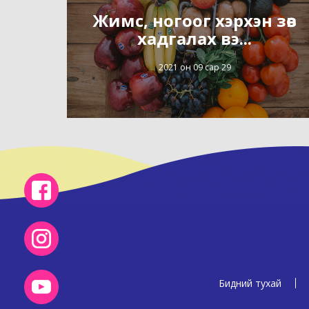
Жимс, ногоог хэрхэн зөв
хадгалах вэ...
2021 он 09 сар 29
Бидний тухай