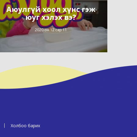
Аюулгүй хоол хүнс гэж
юуг хэлэх вэ?
2020 он 12 сар 11
Холбоо барих