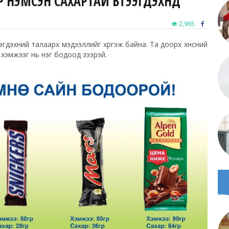
МСЭН САХАРТАЙ БҮТЭЭГДЭХҮҮНҮҮД
2,965
дэхүүний талаарх мэдээллийг хүргэж байна. Та доорх хүнсний
 хэмжээг нь нэг бодоод үзээрэй.