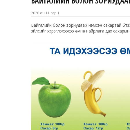
БАЙГАЛИЙН БОЛОН ЗОРИУДААР НЭ
2020 он 11 сар 1
Байгалийн болон зориудаар нэмсэн сахартай бүтээг
зүйлсийг хэрэглэхээсээ өмнө найрлага дах сахарын