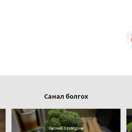
Санал болгох
Хүнсний бүтээгдэхүүн