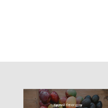
Хүнсний бүтээгдэхүүн