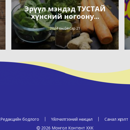
Эрүүл мэндэд ТУСТАЙ
хүнсний ногоону...
2024 он 04 сар 21
Редакцийн бодлого
Үйлчилгээний нөхцөл
Санал хүсэлт
2026 Монгол Контент ХХК