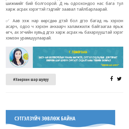
шижмийг бий болгоорой. Дүү нь одоохондоо нас бага тул
харж асрах хэрэгтэй гэдгийг заавал тайлбарлаарай.
✅ Аав ээж нар өөрсдөө дүүтэй бол дүүгээ багад нь хэрхэн
асарч, одоо ч хэрхэн анхаарч халамжилж байгаагаа ярьж
өгч, ах эгчийн хувьд дүүгээ харж асрах нь бахархууштай хэрэг
хэмээн урамшуулаарай.
#Хөөрхөн шар шувуу
СЭТГЭЛЗҮЙЧ ЗӨВЛӨЖ БАЙНА