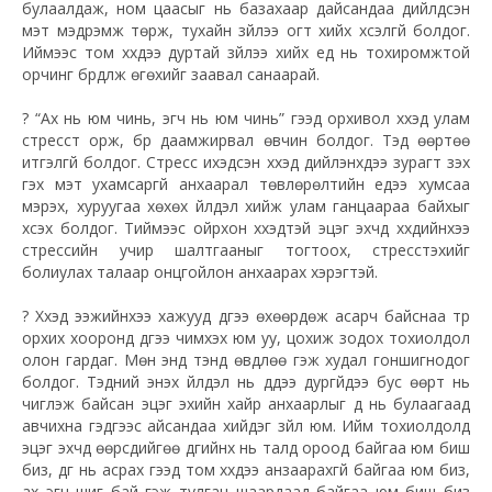
булаалдаж, ном цаасыг нь базахаар дайсандаа дийлдсэн
мэт мэдрэмж төрж, тухайн зүйлээ огт хийх хүсэлгүй болдог.
Иймээс том хүүхдээ дуртай зүйлээ хийх үед нь тохиромжтой
орчинг бүрдүүлж өгөхийг заавал санаарай.
? “Ах нь юм чинь, эгч нь юм чинь” гээд орхивол хүүхэд улам
стресст орж, бүр даамжирвал өвчин болдог. Тэд өөртөө
итгэлгүй болдог. Стресс ихэдсэн хүүхэд дийлэнхдээ зурагт үзэх
гэх мэт ухамсаргүй анхаарал төвлөрөлтийн үедээ хумсаа
мэрэх, хуруугаа хөхөх үйлдэл хийж улам ганцаараа байхыг
хүсэх болдог. Тиймээс ойрхон хүүхэдтэй эцэг эхчүүд хүүхдийнхээ
стрессийн учир шалтгааныг тогтоох, стресстэхийг
болиулах талаар онцгойлон анхаарах хэрэгтэй.
? Хүүхэд ээжийнхээ хажууд дүүгээ өхөөрдөж асарч байснаа түр
орхих хооронд дүүгээ чимхэх юм уу, цохиж зодох тохиолдол
олон гардаг. Мөн энд тэнд өвдлөө гэж худал гоншигнодог
болдог. Тэдний энэхүү үйлдэл нь дүүдээ дургүйдээ бус өөрт нь
чиглэж байсан эцэг эхийн хайр анхаарлыг дүү нь булаагаад
авчихна гэдгээс айсандаа хийдэг зүйл юм. Ийм тохиолдолд
эцэг эхчүүд өөрсдийгөө дүүгийнх нь талд ороод байгаа юм биш
биз, дүүг нь асрах гээд том хүүхдээ анзаарахгүй байгаа юм биз,
ах эгч шиг бай гэж тулган шаардаад байгаа юм биш биз