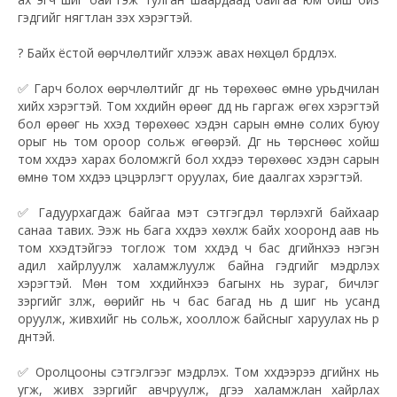
гэдгийг нягтлан үзэх хэрэгтэй.
? Байх ёстой өөрчлөлтийг хүлээж авах нөхцөл бүрдүүлэх.
✅ Гарч болох өөрчлөлтийг дүүг нь төрөхөөс өмнө урьдчилан
хийх хэрэгтэй. Том хүүхдийн өрөөг дүүд нь гаргаж өгөх хэрэгтэй
бол өрөөг нь хүүхэд төрөхөөс хэдэн сарын өмнө солих буюу
орыг нь том ороор сольж өгөөрэй. Дүүг нь төрснөөс хойш
том хүүхдээ харах боломжгүй бол хүүхдээ төрөхөөс хэдэн сарын
өмнө том хүүхдээ цэцэрлэгт оруулах, бие даалгах хэрэгтэй.
✅ Гадуурхагдаж байгаа мэт сэтгэгдэл төрүүлэхгүй байхаар
санаа тавих. Ээж нь бага хүүхдээ хөхүүлж байх хооронд аав нь
том хүүхэдтэйгээ тоглож том хүүхдэд ч бас дүүгийнхээ нэгэн
адил хайрлуулж халамжлуулж байна гэдгийг мэдрүүлэх
хэрэгтэй. Мөн том хүүхдийнхээ багынх нь зураг, бичлэг
зэргийг үзүүлж, өөрийг нь ч бас багад нь дүү шиг нь усанд
оруулж, живхийг нь сольж, хооллож байсныг харуулах нь үр
дүнтэй.
✅ Оролцооны сэтгэлгээг мэдрүүлэх. Том хүүхдээрээ дүүгийнх нь
угж, живх зэргийг авчруулж, дүүгээ халамжлан хайрлах