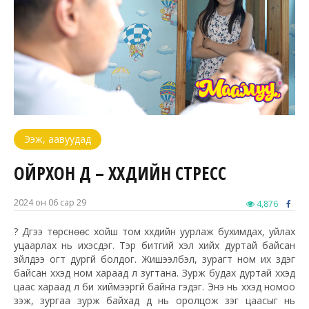
Ээж, аавуудад
ОЙРХОН ДҮҮ – ХҮҮХДИЙН СТРЕСС
2024 он 06 сар 29
4,876
? Дүүгээ төрснөөс хойш том хүүхдийн уурлаж бухимдах, уйлах
уцаарлах нь ихэсдэг. Тэр битгий хэл хийх дуртай байсан
зүйлдээ огт дургүй болдог. Жишээлбэл, зурагт ном их үздэг
байсан хүүхэд ном хараад л зугтана. Зурж будах дуртай хүүхэд
цаас хараад л би хиймээргүй байна гэдэг. Энэ нь хүүхэд номоо
үзэж, зургаа зурж байхад дүү нь оролцож үзэг цаасыг нь