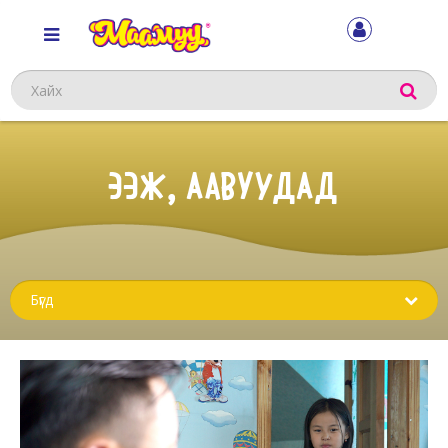
Хайх
ЭЭЖ, ААВУУДАД
Sub
menu