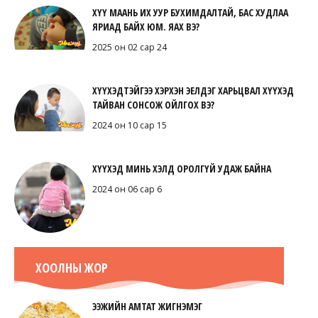
ХҮҮ МААНЬ ИХ УУР БУХИМДАЛТАЙ, БАС ХУДЛАА
ЯРИАД БАЙХ ЮМ. ЯАХ ВЭ?
2025 он 02 сар 24
ХҮҮХЭДТЭЙГЭЭ ХЭРХЭН ЭЕЛДЭГ ХАРЬЦВАЛ ХҮҮХЭД
ТАЙВАН СОНСОЖ ОЙЛГОХ ВЭ?
2024 он 10 сар 15
ХҮҮХЭД МИНЬ ХЭЛД ОРОЛГҮЙ УДАЖ БАЙНА
2024 он 06 сар 6
ХООЛНЫ ЖОР
ЭЭЖИЙН АМТАТ ЖИГНЭМЭГ