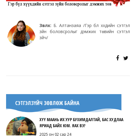
Зөвлөх:
Б. Алтанзаяа /Гэр бүл хүүхдийн сэтгэл
зүйн боловсролыг дэмжих төвийн сэтгэл
зүйч/
СЭТГЭЛЗҮЙЧ ЗӨВЛӨЖ БАЙНА
ХҮҮ МААНЬ ИХ УУР БУХИМДАЛТАЙ, БАС ХУДЛАА
ЯРИАД БАЙХ ЮМ. ЯАХ ВЭ?
2025 он 02 сар 24