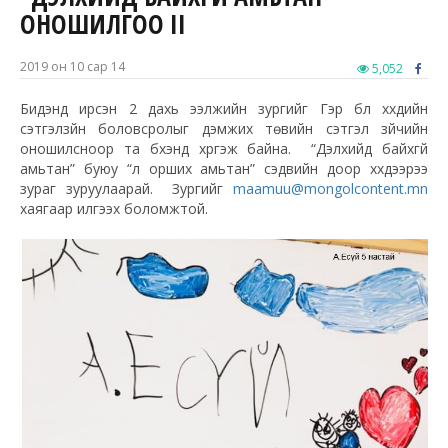
ОНОШИЛГОО II
2019 он 10 сар 14
5,052
Бидэнд ирсэн 2 дахь ээлжийн зургийг Гэр бүл хүүхдийн
сэтгэлзүйн боловсролыг дэмжих төвийн сэтгэл зүйчийн
оношилсноор та бүхэнд хүргэж байна. “Дэлхийд байхгүй
амьтан” буюу “үл орших амьтан” сэдвийн доор хүүхдээрээ
зураг зуруулаарай. Зургийг
maamuu@mongolcontent.mn
хаягаар илгээх боломжтой.