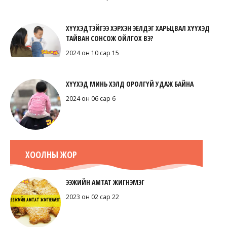
ХҮҮХЭДТЭЙГЭЭ ХЭРХЭН ЭЕЛДЭГ ХАРЬЦВАЛ ХҮҮХЭД
ТАЙВАН СОНСОЖ ОЙЛГОХ ВЭ?
2024 он 10 сар 15
ХҮҮХЭД МИНЬ ХЭЛД ОРОЛГҮЙ УДАЖ БАЙНА
2024 он 06 сар 6
ХООЛНЫ ЖОР
ЭЭЖИЙН АМТАТ ЖИГНЭМЭГ
2023 он 02 сар 22