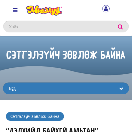
Хайх
СЭТГЭЛЗҮЙЧ ЗӨВЛӨЖ БАЙНА
Sub
menu
Сэтгэлзүйч зөвлөж байна
“ДЭЛХИЙД БАЙХГҮЙ АМЬТАН”