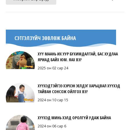
СЭТГЭЛЗҮЙЧ ЗӨВЛӨЖ БАЙНА
ХҮҮ МААНЬ ИХ УУР БУХИМДАЛТАЙ, БАС ХУДЛАА
ЯРИАД БАЙХ ЮМ. ЯАХ ВЭ?
2025 он 02 сар 24
ХҮҮХЭДТЭЙГЭЭ ХЭРХЭН ЭЕЛДЭГ ХАРЬЦВАЛ ХҮҮХЭД
ТАЙВАН СОНСОЖ ОЙЛГОХ ВЭ?
2024 он 10 сар 15
ХҮҮХЭД МИНЬ ХЭЛД ОРОЛГҮЙ УДАЖ БАЙНА
2024 он 06 сар 6