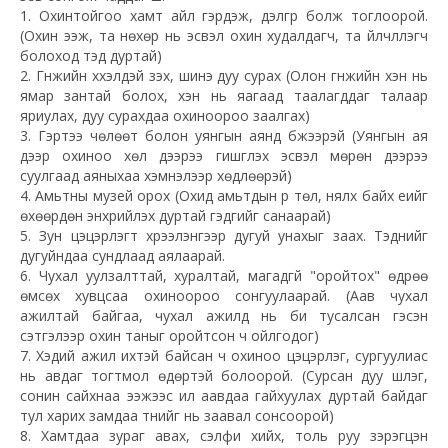
1. Охинтойгоо хамт айл гэрдэж, дэлгүүр болж тоглоорой.
(Охин ээж, та нөхөр нь эсвэл охин худалдагч, та үйлчлүүлэгч
болоход тэд дуртай)
2. Гүнжийн хүүхэлдэй үзэх, шинэ дуу сурах (Олон гүнжийн хэн нь
ямар зантай болох, хэн нь яагаад таалагддаг талаар
яриулах, дуу сурахдаа охиноороо заалгах)
3. Гэртээ чөлөөт болон уянгын аянд бүжээрэй (Уянгын ая
дээр охиноо хөл дээрээ гишгүүлэх эсвэл мөрөн дээрээ
суулгаад аяныхаа хэмнэлээр хөдлөөрэй)
4. Амьтны музей орох (Охид амьтдын үр төл, нялх байх үеийг
өхөөрдөн энхрийлэх дуртай гэдгийг санаарай)
5. Зун цэцэрлэгт хүрээлэнгээр дугуй унахыг заах. Тэднийг
дугуйндаа сундлаад аялаарай.
6. Чухал уулзалттай, хуралтай, магадгүй "оройтох" өдрөө
өмсөх хувцсаа охиноороо сонгуулаарай. (Аав чухал
ажилтай байгаа, чухал ажилд нь би тусалсан гэсэн
сэтгэлээр охин таныг оройтсон ч ойлгодог)
7. Хэдий ажил ихтэй байсан ч охиноо цэцэрлэг, сургуулиас
нь авдаг тогтмол өдөртэй болоорой. (Сурсан дуу шүлэг,
сонин сайхнаа ээжээс илүү аавдаа гайхуулах дуртай байдаг
тул харих замдаа түүнийг нь заавал сонсоорой)
8. Хамтдаа зураг авах, сэлфи хийх, толь руу зэрэгцэн