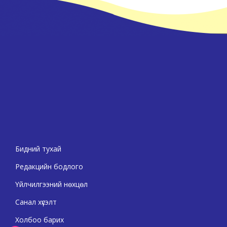
Бидний тухай
Редакцийн бодлого
Үйлчилгээний нөхцөл
Санал хүсэлт
Холбоо барих