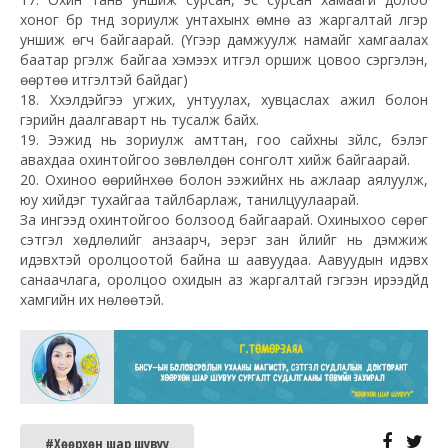
хоног бүр түүнд зориулж унтахынх өмнө аз жаргалтай үлгэр
уншиж өгч байгаарай. (Үүгээр дамжуулж намайг хамгаалах
баатар үргэлж байгаа хэмээх итгэл оршиж цовоо сэргэлэн,
өөртөө итгэлтэй байдаг)
18. Хүүхэлдэйгээ угжих, унтуулах, хувцаслах ажил болон
гэрийн даалгаварт нь тусалж байх.
19. Ээжид нь зориулж амттан, гоо сайхны зүйлс, бэлэг
авахдаа охинтойгоо зөвлөлдөн сонголт хийж байгаарай.
20. Охиноо өөрийнхөө болон ээжийнх нь ажлаар аялуулж,
юу хийдэг тухайгаа тайлбарлаж, танилцуулаарай.
За ингээд охинтойгоо болзоод байгаарай. Охиныхоо сөрөг
сэтгэл хөдлөлийг анзаарч, эерэг зан үйлийг нь дэмжиж
идэвхтэй оролцоотой байна шүү аавуудаа. Аавуудын идэвх
санаачлага, оролцоо охидын аз жаргалтай гэгээн ирээдүйд
хамгийн их нөлөөтэй.
#Хөөрхөн шар шувуу