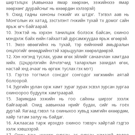
ширтэлцэх (Аавынхаа ямар хөөрхөн, ээжийнхээ ямар
хөөрхөнг дуурайсныг нь өхөөрдөн хэлээрэй)
9. Охид гадны киноны гүнжийг их шүтдэг. Тэгвэл аав нь
Монголын их хатад, үзэсгэлэнт гүнжийн тухай түүх домог сайн
ярьж өгч байгаарай.
10. Ээжтэй нь хэрхэн танилцаж болзож байсан, охиноо
мэндэлж байх үеийн гайхалтай дурсамжуудаа ярьж өгөөрэй.
11. Эмээ өвөөгийнх нь тухай, тэр үеийнхний амьдралын
онцлогийг өнөөдрийнхтэй харьцуулан хөөрөлдөөрэй.
12. Хэн нэгэнд туслах, урам өгөх зүйлийг санаачлан хамтдаа
хийх. (Цэцэрлэгийн үйлчлэгчид талархлын захидал өгөх,
настай хүнд ачааг нь өргөж туслах гэх мэт)
13. Гэртээ тогтмол сонсдог сонгодог хөгжмийн аятай
болоорой.
14. Зургийн урлан орж хамт зураг зурах эсвэл зурсан зургаа
охиноороо будуулж хамтраарай.
15. Заримдаа ээжийн нь гоо сайхны ширээг зээлж
байгаарай. Охид аавынхаа нүүрийг будах, үсийг нь гоёх
дуртай. Яагаад гэвэл та охиныхоо хувьд хамгийн өхөөрдөм,
хайр татам залуу нь байдаг.
16. Ажлаасаа тарж ирэхдээ охиноо тэвэрч хайртай гэдгээ
хэлж хэвшээрэй.
17. Охин тань уншиж сурсан, эс сурсан хамаагүй долоо