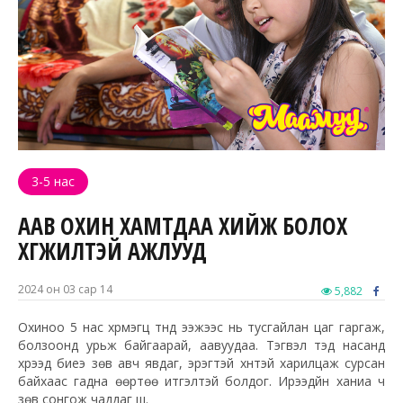
3-5 нас
ААВ ОХИН ХАМТДАА ХИЙЖ БОЛОХ
ХӨГЖИЛТЭЙ АЖЛУУД
2024 он 03 сар 14
5,882
Охиноо 5 нас хүрмэгц түүнд ээжээс нь тусгайлан цаг гаргаж,
болзоонд урьж байгаарай, аавуудаа. Тэгвэл тэд насанд
хүрээд биеэ зөв авч явдаг, эрэгтэй хүнтэй харилцаж сурсан
байхаас гадна өөртөө итгэлтэй болдог. Ирээдүйн ханиа ч
зөв сонгож чаддаг шүү.