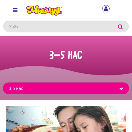
Хайх
3-5 НАС
Sub
menu