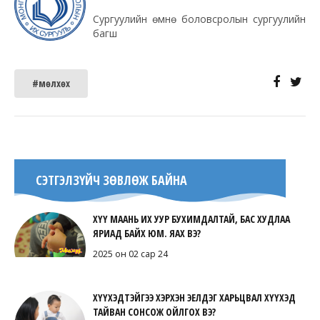
Сургуулийн өмнө боловсролын сургуулийн
багш
#мөлхөх
СЭТГЭЛЗҮЙЧ ЗӨВЛӨЖ БАЙНА
ХҮҮ МААНЬ ИХ УУР БУХИМДАЛТАЙ, БАС ХУДЛАА
ЯРИАД БАЙХ ЮМ. ЯАХ ВЭ?
2025 он 02 сар 24
ХҮҮХЭДТЭЙГЭЭ ХЭРХЭН ЭЕЛДЭГ ХАРЬЦВАЛ ХҮҮХЭД
ТАЙВАН СОНСОЖ ОЙЛГОХ ВЭ?