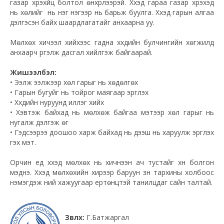
газар хүрэхүйц болтол өнхрүүлээрэй. Хүүхэд гараа газар хүрэхэд
нь хөлийг нь нэг нэгээр нь барьж буулга. Хүүхэд гарын алгаа
дэлгэсэн байх шаардлагатайг анхаарна уу.
Мөлхөх хичээл хийхээс гадна хүүхдийн булчингийн хөгжилд
анхаарч үргэлж дасгал хийлгэж байгаарай.
Жишээлбэл:
• Ээлж ээлжээр хөл гарыг нь хөдөлгөх
• Гарын бугуйг нь тойрог маягаар эргүүлэх
• Хүүхдийн нуруунд иллэг хийх
• Хэвтэж байхад нь мөлхөж байгаа мэтээр хөл гарыг нь
нугалж дэлгэж өг
• Гэдсээрээ доошоо харж байхад нь дээш нь харуулж эргүүлэх
гэх мэт.
Орчин үед хүүхэд мөлхөх нь хичнээн ач тустайг хүн болгон
мэднэ. Хүүхэд мөлхөхийн хирээр баруун зүүн тархины холбоос
нэмэгдэж үүний хажуугаар ертөнцтэй танилцдаг сайн талтай.
Зөвлөх:
Г.Батжаргал