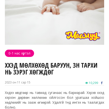
0-1 нас хүртэл
ХҮҮХЭД МӨЛХӨХӨД БАРУУН, ЗҮҮН ТАРХИ
НЬ ЗЭРЭГ ХӨГЖДӨГ
2023 он 11 сар 15
10,299
Хүүхдээ өвдгөөр нь тавиад суганаас нь бариарай. Хэрэв хүүхэд
хэрхэн дөрвөн хөллөхөө ойлгосон бол урагшаа хойшоо
хөдлөхийг нь зааж өгөөрэй. Удалгүй түүнд ингэх нь таалагдах
болно.