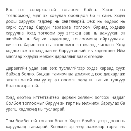
Бас нэг сонирхолтой тоглоом байна. Хэрэв энэ
тоглоомонд эцэг эх хоёулаа оролцвол бүр ч сайн. Хүүхдээ
доош харуулж гэдсээр нь хэвтүүлээрэй. Ээж нь өөдөөс нь
харж суугаад баруун гараараа тоглоом бариад хүүхдэдээ
харуулна. Хүүхэд тоглоом руу зүтгэхэд аав нь аажуухан зүүн
шилбийг нь барьж хөдөлгөөд тоглоомонд ойртуулахыг
хичээнэ. Харин ээж нь тоглоомыг зүүн хөлөнд чиглүүлнэ. Хүүхэд
хөдлөх гэж зүтгэхэд аав нь баруун хөлийг нь хөдөлгөнө. Ийм
маягаар хүүхдэдээ мөлхөх дарааллыг зааж өгөөрэй.
Дараагийн удаа аав ээж туслалгүйгээр хүүхдээ хараад сууж
байхад болно. Бяцхан тамирчнаа дэмжих үүднээс давхарлаж
эвхсэн өлгий юм уу өргөн ороолт хөлд нь тавьж тулгуур
болгох хэрэгтэй.
Хүүхэд өөртөө итгэлтэйгээр дөрвөн хөллөж зогсож чаддаг
болбол тоглоомыг баруун зүүн гарт нь ээлжилж бариулах ба
урагш хөдлөхөд нь туслаарай.
Том бөмбөгтэй тоглож болно. Хүүхдээ бөмбөг дээр доош нь
харуулаад тавиарай. Зөөлхөн эргүүлээд аажмаар гарыг нь