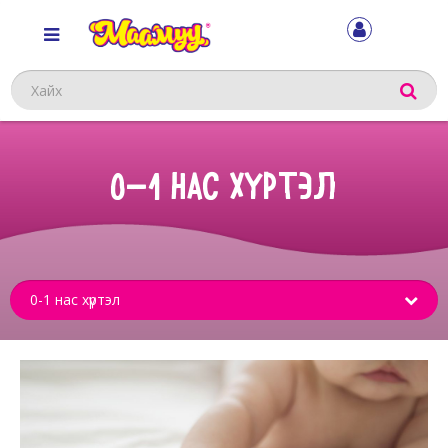
Хайх
0-1 НАС ХҮРТЭЛ
Sub
menu