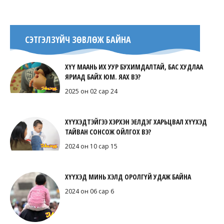
СЭТГЭЛЗҮЙЧ ЗӨВЛӨЖ БАЙНА
ХҮҮ МААНЬ ИХ УУР БУХИМДАЛТАЙ, БАС ХУДЛАА
ЯРИАД БАЙХ ЮМ. ЯАХ ВЭ?
2025 он 02 сар 24
ХҮҮХЭДТЭЙГЭЭ ХЭРХЭН ЭЕЛДЭГ ХАРЬЦВАЛ ХҮҮХЭД
ТАЙВАН СОНСОЖ ОЙЛГОХ ВЭ?
2024 он 10 сар 15
ХҮҮХЭД МИНЬ ХЭЛД ОРОЛГҮЙ УДАЖ БАЙНА
2024 он 06 сар 6