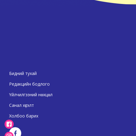
Бидний тухай
Редакцийн бодлого
Үйлчилгээний нөхцөл
Санал хүсэлт
Холбоо барих