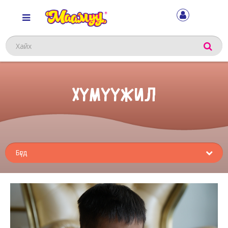
Хайх
ХҮМҮҮЖИЛ
Sub
menu