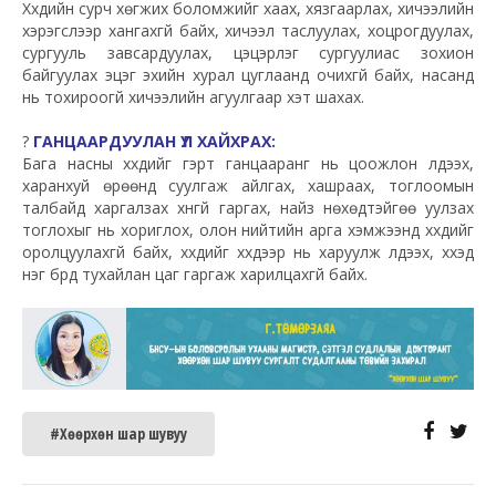
Хүүхдийн сурч хөгжих боломжийг хаах, хязгаарлах, хичээлийн
хэрэгслээр хангахгүй байх, хичээл таслуулах, хоцрогдуулах,
сургууль завсардуулах, цэцэрлэг сургуулиас зохион
байгуулах эцэг эхийн хурал цуглаанд очихгүй байх, насанд
нь тохироогүй хичээлийн агуулгаар хэт шахах.
?
ГАНЦААРДУУЛАН ҮЛ ХАЙХРАХ:
Бага насны хүүхдийг гэрт ганцааранг нь цоожлон үлдээх,
харанхуй өрөөнд суулгаж айлгах, хашраах, тоглоомын
талбайд харгалзах хүнгүй гаргах, найз нөхөдтэйгөө уулзах
тоглохыг нь хориглох, олон нийтийн арга хэмжээнд хүүхдийг
оролцуулахгүй байх, хүүхдийг хүүхдээр нь харуулж үлдээх, хүүхэд
нэг бүрд тухайлан цаг гаргаж харилцахгүй байх.
#Хөөрхөн шар шувуу