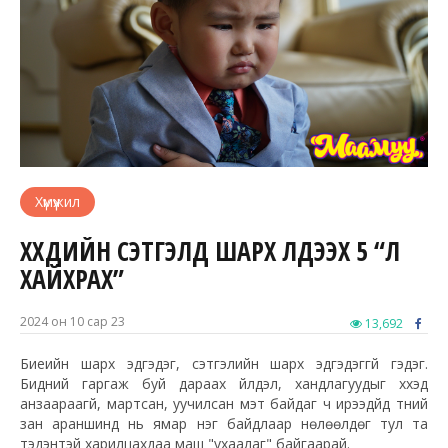
Хүмүүжил
ХҮҮХДИЙН СЭТГЭЛД ШАРХ ҮЛДЭЭХ 5 “ҮЛ
ХАЙХРАХ”
2024 он 10 сар 23
13,692
Биеийн шарх эдгэдэг, сэтгэлийн шарх эдгэдэггүй гэдэг.
Бидний гаргаж буй дараах үйлдэл, хандлагуудыг хүүхэд
анзаараагүй, мартсан, уучилсан мэт байдаг ч ирээдүйд түүний
зан араншинд нь ямар нэг байдлаар нөлөөлдөг тул та
тэдэнтэй харилцахдаа маш "ухаалаг" байгаарай.