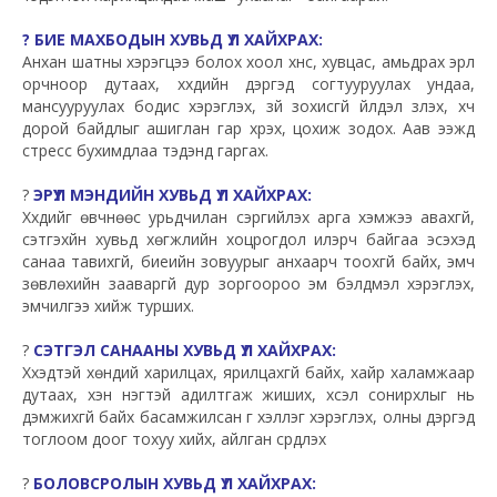
? БИЕ МАХБОДЫН ХУВЬД ҮЛ ХАЙХРАХ:
Анхан шатны хэрэгцээ болох хоол хүнс, хувцас, амьдрах эрүүл
орчноор дутаах, хүүхдийн дэргэд согтууруулах ундаа,
мансууруулах бодис хэрэглэх, зүй зохисгүй үйлдэл үзүүлэх, хүч
дорой байдлыг ашиглан гар хүрэх, цохиж зодох. Аав ээжүүд
стресс бухимдлаа тэдэнд гаргах.
?
ЭРҮҮЛ МЭНДИЙН ХУВЬД ҮЛ ХАЙХРАХ:
Хүүхдийг өвчнөөс урьдчилан сэргийлэх арга хэмжээ авахгүй,
сэтгэхүйн хувьд хөгжлийн хоцрогдол илэрч байгаа эсэхэд
санаа тавихгүй, биеийн зовуурыг анхаарч тоохгүй байх, эмч
зөвлөхийн зааваргүй дур зоргоороо эм бэлдмэл хэрэглэх,
эмчилгээ хийж турших.
?
СЭТГЭЛ САНААНЫ ХУВЬД ҮЛ ХАЙХРАХ:
Хүүхэдтэй хөндий харилцах, ярилцахгүй байх, хайр халамжаар
дутаах, хэн нэгтэй адилтгаж жиших, хүсэл сонирхлыг нь
дэмжихгүй байх басамжилсан үг хэллэг хэрэглэх, олны дэргэд
тоглоом доог тохуу хийх, айлган сүрдүүлэх
?
БОЛОВСРОЛЫН ХУВЬД ҮЛ ХАЙХРАХ: