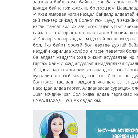
зааж өгч байж хамт байна гэсэн баталгаа нь бай
шилдэг байна гэж хэлэх нь бүр л хэцүү юм. Цаашлаад
✔ Хүүхэд ямарваа нэгэн нөхцөл байдалд алдаатай нү
хий гэснээр хийхэд л болно” гэж шууд л ээжийнхэ
үнэтэй тансаг зүйл их авч өгөх гэдэг утгыг зөвх
сайхан сэтгэлээр үргэлж санаа тавьж бөөцийлөх нь
✔ Явсаар явсаар алдааг мэдрэлгүй өссөн хүүхэд нь 
бол, 1-р байрт орохгүй бол өөртөө дуртай байж 
нөхдийн харилцаа холбоо ч гэсэн төвөгтэй болж,
ба алдааг мэддэггүй хүүхэд жижиг асуудалтай нүү
гаргаж байж л хүүхэд асуудлыг шийдвэрлэхэд сурал
✔ Цаг агаар тоолгүй нимгэн гараад нэг үзэг. Түлэ
хуваариа ялгахгүй яваад нэг үзэг. Сэрүүлэг нь 
Бэлтгэлээ таслаад тэмцээнд ялагдаж үзэг л дэ
насандаа алдаа гаргаг. Алдаанаасаа суралцаж оло
Эцэг эхчүүдийн үүрэг бол хүүхдээ алдаа гаргахаа
СУРАЛЦАХАД ТУСЛАХ явдал юм.