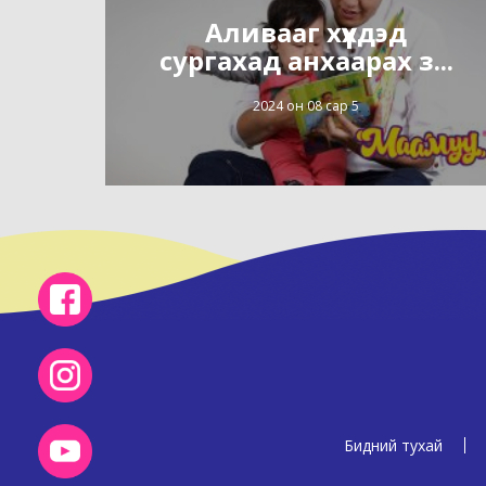
Аливааг хүүхдэд
сургахад анхаарах з...
2024 он 08 сар 5
Бидний тухай