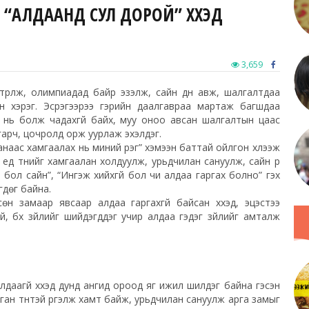
Д “АЛДААНД СУЛ ДОРОЙ” ХҮҮХЭД
3,659
түрүүлж, олимпиадад байр эзэлж, сайн дүн авж,
шалгалтдаа
н хэрэг. Эсрэгээрээ гэрийн даалгавраа мартаж багшдаа
 нь болж чадахгүй байх, муу оноо авсан шалгалтын цаас
гарч, цочролд орж уурлаж эхэлдэг.
аанаас хамгаалах нь миний үүрэг” хэмээн баттай ойлгон хүлээж
ед түүнийг хамгаалан холдуулж, урьдчилан сануулж, сайн үр
 бол сайн”, “Ингэж хийхгүй бол чи алдаа гаргах болно” гэх
гдөг байна.
н замаар явсаар алдаа гаргахгүй байсан хүүхэд, эцэстээ
й, бүх зүйлийг шийдэгддэг учир алдаа гэдэг зүйлийг амталж
?
лдаагүй хүүхэд дунд ангид ороод яг ижил шилдэг байна гэсэн
 даган түүнтэй үргэлж хамт байж, урьдчилан сануулж арга замыг