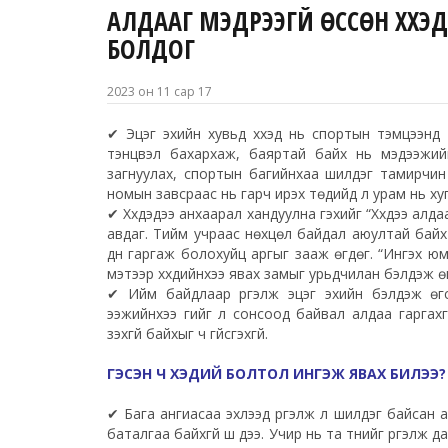
АЛДААГ МЭДРЭЭГҮЙ ӨССӨН ХҮҮХЭ
БОЛДОГ
2023 он 11 сар 17
✔ Эцэг эхийн хувьд хүүхэд нь спортын тэмцээнд 
тэнцвэл бахархаж, баяртай байх нь мэдээжий
загнуулах, спортын багийнхаа шилдэг тамирчин
номын завсраас нь гарч ирэх төдийд л урам нь ху
✔ Хүүхдэдээ анхаарал хандуулна гэхийг “Хүүхдээ алд
авдаг. Тийм учраас нөхцөл байдал аюултай байх ү
дүн гаргаж болохуйц аргыг зааж өгдөг. “Ингэх юм
мэтээр хүүхдийнхээ явах замыг урьдчилан бэлдэж ө
✔ Ийм байдлаар үргэлж эцэг эхийн бэлдэж өгсө
ээжийнхээ үгийг л сонсоод байвал алдаа гаргахгү
үзэхгүй байхыг ч үгүйсгэхгүй.
ГЭСЭН Ч ХЭДИЙ БОЛТОЛ ИНГЭЖ ЯВАХ БИЛЭЭ
✔ Бага ангиасаа эхлээд үргэлж л шилдэг байсан а
баталгаа байхгүй шүү дээ. Учир нь та түүнийг үргэлж