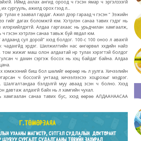
хгүй. Иймд ахлах ангид ороод ч гэсэн ямар ч эргэлзээгүй
 их сургууль, ажилд орох гээд л...
үр тулах үе заавал гардаг. Ажил дээр гараад ч гэсэн “ Ээжийн
э үгийг дагах боломжгүй юм. Хэтрүүлэн санаа тавих гэдэг нь
өн илэрхийлдэггүй. Алдаа гаргахаас нь урьдчилан хамгаалж,
 ч гэсэн хэтрүүлэн санаа тавьж буй явдал юм.
“ алдаанд сул дорой” хүүхэд болдог. 100-с 100 оноо л авахгүй
чадахгүйд хүрдэг. Шилжилтийн нас өнгөрвөл хүүхдийн найз
 том жижиг маш олон алдаатай нүүр тулах хэрэгтэй болдог
р тулсан ч дахин сэргэж босох нь хэцүү байдаг байна. Алдаа
цана.
гдэх хэмжээний биш бол шөлийг өөрөөр нь л уулга. Хичээлийн
дуугарсан ч босохгүй унтаад хичээлээсээ хоцрохыг мэдрэг.
э.
Шалгалтандаа
бэлдэлгүй муу аваад үзсэн ч болно. Хүүхэд
н давтаж алдахгүй байх нь л хамгийн чухал.
с нь хамгаалан санаа тавих бус, хүүхэд өөрөө АЛДААНААСАА