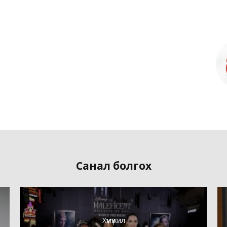
Санал болгох
Хүмүүжил