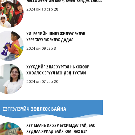
HALLOWEEN-ИЙ БАЯР, БЭЛЭГ БЭЛДЭХ САНАА
2024 он 10 сар 28
ХИЧЭЭЛИЙН ШИНЭ ЖИЛЭЭС ЭХЛЭН
ХЭРЭГЖҮҮЛЖ ЭХЛЭХ ДАДАЛ
2024 он 09 сар 3
ХҮҮХДИЙГ 2 НАС ХҮРТЭЛ НЬ ХӨХӨӨР
ХООЛЛОХ ЭРҮҮЛ МЭНДЭД ТУСТАЙ
2024 он 07 сар 20
СЭТГЭЛЗҮЙЧ ЗӨВЛӨЖ БАЙНА
ХҮҮ МААНЬ ИХ УУР БУХИМДАЛТАЙ, БАС
ХУДЛАА ЯРИАД БАЙХ ЮМ. ЯАХ ВЭ?