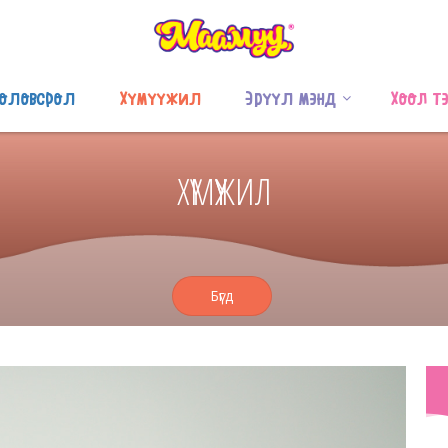
оловсрол
Хүмүүжил
Эрүүл мэнд
Хоол т
ХҮМҮҮЖИЛ
Бүгд