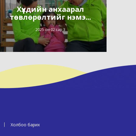
Хүүхдийн анхаарал
төвлөрөлтийг нэмэ...
2025 он 02 сар 3
Холбоо барих