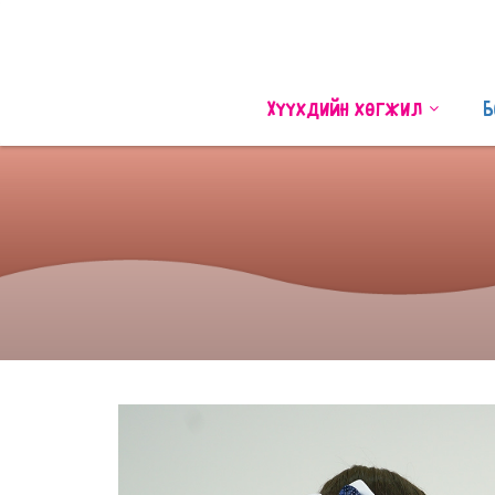
Хүүхдийн хөгжил
Б