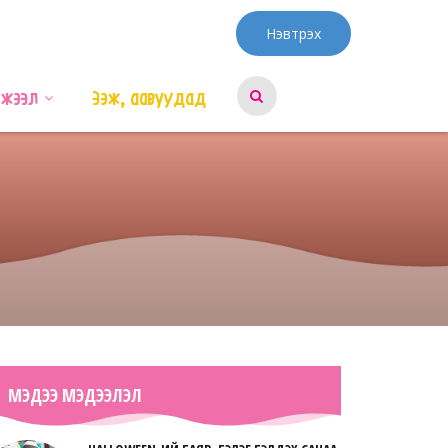
Нэвтрэх
эжээл
Ээж, аавуудад
МЭДЭЭ МЭДЭЭЛЭЛ