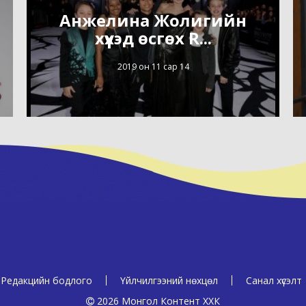
Анжелина Жолигийн
хүүхэд өсгөх R...
2019 он 11 сар 14
Редакцийн бодлого
Үйлчилгээний нөхцөл
Санал хүсэлт
2026 Монгол Контент ХХК