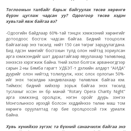
Тоглоомын талбайг барьж байгуулах төсөв хөрөнгө
бүрэн цуглаж чадсан уу? Одоогоор төсөв хэдэн
хувьтай явж байгаа вэ?
-Одоогийн байдлаар 60%-тай тэнцэх хэмжээний хөрөнгийг
дотоодоос босгож чадсан байгаа. Бидний тооцоолж
байгаагаар энэ төсөлд нийт 150 сая төгрөг зарцуулагдана.
Бид үлдсэн мөнгийг босгохын тулд олон нийтэд зориулсан
арга хэмжээнүүдийг шат дараатайгаар явуулахаар төлөвлөөд
эхнээсээ хэрэгжиж байна. Үүний эхлэл болгож арваннэгдүгээр
сарын 2-ны Бямба гарагт УДБЭТ-т дэлхийн алдарт “АИДА”
дуурийг олон нийтэд толилуулж, үүнээс олох орлогын 50%-
ийг энэхүү төсөлдөө хандивлахаар төлөвлөж байгаа юм.
Тиймээс бидний хийхээр зорьж байгаа энэхүү төсөлд
туслахыг хүссэн хүн бүр манай “Rotary Opera Charity Night”
арга хэмжээнд оролцож, нэгэн оройг дуурь үзэнгээ
Монголынхоо ирээдүй болсон хүүхдүүдийнхээ төлөө маш том
хөрөнгө оруулалтад гар бие оролцоосой гэж уриалж
байна.
Хувь хүнийхээ зүгээс та бүхний санаачилж байгаа энэ