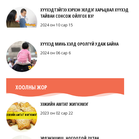
ХҮҮХЭДТЭЙГЭЭ ХЭРХЭН ЭЕЛДЭГ ХАРЬЦВАЛ ХҮҮХЭД
ТАЙВАН СОНСОЖ ОЙЛГОХ ВЭ?
2024 он 10 сар 15
ХҮҮХЭД МИНЬ ХЭЛД ОРОЛГҮЙ УДАЖ БАЙНА
2024 он 06 сар 6
ХООЛНЫ ЖОР
ЭЭЖИЙН АМТАТ ЖИГНЭМЭГ
2023 он 02 сар 22
ЭРДЭНЭШИШ, НОГООТОЙ ЗУТАН