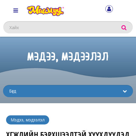
Хайх
МЭДЭЭ, МЭДЭЭЛЭЛ
Sub
menu
Мэдээ, мэдээлэл
ХӨГЖЛИЙН БЭРХШЭЭЛТЭЙ ХҮҮХДҮҮДЭД