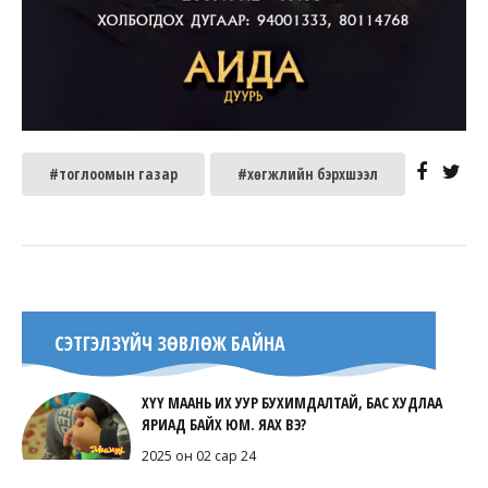
#тоглоомын газар
#хөгжлийн бэрхшээл
СЭТГЭЛЗҮЙЧ ЗӨВЛӨЖ БАЙНА
ХҮҮ МААНЬ ИХ УУР БУХИМДАЛТАЙ, БАС ХУДЛАА
ЯРИАД БАЙХ ЮМ. ЯАХ ВЭ?
2025 он 02 сар 24