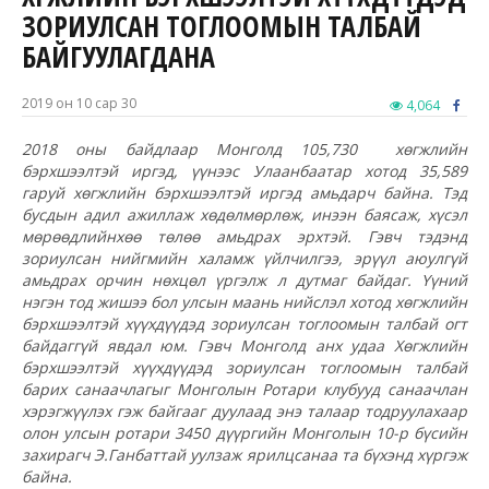
ЗОРИУЛСАН ТОГЛООМЫН ТАЛБАЙ
БАЙГУУЛАГДАНА
2019 он 10 сар 30
4,064
2018 оны байдлаар Монголд 105,730 хөгжлийн
бэрхшээлтэй иргэд
,
үүнээс Улаанбаатар хотод 35,589
гаруй хөгжлийн бэрхшээлтэй иргэд амьдарч байна. Тэд
бусдын адил
ажиллаж хөдөлмөрлөж, инээн баясаж, хүсэл
мөрөөдлийнхөө төлөө амьдрах эрхтэй. Гэвч тэдэнд
зориулсан нийгмийн халамж үйлчилгээ, эрүүл аюулгүй
амьдрах орчин нөхцөл үргэлж л дутмаг байдаг. Үүний
нэгэн тод жишээ бол улсын маань нийслэл хотод хөгжлийн
бэрхшээлтэй хүүхдүүдэд зориулсан тоглоомын талбай огт
байдаггүй явдал юм. Гэвч Монголд анх удаа Хөгжлийн
бэрхшээлтэй хүүхдүүдэд зориулсан тоглоомын талбай
барих санаачлагыг Монголын Ротари клубууд санаачлан
хэрэгжүүлэх гэж байгааг дуулаад энэ талаар тодруулахаар
олон улсын ротари 3450 дүүргийн Монголын 10-р бүсийн
захирагч Э.Ганбат
тай уулзаж ярилцсанаа та бүхэнд хүргэж
байна.