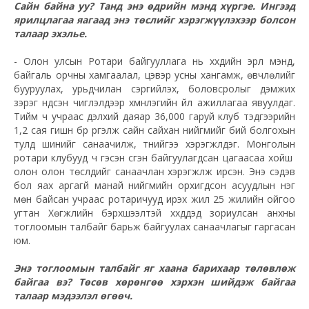
Сайн байна уу? Танд энэ өдрийн мэнд хүргэе. Ингээд
ярилцлагаа яагаад энэ төслийг хэрэгжүүлэхээр болсон
талаар эхэлье.
- Олон улсын Ротари байгууллага нь хүүхдийн эрүүл мэнд,
байгаль орчны хамгаалал, цэвэр усны хангамж, өвчлөлийг
бууруулах, урьдчилан сэргийлэх, боловсролыг дэмжих
зэрэг үндсэн чиглэлүүдээр хүмүүнлэгийн үйл ажиллагаа явуулдаг.
Тийм ч учраас дэлхий даяар 36,000 гаруй клуб тэдгээрийн
1,2 сая гишүүн бүр үргэлж сайн сайхан нийгмийг бий болгохын
тулд шинийг санаачилж, түүнийгээ хэрэгжүүлдэг. Монголын
ротари клубууд ч гэсэн үүсгэн байгуулагдсан цагаасаа хойш
олон олон төслүүдийг санаачлан хэрэгжүүлж ирсэн. Энэ сэдэв
бол яах аргагүй манай нийгмийн орхигдсон асуудлын нэг
мөн байсан учраас ротаричууд ирэх жил 25 жилийн ойгоо
угтан Хөгжлийн бэрхшээлтэй хүүхдүүдэд зориулсан анхны
тоглоомын талбайг барьж байгуулах санаачлагыг гаргасан
юм.
Энэ тоглоомын талбайг яг хаана барихаар төлөвлөж
байгаа вэ? Төсөв хөрөнгөө хэрхэн шийдэж байгаа
талаар мэдээлэл өгөөч.