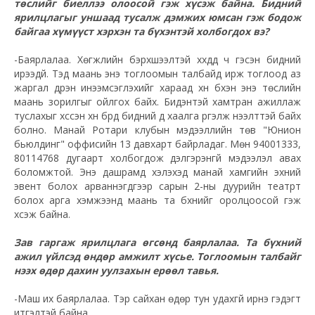
төслийг биеллээ олоосой гэж хүсэж байна. Бидний
ярилцлагыг уншаад тусалж дэмжих юмсан гэж бодож
байгаа хүмүүст хэрхэн та бүхэнтэй холбогдох вэ?
-Баярлалаа. Хөгжлийн бэрхшээлтэй хүүхдүүд ч гэсэн бидний
ирээдүй. Тэд маань энэ тоглоомын талбайд ирж тоглоод аз
жаргал дүүрэн инээмсэглэхийг хараад хүн бүхэн энэ төслийн
маань зорилгыг ойлгох байх. Бидэнтэй хамтран ажиллаж
туслахыг хүссэн хүн бүрд бидний үүд хаалга үргэлж нээлттэй байх
болно. Манай Ротари клубын мэдээллийн төв "Юнион
бьюлдинг" оффисийн 13 давхарт байрладаг. Мөн 94001333,
80114768 дугаарт холбогдож дэлгэрэнгүй мэдээлэл авах
боломжтой. Энэ дашрамд хэлэхэд манай хамгийн эхний
эвент болох арваннэгдүгээр сарын 2-ны дуурийн театрт
болох арга хэмжээнд маань та бүхнийг оролцоосой гэж
хүсэж байна.
Зав гаргаж ярилцлага өгсөнд баярлалаа. Та бүхний
ажил үйлсэд өндөр амжилт хүсье. Тоглоомын талбайг
нээх өдөр дахин уулзахын ерөөл тавья.
-Маш их баярлалаа. Тэр сайхан өдөр тун удахгүй ирнэ гэдэгт
итгэлтэй байна.