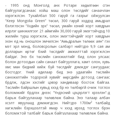
- 1995 онд Монголд анх Ротари хөдөлгөөн үүсгэн
байгуулагдсанаас хойш маш олон төслүүдийг санаачлан
хэрэгжүүлсэн. Тухайлбал 500 гаруй га газрыг ойжуулсан
“Keep Mongolia Green” төсөл, 300 гаруй хүүхдүүдэд амьдрал
бэлэглэсэн “Хүүхдийн зүрх” төсөл, умайн хүзүүний хорт хавдрын
илрүүлэг шинжилгээг 21 аймгийн 30,000 гаруй эмэгтэйчүүдэд 10
жилийн турш хэрэгжүүлж, олон эмэгтэйчүүдийг хорт хавдрын
эхэн үед нь оношлон эмчилсэн “Амьдралын төлөөх аян” гэх
мэт эрүүл мэнд, боловсролын салбарт нийтдээ 9,9 сая ам
долларын өртөг бүхий төслүүдийг амжилттай хэрэгжүүлсэн
байдаг. Энэ бүх төслийн санхүүжилтийг бид олон улсаас
болон дотоодын сайн санаат байгууллага, хамт олон, хувь
хүмүүс мөн бидний хийж буй төслүүдийг дэмждэг сангуудаас
босгодог. Үүний адилаар бид энэ удаагийн төслийн
санхүүжилтийн тодорхой хувийг өөрсдийн дотоод сангаас
бүрдүүлж, үлдсэн хэсгийг цэвэр хандиваар босгож байгаа.
Төслийн байршлын хувьд хүүхэд бүр үнэ төлбөргүй очиж тоглох
боломжийг бүрдүүлэх үүднээс “Үндэсний цэцэрлэгт хүрээлэн”-д
барьж байгуулахаар төлөвлөж байна. Энэ талаар албан
2
хүсэлт явуулаад дэмжигдсэн. Нийтдээ 1700м
талбайд
хөгжлийн бэрхшээлтэй ямар ч хүүхэд ирээд тоглох бүрэн
боломжтой талбайг барьж байгуулахаар төлөвлөж байна.