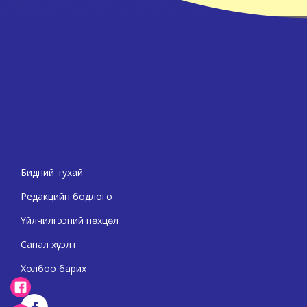
Бидний тухай
Редакцийн бодлого
Үйлчилгээний нөхцөл
Санал хүсэлт
Холбоо барих