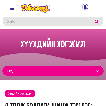
Хайх
ХҮҮХДИЙН ХӨГЖИЛ
Sub
menu
Хүүхдийн хөгжил
ҮЛ ТООЖ БОЛОХГҮЙ ШИНЖ ТЭМДЭГ: