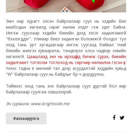
Эмч нар зурагт үзүүлсэн байрлалаар суух нь хүүхдийн бие
махбодын хөгжилд сөрөг нөлөө үзүүлдэг гэж үздэг байна.
Ингэж сууснаар хүүхдийн биеийн дээд хэсэг хөдөлгөөнгүй
"бэхлэгддэг". Улмаар биеэ хөдөлгөх боломжгүй болдог тул
хүүхэд тань урт хугацаагаар ингэж суугаад байвал түүний
биеийн жингээ хуваарилж, тэнцвэрээ олох чадвар хэвийн
хөгжихгүй.
Цаашлаад энэ нь ирээдүйд бичиж сурах, биеийн
хөдөлгөөнт тоглоом тоглоход нь сөргөөр нөлөөлнө гэсэн үг.
Үүнээс гадна үе мөчний тал дээр асуудалтай хүүхдүүдийн хувьд
"W" байрлалаар суух нь байдлыг бүр ч дордуулна.
Тиймээс хүүхэд тань энэ байрлалаар суух дуртай бол өөр
байрлалаар суулгаж хэвшүүлээрэй.
Эх сурвалж: www.brightside.me
#анхааруулга