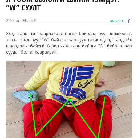
“W” СУУЛТ
2024 он 04 сар 9
8,010
Хүүхэд тань нэг байрлалаас нөгөө байрлал руу шилжихдээ,
эсвэл түрхэн зуур "W" байрлалаар суух тохиолдолд танд айх
шаардлага байхгүй. Харин хүүхэд тань байнга "W" байрлалаар
суудаг бол анхаараарай!