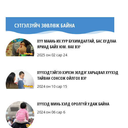
СЭТГЭЛЗҮЙЧ ЗӨВЛӨЖ БАЙНА
ХҮҮ МААНЬ ИХ УУР БУХИМДАЛТАЙ, БАС ХУДЛАА
ЯРИАД БАЙХ ЮМ. ЯАХ ВЭ?
2025 он 02 сар 24
ХҮҮХЭДТЭЙГЭЭ ХЭРХЭН ЭЕЛДЭГ ХАРЬЦВАЛ ХҮҮХЭД
ТАЙВАН СОНСОЖ ОЙЛГОХ ВЭ?
2024 он 10 сар 15
ХҮҮХЭД МИНЬ ХЭЛД ОРОЛГҮЙ УДАЖ БАЙНА
2024 он 06 сар 6