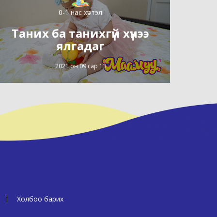
0-1 нас хүртэл
Таних ба танихгүй хүнээ
ялгадаг
2021 он 09 сар 13
Холбоо барих