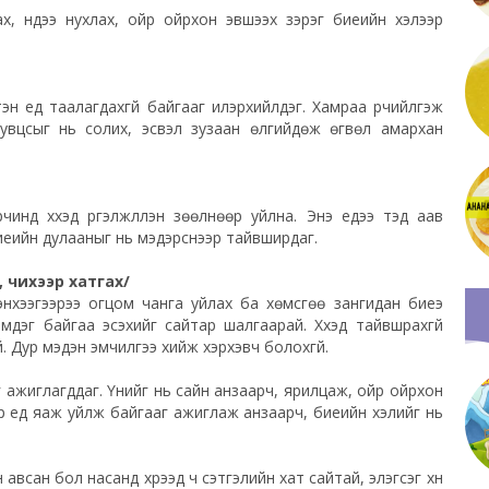
х, нүдээ нухлах, ойр ойрхон эвшээх зэрэг биеийн хэлээр
йтэн үед таалагдахгүй байгааг илэрхийлдэг. Хамраа үрчийлгэж
ед хувцсыг нь солих, эсвэл зузаан өлгийдөж өгвөл амархан
нд хүүхэд үргэлжлүүлэн зөөлнөөр уйлна. Энэ үедээ тэд аав
биеийн дулааныг нь мэдэрснээр тайвширдаг.
, чихээр хатгах/
энхээгээрээ огцом чанга уйлах ба хөмсгөө зангидан биеэ
мдэг байгаа эсэхийг сайтар шалгаарай. Хүүхэд тайвшрахгүй
. Дур мэдэн эмчилгээ хийж хэрхэвч болохгүй.
г ажиглагддаг. Үүнийг нь сайн анзаарч, ярилцаж, ойр ойрхон
мар үед яаж уйлж байгааг ажиглаж анзаарч, биеийн хэлийг нь
 авсан бол насанд хүрээд ч сэтгэлийн хат сайтай, элэгсэг хүн