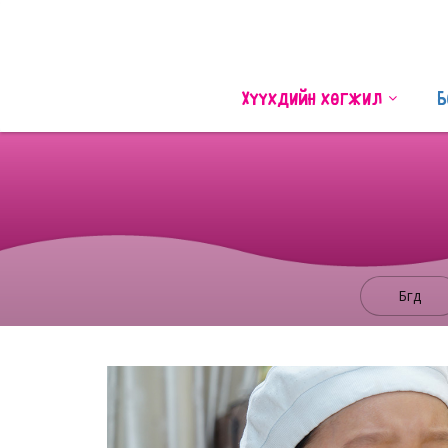
Хүүхдийн хөгжил
Б
Бүгд