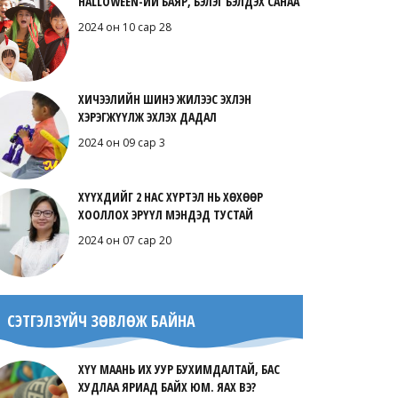
HALLOWEEN-ИЙ БАЯР, БЭЛЭГ БЭЛДЭХ САНАА
2024 он 10 сар 28
ХИЧЭЭЛИЙН ШИНЭ ЖИЛЭЭС ЭХЛЭН
ХЭРЭГЖҮҮЛЖ ЭХЛЭХ ДАДАЛ
2024 он 09 сар 3
ХҮҮХДИЙГ 2 НАС ХҮРТЭЛ НЬ ХӨХӨӨР
ХООЛЛОХ ЭРҮҮЛ МЭНДЭД ТУСТАЙ
2024 он 07 сар 20
СЭТГЭЛЗҮЙЧ ЗӨВЛӨЖ БАЙНА
ХҮҮ МААНЬ ИХ УУР БУХИМДАЛТАЙ, БАС
ХУДЛАА ЯРИАД БАЙХ ЮМ. ЯАХ ВЭ?