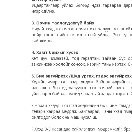
Уцаартайгаар уйлах бөгөөд нүдээ гараараа дара
илэрхийлнэ.
3. Орчин таалагдахгүй байх
Нярай хүүхдүүд ихэвчлэн орчин хэт халуун эсвэл хү
нойр хүрсэн үеийнхээс илүү хүчтэй уйлна. Энэ ү
тайвширна.
4. Хамт байхыг хүсэх
Хэт дуу чимээтэй, тод гэрэлтэй, тайван бус орчи
ээжийнхээ хоолойг сонсох, үнэрийг тань үнэртэх, 
5. Бие эвгүйрхэх /Шүд ургах, гэдэс эвгүйрхэх
Хүүхдийн ямар нэг газар өвдөж байвал өөрийн т
чангална. Энэ үед халууныг үзэж өвчний шинж тэ
уйлсаар л байвал эмчид яаралтай хандах хэрэгтэй
?
Нярай хүүхдэд ч сэтгэл хөдлөлийн бүх шинж тэмдэ
тэвэрч хайраа мэдрүүлж байгаарай. Таны хүүхэд я
ойлгодог болох нь маш чухал шүү.
?
Хүүхэд 0-3 насандаа хайрлагдсан мэдрэмжийг бүрэн