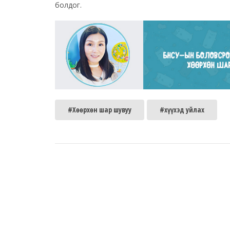
болдог.
#Хөөрхөн шар шувуу
#хүүхэд уйлах