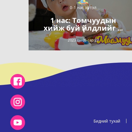
0-1 нас хүртэл
1 нас: Томчуудын
хийж буй үйлдлийг ...
2023 он 05 сар 23
Бидний тухай