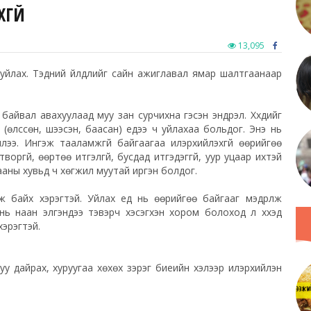
ГҮЙ
13,095
 уйлах. Тэдний үйлдлийг сайн ажиглавал ямар шалтгаанаар
йвал авахуулаад муу зан сурчихна гэсэн эндүүрэл. Хүүхдийг
үй (өлссөн, шээсэн, баасан) үедээ ч уйлахаа больдог. Энэ нь
илээ. Ингэж тааламжгүй байгаагаа илэрхийлэхгүй
өөрийгөө
воргүй, өөртөө итгэлгүй, бусдад итгэдэггүй, уур уцаар ихтэй
аны хувьд ч хөгжил муутай иргэн болдог.
ж байх хэрэгтэй. Уйлах үед нь өөрийгөө байгааг мэдрүүлж
нь наан элгэндээ тэвэрч хэсэгхэн хором болоход л хүүхэд
хэрэгтэй.
уу дайрах, хуруугаа хөхөх зэрэг биеийн хэлээр илэрхийлэн