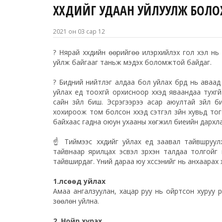
ХҮҮХДИЙГ УДААН УЙЛУУЛЖ БОЛОХ
2021 он 03 сар 12
?
Нярай хүүхдийн өөрийгөө илэрхийлэх гол хэл нь
уйлж байгааг таньж мэдэх боломжтой байдаг.
?
Бидний нийтлэг алдаа бол уйлах бүрд нь аваад ба
уйлах үед тоохгүй орхисноор хүүхэд яваандаа тухг
сайн зүйл биш. Эсрэгээрээ асар аюултай зүйл б
хохироож том болсон хүүхэд сэтгэл зүйн хувьд тогт
байхаас гадна оюун ухааны хөгжил биеийн дархла
☝️
Тиймээс хүүхдийг уйлах үед заавал тайвшруул
тайвнаар ярилцах эсвэл зүрхэн талдаа толгойг 
тайвширдаг. Үүний дараа юу хүссэнийг нь анхаарах 
1.Өлсөөд уйлах
Амаа ангалзуулан, хацар руу нь ойртсон хуруу р
зөөлөн уйлна.
2. Нойр хүрэх