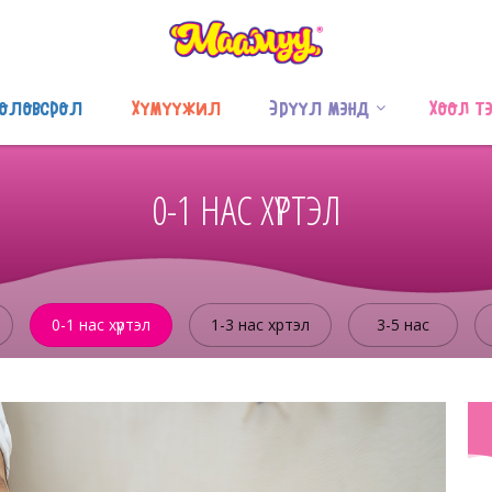
оловсрол
Хүмүүжил
Эрүүл мэнд
Хоол т
0-1 НАС ХҮРТЭЛ
0-1 нас хүртэл
1-3 нас хүртэл
3-5 нас