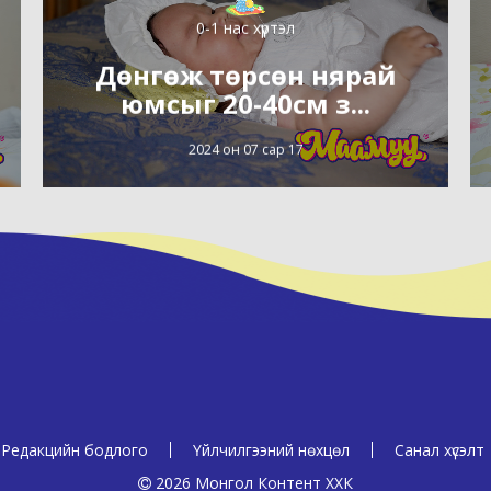
0-1 нас хүртэл
Дөнгөж төрсөн нярай
юмсыг 20-40см з...
2024 он 07 сар 17
Редакцийн бодлого
Үйлчилгээний нөхцөл
Санал хүсэлт
2026 Монгол Контент ХХК