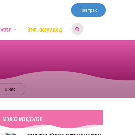
Нэвтрэх
эжээл
Ээж, аавуудад
6 нас
МЭДЭЭ МЭДЭЭЛЭЛ