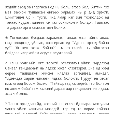
Хүүхдийг зөрүүд зан гаргасан үед нь боль, зүгээр бол, битгий гэх
мэт захирч тушаасан өнгөөр харьцах нь үр дүнд хүрэхгүй.
Шийтгэвэл бүр ч тусгүй. Түүнд ямар нэг зүйл тохиолдох үед
танаас нуудаг, шинийг сэтгэх сонирхолгүй болдог. Тиймээс
та дараах арга хэмжээг авч болно.
✳
Тоглоомоо бусдаас харамлах, танаас хүссэн зүйлээ авах,
гээд зөрүүдлээд уйлсан, хашгирсан үед "Уур нь хүрээд байна
уу?" "Яг юуг хүсэж байна?" г.м сэтгэлийг нь ойлгосон
байдлаа илэрхийлж асуулт асуугаарай.
?
Таны хэлснийг огт тоохгүй үргэлжлүүлэн уйлж, зөрүүдлээд
байвал ганцааранг нь үлдээж хэсэг хүлээгээрэй. Энэ үед хүүхэд
өөрөө тайвширч хийсэн үйлдлээ эргэцүүлээд амждаг.
Үлдээхдээ харин чимээгүй үлдээж болохгүй. Нурууг нь хэсэг
илж өгөөд босож болно. "Тайвшраад хэлээрэй, тэр болтол
нь хүлээж байя" гэж хэлсний дараагаар ганцааранг нь үлдээж
үзсээ ч болно.
?
Таныг аргадсангүйд, хүссэнийг нь өгсөнгүйд шаралхаж улам
чанга уйлж хашгирч магадгүй. Тэр үед та өөрөө тайван
хүлээцтэй тууштай байх хэрэгтэй. Хэсэг хугацааны дараа