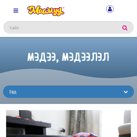
Хайх
МЭДЭЭ, МЭДЭЭЛЭЛ
Sub
menu