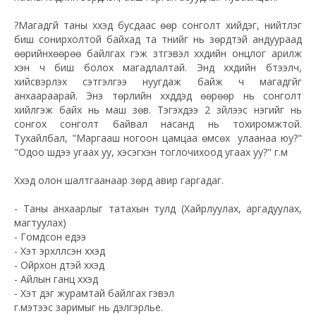
?
Магадгүй таны хүүхэд бусдаас өөр сонголт хийдэг, нийтлэг
биш сонирхолтой байхад та түүнийг нь зөрүүдтэй андуураад
өөрийнхөөрөө байлгах гэж зүтгэвэл хүүхдийн онцлог арилж
хэн ч биш болох магадлалтай. Энд хүүхдийн бүтээлч,
хийсвэрлэх сэтгэлгээ нуугдаж байж ч магадгүйг
анхаараарай. Энэ төрлийн хүүхдүүдэд өөрөөр нь сонголт
хийлгэж байх нь маш зөв. Тэгэхдээ 2 зүйлээс нэгийг нь
сонгох сонголт байвал насанд нь тохиромжтой.
Тухайлбал, "Маргааш ногоон цамцаа өмсөх үү улаанаа юу?"
"Одоо шүдээ угаах уу, хэсэгхэн тоглочихоод угаах уу?" г.м
Хүүхэд олон шалтгаанаар зөрүүд авир гаргадаг.
- Таны анхаарлыг татахын тулд (Хайрлуулах, аргадуулах,
магтуулах)
- Гомдсон үедээ
- Хэт эрхлүүлсэн хүүхэд
- Ойрхон дүүтэй хүүхэд
- Айлын ганц хүүхэд
- Хэт дэг журамтай байлгах гэвэл
г.мэтээс заримыг нь дэлгэрүүлье.