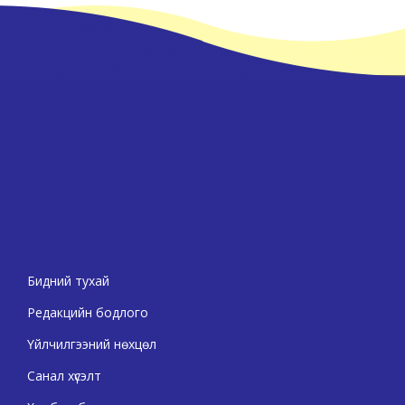
Бидний тухай
Редакцийн бодлого
Үйлчилгээний нөхцөл
Санал хүсэлт