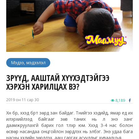
Мэдээ, мэдээлэл
ЗӨРҮҮД, ААШТАЙ ХҮҮХЭДТЭЙГЭЭ
ХЭРХЭН ХАРИЛЦАХ ВЭ?
2019 он 11 сар 30
8,189
Хүн бүр, хүүхэд бүрт зөрүүд зан байдаг. Түүнийгээ хэдийд, ямар үед их
илэрхийлээд байгааг зөв таних нь л энэ занг
даамжруулахгүй барих гол түлхүүр юм. Хүүхэд 3-4 нас болон
өсвөр насандаа онцгойлон зөрүүдлэх нь элбэг. Энэ удаа бага
насны хүүхдийн зөрүүдлэх, ааш гаргах асуудлыг хуваалцъя.