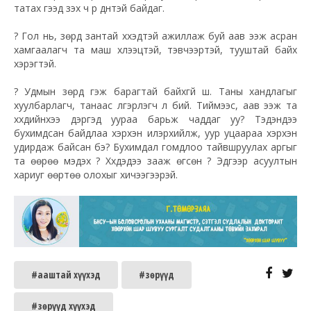
татах гээд үзэх ч үр дүнтэй байдаг.
?
Гол нь, зөрүүд зантай хүүхэдтэй ажиллаж буй аав ээж асран
хамгаалагч та маш хүлээцтэй, тэвчээртэй, тууштай байх
хэрэгтэй.
?
Удмын зөрүүд гэж барагтай байхгүй шүү. Таны хандлагыг
хуулбарлагч, танаас үлгэрлэгч л бий. Тиймээс, аав ээж та
хүүхдийнхээ дэргэд уураа барьж чаддаг уу? Тэдэндээ
бухимдсан байдлаа хэрхэн илэрхийлж, уур уцаараа хэрхэн
удирдаж байсан бэ? Бухимдал гомдлоо тайвшруулах аргыг
та өөрөө мэдэх үү? Хүүхдэдээ зааж өгсөн үү? Эдгээр асуултын
хариуг өөртөө олохыг хичээгээрэй.
#ааштай хүүхэд
#зөрүүд
#зөрүүд хүүхэд