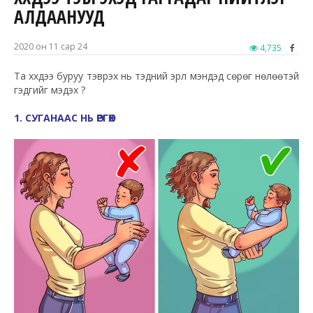
АЛДААНУУД
2020 он 11 сар 24
4,735
Та хүүхдээ буруу тэврэх нь тэдний эрүүл мэндэд сөрөг нөлөөтэй
гэдгийг мэдэх үү?
1. СУГАНААС НЬ ӨРГӨХ