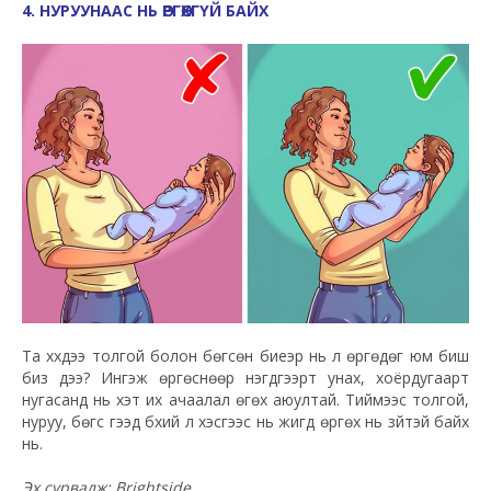
4. НУРУУНААС НЬ ӨРГӨХГҮЙ БАЙХ
Та хүүхдээ толгой болон бөгсөн биеэр нь л өргөдөг юм биш
биз дээ? Ингэж өргөснөөр нэгдүгээрт унах, хоёрдугаарт
нугасанд нь хэт их ачаалал өгөх аюултай. Тиймээс толгой,
нуруу, бөгс гээд бүхий л хэсгээс нь жигд өргөх нь зүйтэй байх
нь.
Эх сурвалж: Brightside