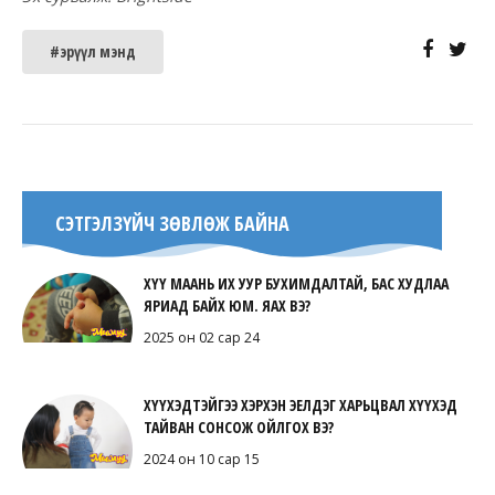
#эрүүл мэнд
СЭТГЭЛЗҮЙЧ ЗӨВЛӨЖ БАЙНА
ХҮҮ МААНЬ ИХ УУР БУХИМДАЛТАЙ, БАС ХУДЛАА
ЯРИАД БАЙХ ЮМ. ЯАХ ВЭ?
2025 он 02 сар 24
ХҮҮХЭДТЭЙГЭЭ ХЭРХЭН ЭЕЛДЭГ ХАРЬЦВАЛ ХҮҮХЭД
ТАЙВАН СОНСОЖ ОЙЛГОХ ВЭ?
2024 он 10 сар 15