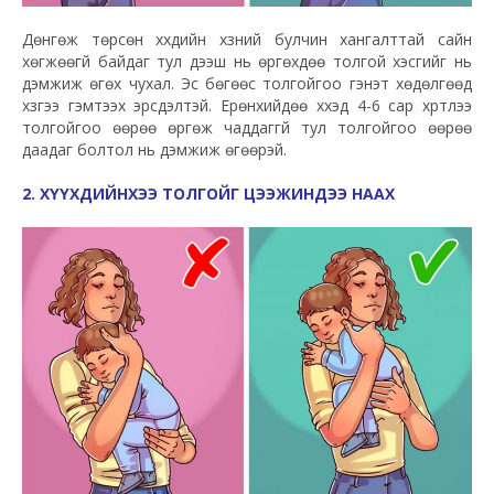
Дөнгөж төрсөн хүүхдийн хүзүүний булчин хангалттай сайн
хөгжөөгүй байдаг тул дээш нь өргөхдөө толгой хэсгийг нь
дэмжиж өгөх чухал. Эс бөгөөс толгойгоо гэнэт хөдөлгөөд
хүзүүгээ гэмтээх эрсдэлтэй. Ерөнхийдөө хүүхэд 4-6 сар хүртлээ
толгойгоо өөрөө өргөж чаддаггүй тул толгойгоо өөрөө
даадаг болтол нь дэмжиж өгөөрэй.
2. ХҮҮХДИЙНХЭЭ ТОЛГОЙГ ЦЭЭЖИНДЭЭ НААХ