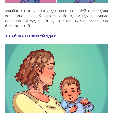
Хүүхдийнхээ толгойг цээжиндээ наан тэвэрч буй тохиолдолд
хүүхэд амьсгалахад бэрхшээлтэй болж, ам руу нь хувцас
орох зэрэг асуудал үүсдэг тул толгойг нь мөрнөөсөө дээр
байлгах ёстой шүү.
3. БАЙРАА СОЛИХГҮЙ УДАХ