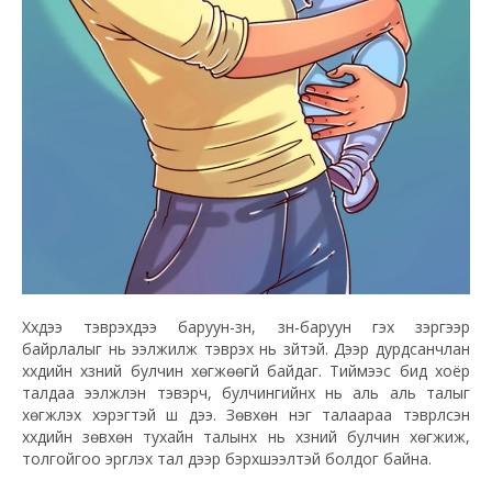
Хүүхдээ тэврэхдээ баруун-зүүн, зүүн-баруун гэх зэргээр
байрлалыг нь ээлжилж тэврэх нь зүйтэй. Дээр дурдсанчлан
хүүхдийн хүзүүний булчин хөгжөөгүй байдаг. Тиймээс бид хоёр
талдаа ээлжлэн тэвэрч, булчингийнх нь аль аль талыг
хөгжүүлэх хэрэгтэй шүү дээ. Зөвхөн нэг талаараа тэврүүлсэн
хүүхдийн зөвхөн тухайн талынх нь хүзүүний булчин хөгжиж,
толгойгоо эргүүлэх тал дээр бэрхшээлтэй болдог байна.