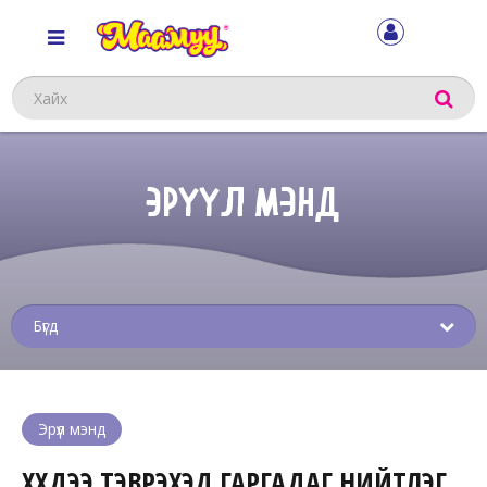
Хайх
ЭРҮҮЛ МЭНД
Sub
menu
Эрүүл мэнд
ХҮҮХДЭЭ ТЭВРЭХЭД ГАРГАДАГ НИЙТЛЭГ