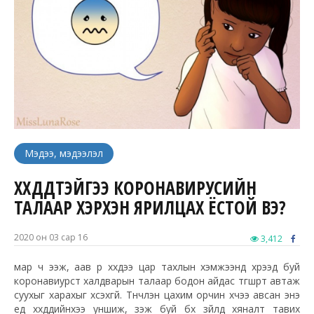
Мэдээ, мэдээлэл
ХҮҮХДҮҮДТЭЙГЭЭ КОРОНАВИРУСИЙН
ТАЛААР ХЭРХЭН ЯРИЛЦАХ ЁСТОЙ ВЭ?
2020 он 03 сар 16
3,412
мар ч ээж, аав үр хүүхдээ цар тахлын хэмжээнд хүрээд буй
коронавиурст халдварын талаар бодон айдас түгшүүрт автаж
суухыг харахыг хүсэхгүй. Түүнчлэн цахим орчин хүчээ авсан энэ
үед хүүхдүүдийнхээ уншиж, үзэж буй бүх зүйлд хяналт тавих