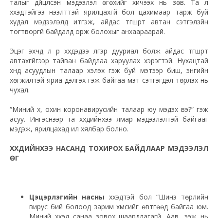
талыг дүйцүүлсэн мэдээлэл өгөхийг хичээх нь зөв. Та л
хүүхэдтэйгээ нээлттэй ярилцахгүй бол цахимаар тарж буй
худал мэдээлэлд итгэж, айдас түгшүүрт автан сэтгэлзүйн
тогтворгүй байдалд орж болохыг анхаараарай.
Эцэг эхчүүд л үр хүүхдэдээ үлгэр дууриал болж айдас түгшүүрт
автахгүйгээр тайван байдлаа харуулах хэрэгтэй. Нухацтай
хүнд асуудлын талаар хэлэх гэж буй мэтээр биш, энгийн
хөгжилтэй яриа дэлгэх гэж байгаа мэт сэтгэгдэл төрүүлэх нь
чухал.
“Миний хүү, охин коронавирусийн талаар юу мэдэх вэ?” гэж
асуу. Ингэснээр та хүүхдийнхээ ямар мэдээлэлтэй байгааг
мэдэж, ярилцахад илүү хялбар болно.
ХҮҮХДИЙНХЭЭ НАСАНД ТОХИРОХ БАЙДЛААР МЭДЭЭЛЭЛ
ӨГ
Цэцэрлэгийн насны
хүүхэдтэй бол “Шинэ төрлийн
вирус бий болоод зарим хүмүүсийг өвтгөөд байгаа юм.
Миний хүүхэд санаа зовох шаардлагагүй. Аав, ээж нь