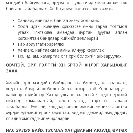
мэндийн байгууллага, эрдэмтэн судлаачид ямар их хичээж
байгааг тайлбарлаж. Хүн бүр ариун цэврээ сайн сахиж:
Ханиаж, найтааж байгаа хүнээс хол байх
Хоол идэх, нүүрэндээ хүрэхээсээ өмнө гараа тогтмол
угаах. Ингэхдээ амандаа дуртай дуугаа аялан
хөгжилтэй байдлаар хийхийг зөвлөөрэй
Гар ариутгагч хэрэглэх
Ханиаж, найтаахдаа амны алчуур хэрэглэх
Нүүр, нүд, ам, хамартаа огт хүрч болохгүйг анхааруулах
ӨВЧТЭЙ, ЭРҮҮЛ ГЭЛТГҮЙ ХҮН БҮРТЭЙ ХҮНЛЭГ ХАРЬЦАХЫГ
ЗААХ
Хүмүүсийг эрүүл мэндийн байдлаас нь болоод ялгаварлаж,
хүндэтгэлгүй харьцаж болохгүйг хэлэх хэрэгтэй. Коронавируст
халдвар хэдийгээр Хятад улсаас эхлэлтэй ч одоо дэлхий
нийтэд хамааралтай, олон улсад тархсан талаар
тайлбарла. Өвчтэй, халдвар авсан хүмүүсийг чичихээс илүүтэй
хурдан эдгэхийг ерөөх хэрэгтэй. Бид нэг дэлхийд амьдардаг,
яг адил хүмүүс гэдгийг учирлаарай.
НАС ЗАЛУУ БАЙХ ТУСМАА ХАЛДВАРЫН АЮУЛД ӨРТӨХ