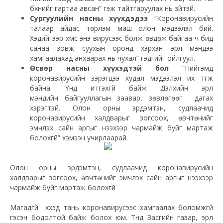
бүхнийг гартаа авсан” гэж тайтгаруулах нь зүйтэй.
Сургуулийн насны хүүхдэдээ
“Коронавирусийн
талаар айдас төрүүлэм маш олон мэдээлэл бий.
Хэдийгээр хүмүүс энэ вирусээс болж өвдөж байгаа ч бид
санаа зовж суухын оронд хэрхэн эрүүл мэндээ
хамгаалахад анхаарах нь чухал” гэдгийг ойлгуул.
Өсвөр насны хүүхэдтэй бол
“Нийгэмд
коронавирусийн зэрэгцээ худал мэдээлэл их түгж
байна. Үүнд итгэхгүй байж Дэлхийн эрүүл
мэндийн байгууллагын заавар, зөвлөгөөг дагах
хэрэгтэй. Олон орны эрдэмтэн, судлаачид
коронавирусийн халдварыг зогсоох, өвчтөнийг
эмчлэх сайн аргыг нээхээр чармайж буйг мартаж
болохгүй” хэмээн учирлаарай.
Олон орны эрдэмтэн, судлаачид коронавирусийн
халдварыг зогсоох, өвчтөнийг эмчлэх сайн аргыг нээхээр
чармайж буйг мартаж болохгүй
Магадгүй хүүхэд тань коронавирусээс хамгаалах боломжгүй
гэсэн бодолтой байж болох юм. Түүнд Засгийн газар, эрүүл