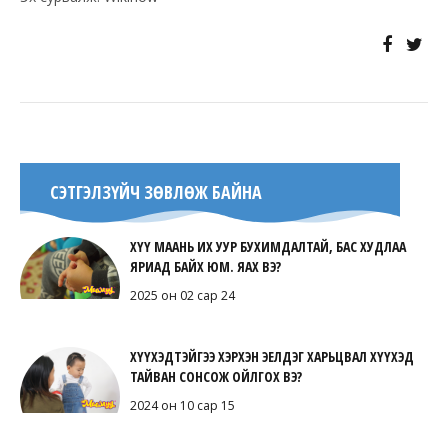
СЭТГЭЛЗҮЙЧ ЗӨВЛӨЖ БАЙНА
ХҮҮ МААНЬ ИХ УУР БУХИМДАЛТАЙ, БАС ХУДЛАА
ЯРИАД БАЙХ ЮМ. ЯАХ ВЭ?
2025 он 02 сар 24
ХҮҮХЭДТЭЙГЭЭ ХЭРХЭН ЭЕЛДЭГ ХАРЬЦВАЛ ХҮҮХЭД
ТАЙВАН СОНСОЖ ОЙЛГОХ ВЭ?
2024 он 10 сар 15