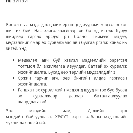
НЬ ЗҮЙТЭЙ
Ёроол нь үл мэдэгдэх цахим ертөнцөд хуурамч мэдээлэл хог
шиг их бий. Нас харгалзахгүйгээр хүн бүр үүнд итгэж буруу
шийдвэр гаргах эрсдэл үүрч болно. Тиймээс мэдээ,
мэдээллийг ямар эх сурвалжаас авч буйгаа үргэлж хянах нь
зүйтэй. Үүнд:
Мэдээлэл авч буй хэвлэл мэдээллийн хэрэгсэл
тогтмол үйл ажиллагаа явуулдаг, баттай эх сурвалж
эсэхийг шалга. Бусад өөр төрлийн мэдээллүүдийг үз.
Сүржин гарчиг өгч, зөв бичгийн алдаа гаргасан
эсэхийг шалга.
Ганцхан эх сурвалжийн мэдээнд шууд итгэх бус бусад
эх сурвалжаар давхар баталгаажуулах
шаардлагатай.
Эрүүл мэндийн яам, Дэлхийн эрүүл
мэндийн байгууллага, ХӨСҮТ зэрэг албаны мэдээллийг
чухалчлах нь зүйтэй.