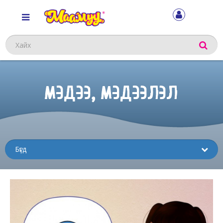
Хайх
МЭДЭЭ, МЭДЭЭЛЭЛ
Sub
menu