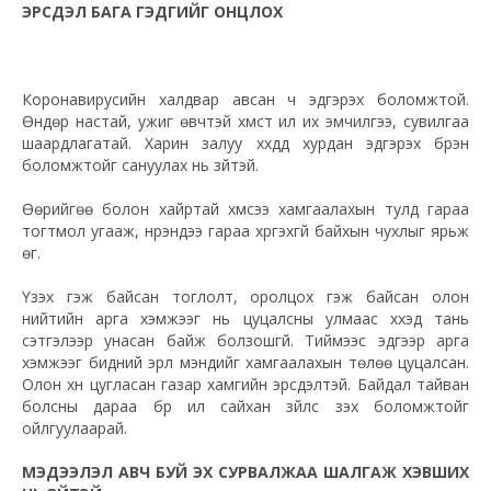
ЭРСДЭЛ БАГА ГЭДГИЙГ ОНЦЛОХ
Коронавирусийн халдвар авсан ч эдгэрэх боломжтой.
Өндөр настай, ужиг өвчтэй хүмүүст илүү их эмчилгээ, сувилгаа
шаардлагатай. Харин залуу хүүхдүүд хурдан эдгэрэх бүрэн
боломжтойг сануулах нь зүйтэй.
Өөрийгөө болон хайртай хүмүүсээ хамгаалахын тулд гараа
тогтмол угааж, нүүрэндээ гараа хүргэхгүй байхын чухлыг ярьж
өг.
Үзэх гэж байсан тоглолт, оролцох гэж байсан олон
нийтийн арга хэмжээг нь цуцалсны улмаас хүүхэд тань
сэтгэлээр унасан байж болзошгүй. Тиймээс эдгээр арга
хэмжээг бидний эрүүл мэндийг хамгаалахын төлөө цуцалсан.
Олон хүн цугласан газар хамгийн эрсдэлтэй. Байдал тайван
болсны дараа бүр илүү сайхан зүйлс үзэх боломжтойг
ойлгуулаарай.
МЭДЭЭЛЭЛ АВЧ БУЙ ЭХ СУРВАЛЖАА ШАЛГАЖ ХЭВШИХ