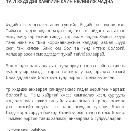
ТА Л ХҮҮХДЭДЭЭ ХАМГИЙН САЙН НӨЛӨӨЛЖ ЧАДНА
Хүүхдийнхээ мэдээлэл авах сувгийг бүгдийг нь хянах хэцүү.
Тиймээс элдэв худал мэдээлэлд итгэж айдаст автахаас
эцэг, эхчүүд, гэр бүлийн гишүүд л сэргийлж чадна. Хэрвээ хүүхдэд
тань найз нь “Бид коронавирусийн халдвар авбал шууд
үхнэ” гэж хэлсэн байх юм бол та “Үүнд итгэж болохгүй.
Халдвар авсан хүмүүс эдгэдэг” тухай тайлбарлаарай.
Эрүүл мэндээ хамгаалахын тулд ариун цэврээ сайн сахих нь
чухал учир хүүхдэдээ гараа тогтмол угаах, нүүрэндээ хүрэхгүй
байх дадал бий болгохын тулд өөрөө үлгэрлэх нь зүйтэй.
Үр хүүхдэдээ анхаарал хандуулахаас гадна өөрийгөө мартаж
болохгүй шүү. Танд хайртай хүмүүсээ хамгаалах хүсэл, сургууль
цэцэрлэг хаах, ажил тань үйл ажиллагаагаа түр зогсоохоос
үүдэх санхүүгийн хүндрэл гэх олон асуудал тулгарч болно.
Гэхдээ эрүүл саруул байхад бүхний учрыг төвөггүй олж болно.
Тиймээс өөртөө тавих халамж, анхаарлаа бүү сулруулаарай.
Эх сурвалж: Wikihow