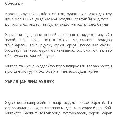
боломжгүй.
Коронавирустай холбоотой үнэн, худал нь үл мэдэгдэх цуу
яриа олон нийт дунд хөвөрч, хүүхдүүдийн сэтгэлзүйд хүнд тусан,
цочрол өгөх, айдаст автуулах өндөр магадлал үүсээд байна.
Харин үүнд эцэг, эхчүүд онцгой анхаарал хандуулж вирусийн
тухай үнэн зөв, нотолгоотой мэдээллийг хүүхдүүддээ
тайлбарлан, тайвшруулж, хэрхэн ариун цэврээ зөв сахиж,
халдварт өвчнөөс өөрийгөө хамгаалах боломжтой талаар
ойлгуулах нь хамгийн чухал.
Ингээд та бүхэнд хүүхдүүдтэйгээ коронавирусийн талаар хэрхэн
ярилцан ойлгуулж болох аргачлал, алхмуудыг хүргэе.
ХАРИЛЦАН ЯРИА ЭХЛҮҮЛЭХ
Хүүхдээ коронавирусийн талаар асуухыг хүлээх хэрэггүй. Та
өөрөө яриаг эхлүүлж, энэ талаар мэдээлэл өгөхдөө бэлэн бай.
Ингэхдээ баримт нотолгоонд тулгуурласан, эерэг, сөрөг