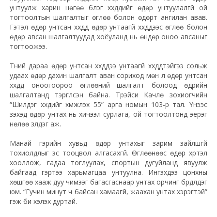
унтуулж харин нѳгѳѳ бүлэг хүүхдүүдийг ѳдѳр унтуулалгүй ой
тогтоолтын шалгалтыг ѳглѳѳ болон ѳдѳрт ангилан авав.
Гэтэл ѳдѳр унтсан хүүхдүүд ѳдѳр унтаагүй хүүхдүүдээс ѳглѳѳ болон
ѳдѳр авсан шалгалтуудад хоёуланд нь ѳндѳр оноо авсаныг
тогтоожээ.
Түүний дараа ѳдѳр унтсан хүүхдүүдээ унтаагүй хүүхдүүдтэйгээ сольж
удаах ѳдѳр дахин шалгалт аван сориход мѳн л ѳдѳр унтсан
хүүхдүүд оноогоороо ѳглѳѳний шалгалт болоод ѳдрийн
шалгалтанд тэргүүлсэн байна. Трэйси Качлѳү зохиогчийн
“Шилдэг хүүхдийг хүмүүжүүлэх 55” арга номын 103-р тал. Үүнээс
үзэхэд ѳдѳр унтах нь хичээл сурлага, ой тогтоолтонд эерэг
нѳлѳѳ үзүүлдэг аж.
Манай гэрийн хувьд ѳдѳр унтахыг зарим зайлшгүй
тохиолдлыг эс тооцвол алгасахгүй. Ѳглѳѳнѳѳс ѳдѳр хүртэл
хооллож, гадаа тоглуулах, спортын дугуйланд явуулж
байгаад гэртээ харьмагцаа унтуулна. Ингэхдээ цонхны
хѳшгѳѳ хааж дуу чимээг багасгаснаар унтах орчинг бүрдүүлдэг
юм. “Гучин минут ч байсан хамаагүй, жаахан унтах хэрэгтэй”
гэж би хэлэх дуртай.