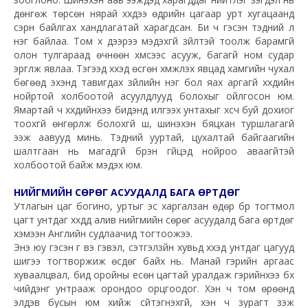
дѳнгѳж тѳрсѳн нярай хүүхдээ ѳдрийн цагаар урт хугацаанд
сэрүүн байлгах хандлагатай харагдсан. Би ч гэсэн тэдний л
нэг байлаа. Том хүү дээрээ мэдэхгүй зүйлтэй тоолж барамгүй
олон тулгараад ѳчнѳѳн хүмүүсээс асууж, багагүй ном судар
эргүүлж явлаа. Тэгээд хүүхэд ѳсгѳн хүмүүжүүлэх явцад хамгийн чухал
бѳгѳѳд эхэнд тавигдах зүйлийн нэг бол яах аргагүй хүүхдийн
нойртой холбоотой асуулдлууд болохыг ойлгосон юм.
Ямартай ч хүүхдийнхээ бидэнд илгээх унтахыг хүсч буй дохиог
тоохгүй ѳнгѳрүүлж болохгүй шүү, шинэхэн бяцхан туршлагагүй
ээж аавууд минь. Тэдний ууртай, цухалтай байгаагийн
шалтгаан нь магадгүй бүрэн гүйцэд нойроо аваагүйтэй
холбоотой байж мэдэх юм.
НИЙГМИЙН СӨРӨГ АСУУДАЛД БАГА ӨРТДӨГ
Утлагын цаг богино, уртыг эс харгалзан ѳдѳр бүр тогтмол
цагт унтдаг хүүхдүүд алив нийгмийн сѳрѳг асуудалд бага ѳртдѳг
хэмээн Английн судлаачид тогтоожээ.
Энэ юу гэсэн үг вэ гэвэл, сэтгэлзүйн хувьд хүүхэд унтдаг цагууд
шигээ тогтворжиж ѳсдѳг байх нь. Манай гэрийн аргаас
хуваалцвал, бид оройны есѳн цагтай уралдаж гэрийнхээ бүх
чийдэнг унтрааж орондоо орцгоодог. Хэн ч том ѳрѳѳнд
элдэв бусын юм хийж сүйтэгнэхгүй, хэн ч зурагт үзэж