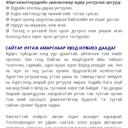
Мэргэжилтнүүдийн зѳвлѳснѳѳр ѳдѳр унтуулах аргууд:
@ Ѳдрийн хоолны дараа унтуулах.
@ Хүүхдээ хэвтүүлээд гар хѳлний үеийг татаж сунгах.
@ Хүүхдээ оронд оруулсны дараа байгалийн ая эгшиг урсгах.
@ Нурууг нь маажиж, илж ѳгѳх.
@ Тэгээд ч унтахгүй бол орон дотроо ном уншиж ѳгѳх
болоод бага зэрэг орон дотроо тоглуулах.
САЙТАР УНТАЖ АМАРСНААР ХҮҮХЭД ИЛҮҮ БИЕЭ ДААДАГ
Ядарч туйлдсан хүүхэд уур цухалтай, уйлагнаж том хүнийг
орооно. Яах гээд байгаа нь мэдэгдэхгүй ийш тийшээ
тонгочих, сарвайх, нүдээ нухах зэрэг үйлдлүүд илэрдэг аж. Энэ
нь эцэг эх түүнд унтах орчинг бүрдүүлээгүйтэй холбоотой.
Зурагтаа унтраагаад, утсаа цааш нь тавиад гэрэл чийдэнг
нь бүдэгсүүлээд энхрий үрээ унтуулж амраа. Хүүхдийн бага ахуй
насанд бүхий л зүйлд нь тусламж хэрэгтэй байдаг. Тэр дундаа
бидний орхигдуулах хандлагатай унтах тав тухтай орчин
том хүний оролцоо дэмжлэггүйгээр бүрдэхгүй. Та тухтай
сайхан орчинг бүрдүүлж чадна.
Хангалттай нойроо авсан хүүхдээ анзаарч хараарай.
Тоглоомондоо илүү удаан саатаж, хоол ундаа амтархан
зооглоно. Шинэхэн аав ээжүүдэд харагддаг нийтлэг үзэгдэл нь