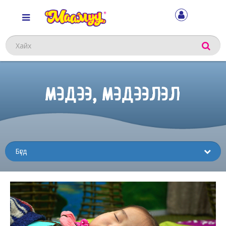
Хайх
МЭДЭЭ, МЭДЭЭЛЭЛ
Sub
menu