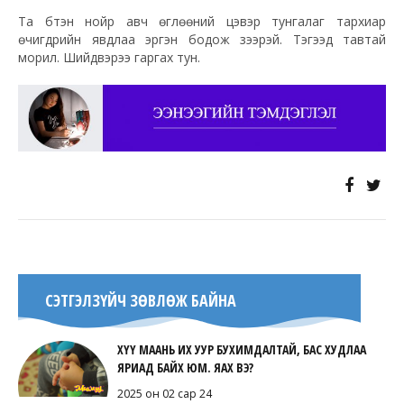
Та бүтэн нойр авч ѳглѳѳний цэвэр тунгалаг тархиар
ѳчигдрийн явдлаа эргэн бодож үзээрэй. Тэгээд тавтай
морил. Шийдвэрээ гаргах тун.
СЭТГЭЛЗҮЙЧ ЗӨВЛӨЖ БАЙНА
ХҮҮ МААНЬ ИХ УУР БУХИМДАЛТАЙ, БАС ХУДЛАА
ЯРИАД БАЙХ ЮМ. ЯАХ ВЭ?
2025 он 02 сар 24