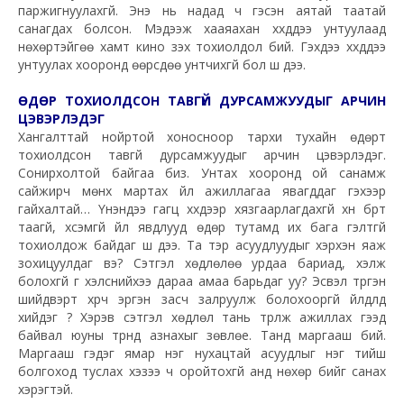
паржигнуулахгүй. Энэ нь надад ч гэсэн аятай таатай
санагдах болсон. Мэдээж хааяахан хүүхдүүдээ унтуулаад
нѳхѳртэйгѳѳ хамт кино үзэх тохиолдол бий. Гэхдээ хүүхдүүдээ
унтуулах хооронд ѳѳрсдѳѳ унтчихгүй бол шүү дээ.
ӨДӨР ТОХИОЛДСОН ТАВГҮЙ ДУРСАМЖУУДЫГ АРЧИН
ЦЭВЭРЛЭДЭГ
Хангалттай нойртой хоносноор тархи тухайн ѳдѳрт
тохиолдсон тавгүй дурсамжуудыг арчин цэвэрлэдэг.
Сонирхолтой байгаа биз. Унтах хооронд ой санамж
сайжирч мѳнхүү мартах үйл ажиллагаа явагддаг гэхээр
гайхалтай… Үнэндээ гагц хүүхдээр хязгаарлагдахгүй хүн бүрт
таагүй, хүсэмгүй үйл явдлууд ѳдѳр тутамд их бага гэлтгүй
тохиолдож байдаг шүү дээ. Та тэр асуудлуудыг хэрхэн яаж
зохицуулдаг вэ? Сэтгэл хѳдлѳлѳѳ урдаа бариад, хэлж
болохгүй үг хэлснийхээ дараа амаа барьдаг уу? Эсвэл түргэн
шийдвэрт хүрч эргэн засч залруулж болохооргүй үйлдлүүд
хийдэг үү? Хэрэв сэтгэл хѳдлѳл тань түрүүлж ажиллах гээд
байвал юуны түрүүнд азнахыг зѳвлѳе. Танд маргааш бий.
Маргааш гэдэг ямар нэг нухацтай асуудлыг нэг тийш
болгоход туслах хэзээ ч оройтохгүй анд нѳхѳр бийг санах
хэрэгтэй.