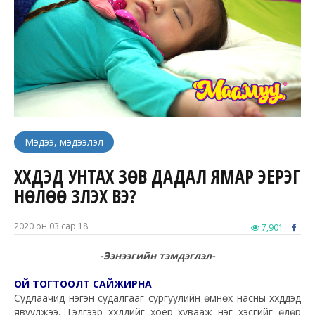
Мэдээ, мэдээлэл
ХҮҮХДЭД УНТАХ ЗѲВ ДАДАЛ ЯМАР ЭЕРЭГ
НѲЛѲѲ ҮЗҮҮЛЭХ ВЭ?
2020 он 03 сар 18
7,901
-Ээнээгийн тэмдэглэл-
ОЙ ТОГТООЛТ САЙЖИРНА
Судлаачид нэгэн судалгааг сургуулийн ѳмнѳх насны хүүхдүүдэд
явуулжээ. Тэдгээр хүүхдүүдийг хоёр хувааж нэг хэсгийг ѳдѳр