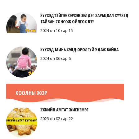
ХҮҮХЭДТЭЙГЭЭ ХЭРХЭН ЭЕЛДЭГ ХАРЬЦВАЛ ХҮҮХЭД
ТАЙВАН СОНСОЖ ОЙЛГОХ ВЭ?
2024 он 10 сар 15
ХҮҮХЭД МИНЬ ХЭЛД ОРОЛГҮЙ УДАЖ БАЙНА
2024 он 06 сар 6
ХООЛНЫ ЖОР
ЭЭЖИЙН АМТАТ ЖИГНЭМЭГ
2023 он 02 сар 22