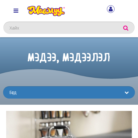
Хайх
МЭДЭЭ, МЭДЭЭЛЭЛ
Sub
menu