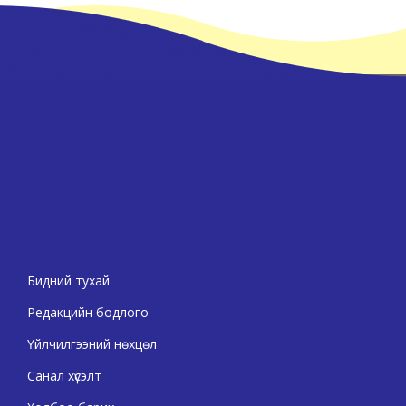
Бидний тухай
Редакцийн бодлого
Үйлчилгээний нөхцөл
Санал хүсэлт