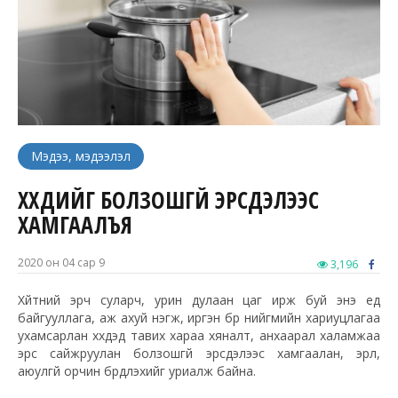
Мэдээ, мэдээлэл
ХҮҮХДИЙГ БОЛЗОШГҮЙ ЭРСДЭЛЭЭС
ХАМГААЛЪЯ
2020 он 04 сар 9
3,196
Хүйтний эрч суларч, урин дулаан цаг ирж буй энэ үед
байгууллага, аж ахуй нэгж, иргэн бүр нийгмийн хариуцлагаа
ухамсарлан хүүхдэд тавих хараа хяналт, анхаарал халамжаа
эрс сайжруулан болзошгүй эрсдэлээс хамгаалан, эрүүл,
аюулгүй орчин бүрдүүлэхийг уриалж байна.