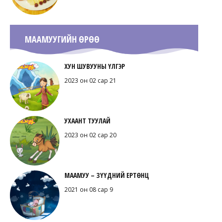
МААМУУГИЙН ӨРӨӨ
ХУН ШУВУУНЫ ҮЛГЭР
2023 он 02 сар 21
УХААНТ ТУУЛАЙ
2023 он 02 сар 20
МААМУУ – ЗҮҮДНИЙ ЕРТӨНЦ
2021 он 08 сар 9