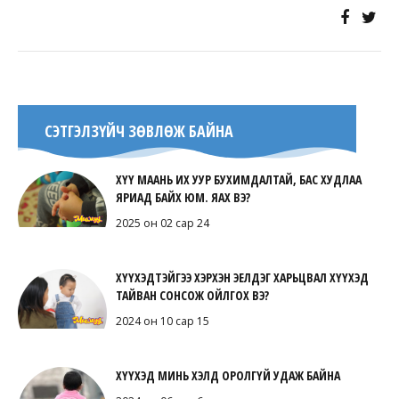
СЭТГЭЛЗҮЙЧ ЗӨВЛӨЖ БАЙНА
ХҮҮ МААНЬ ИХ УУР БУХИМДАЛТАЙ, БАС ХУДЛАА
ЯРИАД БАЙХ ЮМ. ЯАХ ВЭ?
2025 он 02 сар 24
ХҮҮХЭДТЭЙГЭЭ ХЭРХЭН ЭЕЛДЭГ ХАРЬЦВАЛ ХҮҮХЭД
ТАЙВАН СОНСОЖ ОЙЛГОХ ВЭ?
2024 он 10 сар 15
ХҮҮХЭД МИНЬ ХЭЛД ОРОЛГҮЙ УДАЖ БАЙНА