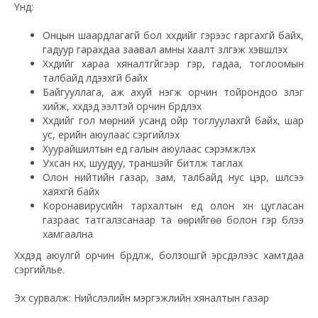
Үүнд:
Онцын шаардлагагүй бол хүүхдийг гэрээс гаргахгүй байх,
гадуур гарахдаа заавал амны хаалт зүүлгэж хэвшүүлэх
Хүүхдийг хараа хяналтгүйгээр гэр, гадаа, тоглоомын
талбайд үлдээхгүй байх
Байгууллага, аж ахуй нэгж орчин тойрондоо үзлэг
хийж, хүүхдэд ээлтэй орчин бүрдүүлэх
Хүүхдийг гол мөрний усанд ойр тоглуулахгүй байх, шар
ус, үерийн аюулаас сэргийлэх
Хуурайшилтын үед галын аюулаас сэрэмжлэх
Ухсан нүх, шуудуу, траншэйг битүүлж таглах
Олон нийтийн газар, зам, талбайд нус цэр, шүлсээ
хаяхгүй байх
Коронавирусийн тархалтын үед олон хүн цугласан
газраас татгалзсанаар та өөрийгөө болон гэр бүлээ
хамгаална
Хүүхдэд аюулгүй орчин бүрдүүлж, болзошгүй эрсдэлээс хамтдаа
сэргийлье.
Эх сурвалж: Нийслэлийн мэргэжлийн хяналтын газар