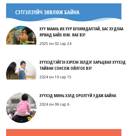
СЭТГЭЛЗҮЙЧ ЗӨВЛӨЖ БАЙНА
ХҮҮ МААНЬ ИХ УУР БУХИМДАЛТАЙ, БАС ХУДЛАА
ЯРИАД БАЙХ ЮМ. ЯАХ ВЭ?
2025 он 02 сар 24
ХҮҮХЭДТЭЙГЭЭ ХЭРХЭН ЭЕЛДЭГ ХАРЬЦВАЛ ХҮҮХЭД
ТАЙВАН СОНСОЖ ОЙЛГОХ ВЭ?
2024 он 10 сар 15
ХҮҮХЭД МИНЬ ХЭЛД ОРОЛГҮЙ УДАЖ БАЙНА
2024 он 06 сар 6