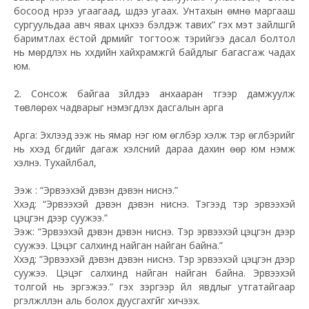
босоод нүүрээ угаагаад, шүдээ угаах. Унтахын өмнө маргааш
сургуульдаа авч явах цүнхээ бэлдэж тавих” гэх мэт зайлшгүй
баримтлах ёстой дүрмийг тогтоож тэрийгээ дасал болтол
нь мөрдүүлэх нь хүүхдийн хайхрамжгүй байдлыг багасгаж чадах
юм.
2. Сонсож байгаа зүйлдээ анхааран түүгээр дамжуулж
төвлөрөх чадварыг нэмэгдүүлэх дасгалын арга
Арга: Эхлээд ээж нь ямар нэг юм өгүүлбэр хэлж тэр өгүүлбэрийг
нь хүүхэд бүгдийг дагаж хэлсний дараа дахин өөр юм нэмж
хэлнэ. Тухайлбал,
Ээж : “Эрвээхэй дэвэн дэвэн ниснэ.”
Хүүхэд: “Эрвээхэй дэвэн дэвэн ниснэ. Тэгээд тэр эрвээхэй
цэцгэн дээр суужээ.”
Ээж: “Эрвээхэй дэвэн дэвэн ниснэ. Тэр эрвээхэй цэцгэн дээр
суужээ. Цэцэг салхинд найган найган байна.”
Хүүхэд: “Эрвээхэй дэвэн дэвэн ниснэ. Тэр эрвээхэй цэцгэн дээр
суужээ. Цэцэг салхинд найган найган байна. Эрвээхэй
толгой нь эргэжээ.” гэх зэргээр үйл явдлыг утгатайгаар
үргэлжлүүлэн аль болох дуусгахгүйг хичээх.