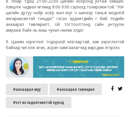
8. Нойр. Үдэш 21:00-22:00 цагийн хооронд унтаж хэвших.
Хэвшүүлж чадвал өглөөд 8:00-9:00 сэрэхэд тохиромжтой. “Нэг
цагийн дутуу нойр хоёр жил юуг ч шинээр таньж мэдээгүй
өнгөрөөсөнтэй тэнцдэг” гэсэн эрдэмтдийн үг бий. Хүүхдийн
анхаарал төвлөрөлт, ой тогтоолтонд сайн унтуулж
амрааж байх нь маш чухал нөлөө үзүүлдэг.
9. Цахим хэрэглээг тодорхой хязгаартай, зөв хэрэглээтэй
байхад чиглүүлж өгөх, асран хамгаалагчид өөрсдөө үлгэрлэх.
#анхаарал муу
#анхаарал төвлөрөл
#хэт их хөдөлгөөнтэй хүүхэд