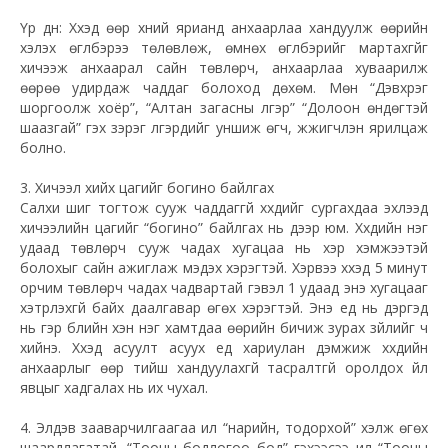
Үр дүн: Хүүхэд өөр хүний ярианд анхаарлаа хандуулж өөрийн
хэлэх өгүүлбэрээ төлөвлөж, өмнөх өгүүлбэрийг мартахгүйг
хичээж анхаарал сайн төвлөрч, анхаарлаа хуваарилж
өөрөө удирдаж чаддаг болоход дөхөм. Мөн “Дэвхрэг
шоргоолж хоёр”, “Алтан загасны үлгэр” “Долоон өндөгтэй
шаазгай” гэх зэрэг үлгэрүүдийг уншиж өгч, жүжигчлэн ярилцаж
болно.
3. Хичээл хийх цагийг богино байлгах
Салхи шиг тогтож сууж чаддаггүй хүүхдийг сургахдаа эхлээд
хичээлийн цагийг “богино” байлгах нь дээр юм. Хүүхдийн нэг
удаад төвлөрч сууж чадах хугацаа нь хэр хэмжээтэй
болохыг сайн ажиглаж мэдэх хэрэгтэй. Хэрвээ хүүхэд 5 минут
орчим төвлөрч чадах чадвартай гэвэл 1 удаад энэ хугацааг
хэтрүүлэхгүй байх даалгавар өгөх хэрэгтэй. Энэ үед нь дэргэд
нь гэр бүлийн хэн нэг хамтдаа өөрийн бичиж зурах зүйлийг ч
хийнэ. Хүүхэд асуулт асуух үед хариулан дэмжиж хүүхдийн
анхаарлыг өөр тийш хандуулахгүй тасралтгүй оролдох үйл
явцыг хадгалах нь их чухал.
4. Элдэв зааварчилгаагаа илүү “нарийн, тодорхой” хэлж өгөх
шаардлагатай. “Тооны бодлогоо бод” гэхээсээ илүү “Тооны