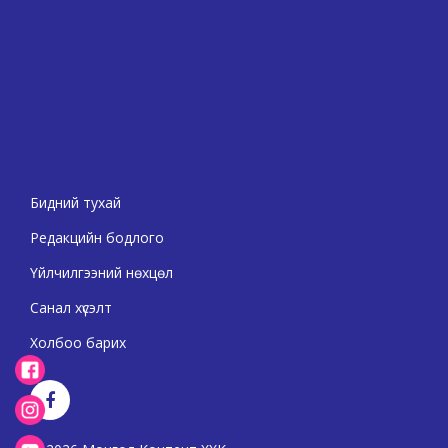
Бидний тухай
Редакцийн бодлого
Үйлчилгээний нөхцөл
Санал хүсэлт
Холбоо барих