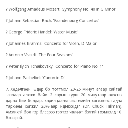
?
Wolfgang Amadeus Mozart: 'Symphony No. 40 in G Minor'
?
Johann Sebastian Bach: 'Brandenburg Concertos'
?
George Frideric Handel: 'Water Music'
?
Johannes Brahms: 'Concerto for Violin, D Major'
?
Antonio Vivaldi: 'The Four Seasons'
?
Peter Ilyich Tchaikovsky: 'Concerto for Piano No. 1'
?
Johann Pachelbel: 'Canon in D'
7. Хөдөлгөөн. Өдөр бүр тогтмол 20-25 минут агаар сайтай
газраар алхаж байх. 2 сарын турш 20 минутаар алхсны
дараа бие бялдар, харилцааны системийн хөгжлөөс гадна
тархины хөгжил 20%-аар идэвхждэг (Dr. Chuck Hillman).
Амжихгүй бол гэр бүлээрээ гэртээ чөлөөт бүжгийн хэмнэлд 10'
бүжээрэй.