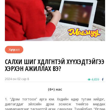
Хүмүүжил
САЛХИ ШИГ ХӨДӨЛГӨӨНТЭЙ ХҮҮХЭДТЭЙГЭЭ
ХЭРХЭН АЖИЛЛАХ ВЭ?
2024 он 02 сар 8
4,659
(6+) нас
1. “Дүрэм тогтоох” арга юм. Хүүхдийн өдөр тутам хийдэг,
давтагддаг зүйлсийн дүрэм зохиож түүнийгээ мөрдөх
зааварчилгааг тасралтгүй өгөх, сануулах. Тухайлбал, “Өглөө