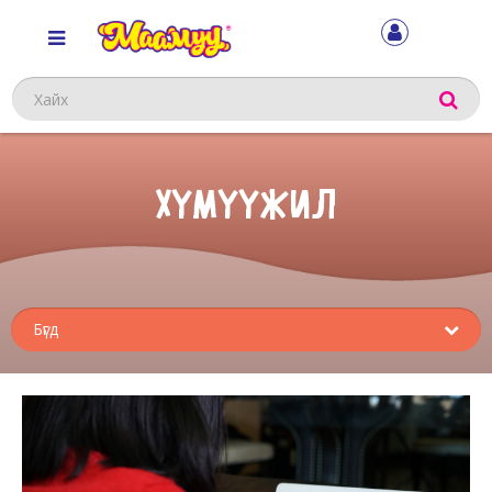
Хайх
ХҮМҮҮЖИЛ
Sub
menu