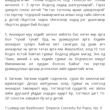
хичээлээ 1- 5 хүртэл бодоод надад шалгуулаарай”, Гэрээ
цэвэрлэ гэхээс илүүтэй “Чи гал тогооны өрөөг цэвэрлээрэй”
гэх зэргээр тодорхой зааварчилгаа өгвөл хүүхэд сайн ойлгож
үр дүнтэй гүйцэтгэж чадна. Ингэснээр хүүхдэд үүрэг даалгавар
гүйцэтгэх дадал бий болдог.
5. Анхаарал муу хүүхдийг хичээл хийлгэх бас нэгэн өөр арга
бол “тухай тухай” бүрд нь урамшуулах арга. Хүүхдийн
анхаарал суларч байгаа мэт санагдах үед урам өгч
анхаарлыг нь эргэн татах арга юм. Жишээлбэл, хүүхэд 10 тоо
бодох ёстой байтал гурвыг бодоод уйдаж магад. Энэ үед
“Хөөх, миний хүү аль хэдийн гурвыг нь бодчихсон юмуу?
Өмнөхөөсөө илүү хурдан болсон байна” гэх зэргээр
урамшууллын аргаар үргэлжлүүлэн хийх өдөөлтийг өгнө.
6. Хөгжим. Хөгжим хүүхдийг сэдэлжүүлж, сурах үйл ажиллагааг
идэвхжүүлдэг. Доорх аялгуунаас хоёр, гурвыг нь сонгоод
анхаарал төвлөрөлт муу, тогтвортой суудаггүй, нэг зүйлээ
хийж дуусаагүй уйддаг хүүхдэдээ өдөрт бүр, тогтмол цагт 15-
20' сонсгож хэвшвэл бүр илүү үр дүнтэй.
?
Ludwig van Beethoven: 'Emperor Concerto for Piano, No. 5'