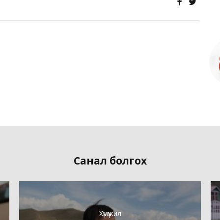
Санал болгох
Хүмүүжил