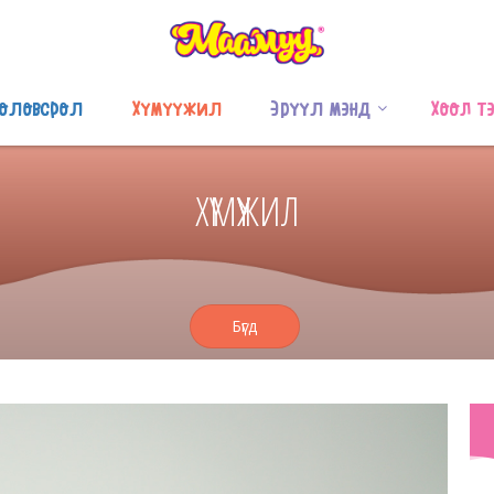
оловсрол
Хүмүүжил
Эрүүл мэнд
Хоол т
ХҮМҮҮЖИЛ
Бүгд