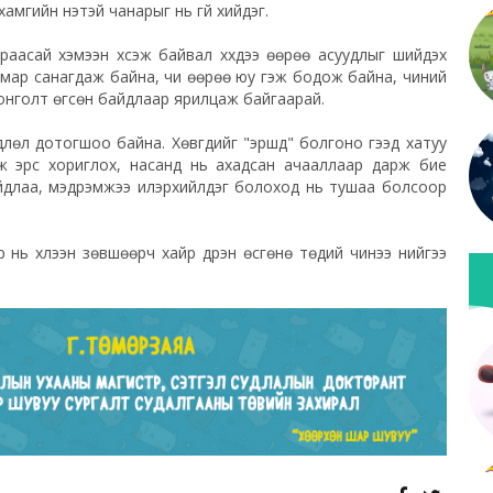
хамгийн үнэтэй чанарыг нь үгүй хийдэг.
раасай хэмээн хүсэж байвал хүүхдээ өөрөө асуудлыг шийдэх
ямар санагдаж байна, чи өөрөө юу гэж бодож байна, чиний
т сонголт өгсөн байдлаар ярилцаж байгаарай.
длөл дотогшоо байна. Хөвгүүдийг "эршүүд" болгоно гээд хатуу
ж эрс хориглох, насанд нь ахадсан ачааллаар дарж бие
 байдлаа, мэдрэмжээ илэрхийлдэг болоход нь тушаа болсоор
 нь хүлээн зөвшөөрч хайр дүүрэн өсгөнө төдий чинээ үүнийгээ