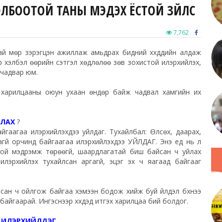
ХОЛБООТОЙ ТАНЫ МЭДЭХ ЁСТОЙ ЗҮЙЛС
7,762
й мөр зэрэгцэн ажиллаж амьдрах бидний хүүхдүүдийн алдаж
өөр хэлбэл өөрийн сэтгэл хөдлөлөө зөв зохистой илэрхийлэх,
х чадвар юм.
йн харилцааны оюун ухаан өндөр байж чадвал хамгийн их
ЙЛАХ
?
 байгаагаа илэрхийлэхдээ уйлдаг. Тухайлбал: Өлсөх, даарах,
аагүй орчинд байгаагаа илэрхийлэхдээ УЙЛДАГ. Энэ үед нь үл
орхой мэдрэмж төрөөгүй, шаардлагатай биш байсан ч уйлах
лэрхийлэх тухайлсан аргагүй, эцэг эх ч яагаад байгааг
байсан ч ойлгож байгаа хэмээн бодож хийж буй үйлдэл бүхнээ
байгаарай. Ингэснээр хүүхдэд итгэх харилцаа бий болдог.
Ө ИЛЭРХИЙЛДЭГ