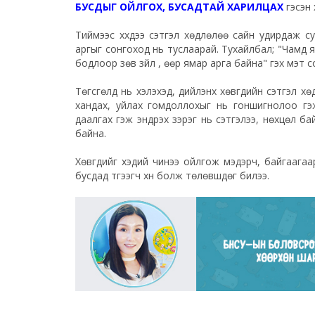
БУСДЫГ ОЙЛГОХ, БУСАДТАЙ ХАРИЛЦАХ
гэсэн 
Тиймээс хүүхдээ сэтгэл хөдлөлөө сайн удирдаж су
аргыг сонгоход нь туслаарай. Тухайлбал; "Чамд 
бодлоор зөв зүйл үү, өөр ямар арга байна" гэх мэ
Төгсгөлд нь хэлэхэд, дийлэнх хөвгүүдийн сэтгэл хө
хандах, уйлах гомдоллохыг нь гоншигнолоо гэ
даалгах гэж эндүүрэх зэрэг нь сэтгэлээ, нөхцөл
байна.
Хөвгүүдийг хэдий чинээ ойлгож мэдэрч, байгаагаар
бусдад түгээгч хүн болж төлөвшдөг билээ.