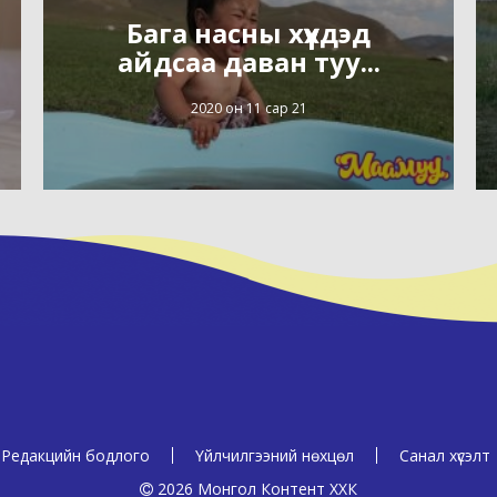
Бага насны хүүхдэд
айдсаа даван туу...
2020 он 11 сар 21
Редакцийн бодлого
Үйлчилгээний нөхцөл
Санал хүсэлт
2026 Монгол Контент ХХК