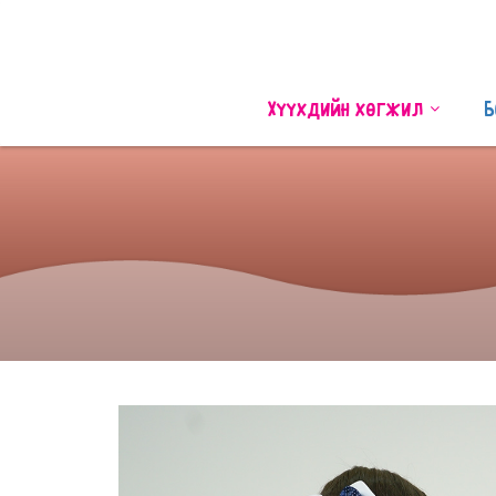
Хүүхдийн хөгжил
Б