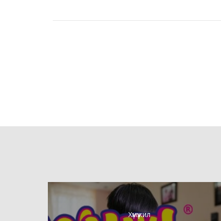
Хүмүүжил