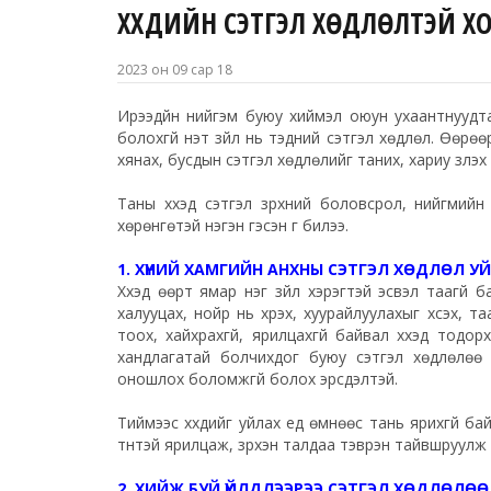
ХҮҮХДИЙН СЭТГЭЛ ХӨДЛӨЛТЭЙ 
2023 он 09 сар 18
Ирээдүйн нийгэм буюу хиймэл оюун ухаантнуудта
болохгүй үнэт зүйл нь тэдний сэтгэл хөдлөл. Өөр
хянах, бусдын сэтгэл хөдлөлийг таних, хариу үзүүлэ
Таны хүүхэд сэтгэл зүрхний боловсрол, нийгми
хөрөнгөтэй нэгэн гэсэн үг билээ.
1. ХҮНИЙ ХАМГИЙН АНХНЫ СЭТГЭЛ ХӨДЛӨЛ У
Хүүхэд өөрт ямар нэг зүйл хэрэгтэй эсвэл таагүй
халууцах, нойр нь хүрэх, хуурайлуулахыг хүсэх, т
тоох, хайхрахгүй, ярилцахгүй байвал хүүхэд тод
хандлагатай болчихдог буюу сэтгэл хөдлөлөө и
оношлох боломжгүй болох эрсдэлтэй.
Тиймээс хүүхдийг уйлах үед өмнөөс тань ярихгүй 
түүнтэй ярилцаж, зүрхэн талдаа тэврэн тайвшруулж 
2. ХИЙЖ БУЙ ҮЙЛДЛЭЭРЭЭ СЭТГЭЛ ХӨДЛӨЛӨ