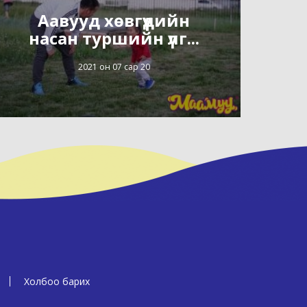
Аавууд хөвгүүдийн
насан туршийн үлг...
2021 он 07 сар 20
Холбоо барих