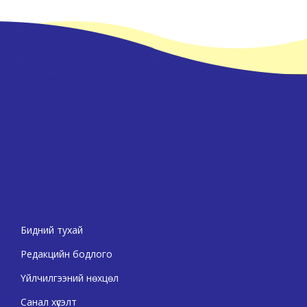
Бидний тухай
Редакцийн бодлого
Үйлчилгээний нөхцөл
Санал хүсэлт