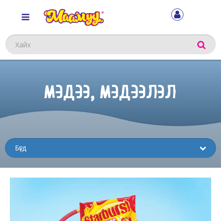
Хайх
МЭДЭЭ, МЭДЭЭЛЭЛ
Sub
menu