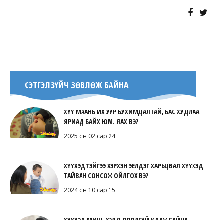
СЭТГЭЛЗҮЙЧ ЗӨВЛӨЖ БАЙНА
ХҮҮ МААНЬ ИХ УУР БУХИМДАЛТАЙ, БАС ХУДЛАА
ЯРИАД БАЙХ ЮМ. ЯАХ ВЭ?
2025 он 02 сар 24
ХҮҮХЭДТЭЙГЭЭ ХЭРХЭН ЭЕЛДЭГ ХАРЬЦВАЛ ХҮҮХЭД
ТАЙВАН СОНСОЖ ОЙЛГОХ ВЭ?
2024 он 10 сар 15
ХҮҮХЭД МИНЬ ХЭЛД ОРОЛГҮЙ УДАЖ БАЙНА