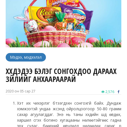
Мэдээ, мэдээлэл
ХҮҮХДЭДЭЭ БЭЛЭГ СОНГОХДОО ДАРААХ
ЗҮЙЛИЙГ АНХААРААРАЙ
2020 он 05 сар 27
2,576
Хэт их чихэрлэг бүтээгдэхүүн сонгохгүй байх. Дундаж
хэмжээтэй ундаа жүүсэнд ойролцоогоор 50-80 грамм
сахар агуулагддаг. Энэ нь таны хүүхдийн шүд өвдөх,
харшил үүсгэх богино хугацааны нөлөөтэйгөөс гадна
зүрх судас, бөөрний өвчлөлд нөлөөлөх сөрөг үр