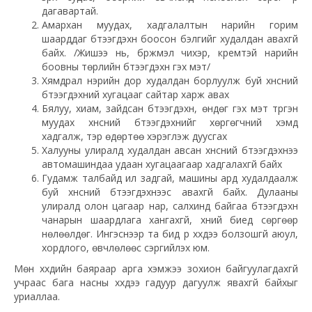
дагавартай.
Амархан муудах, хадгалалтын нарийн горим
шаарддаг бүтээгдэхүүн боосон бэлгийг худалдан авахгүй
байх. /Жишээ нь, бүржмэл чихэр, кремтэй нарийн
боовны төрлийн бүтээгдэхүүн гэх мэт/
Хямдрал нэрийн дор худалдан борлуулж буй хүнсний
бүтээгдэхүүний хугацааг сайтар харж авах
Бялуу, хиам, зайдсан бүтээгдэхүүн, өндөг гэх мэт түргэн
муудах хүнсний бүтээгдэхүүнийг хөргөгчний хэмд
хадгалж, тэр өдөртөө хэрэглэж дуусгах
Халууны улиралд худалдан авсан хүнсний бүтээгдэхүүнээ
автомашиндаа удаан хугацаагаар хадгалахгүй байх
Гудамж талбайд ил задгай, машины ард худалдаалж
буй хүнсний бүтээгдэхүүнээс авахгүй байх. Дулааны
улиралд олон цагаар нар, салхинд байгаа бүтээгдэхүүн
чанарын шаардлага хангахгүй, хүний биед сөргөөр
нөлөөлдөг. Ингэснээр та бид үр хүүхдээ болзошгүй аюул,
хордлого, өвчлөлөөс сэргийлэх юм.
Мөн хүүхдийн баяраар арга хэмжээ зохион байгуулагдахгүй
учраас бага насны хүүхдээ гадуур дагуулж явахгүй байхыг
уриаллаа.