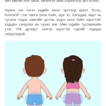
эмч зөвхөн үзлэг хийж, эмчилгээ хийх зорилгоор хүрч болно.
Хэрвээ хэн нэгэн хүүхдийн эмзэг эрхтэнд хүрвэл "Боль,
болохгүй!" гэж чанга хэлж байх, эцэг эх, багшдаа, өөрт нь
тусалж чадах хамгийн дотны хүндээ хэлж байх хэрэгтэйг
хүүхдэдээ сануулах нь чухал юм. Мөн хүүхдийн тусламжийн
утас 108 дугаарт залгах хэрэгтэй гэдгийг хүүхдэдээ
сануулаарай.