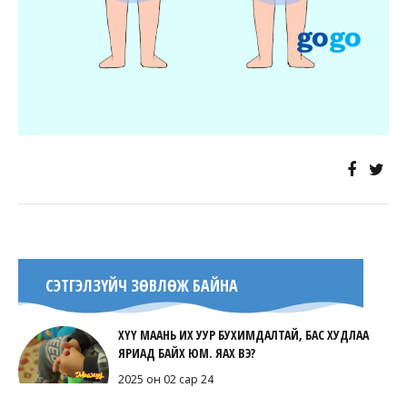
СЭТГЭЛЗҮЙЧ ЗӨВЛӨЖ БАЙНА
ХҮҮ МААНЬ ИХ УУР БУХИМДАЛТАЙ, БАС ХУДЛАА
ЯРИАД БАЙХ ЮМ. ЯАХ ВЭ?
2025 он 02 сар 24