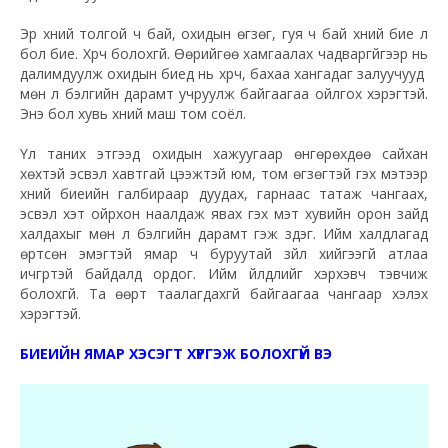
Эр хүний толгой ч бай, охидын өгзөг, гуя ч бай хүний бие л
бол бие. Хүрч болохгүй. Өөрийгөө хамгаалах чадваргүйгээр нь
далимдуулж охидын биед нь хүрч, бахаа хангадаг залуучууд
мөн л бэлгийн дарамт учруулж байгаагаа ойлгох хэрэгтэй.
Энэ бол хувь хүний маш том соёл.
Үл таних этгээд охидын хажуугаар өнгөрөхдөө сайхан
хөхтэй эсвэл хавтгай цээжтэй юм, том өгзөгтэй гэх мэтээр
хүний биеийн галбираар дуудах, гарнаас татаж чангаах,
эсвэл хэт ойрхон наалдаж явах гэх мэт хувийн орон зайд
халдахыг мөн л бэлгийн дарамт гэж үздэг. Ийм халдлагад
өртсөн эмэгтэй ямар ч буруутай зүйл хийгээгүй атлаа
ичгүүртэй байдалд ордог. Ийм үйлдлийг хэрхэвч тэвчиж
болохгүй. Та өөрт таалагдахгүй байгаагаа чангаар хэлэх
хэрэгтэй.
БИЕИЙН ЯМАР ХЭСЭГТ ХҮРГЭЖ БОЛОХГҮЙ ВЭ