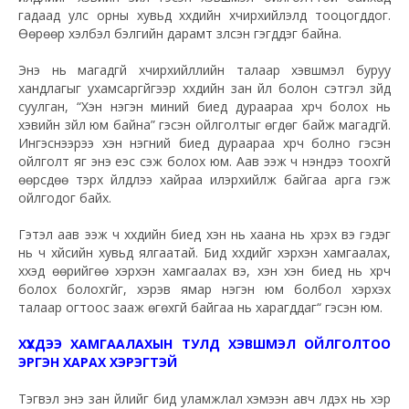
гадаад улс орны хувьд хүүхдийн хүчирхийлэлд тооцогддог.
Өөрөөр хэлбэл бэлгийн дарамт үзүүлсэн гэгддэг байна.
Энэ нь магадгүй хүчирхийллийн талаар хэвшмэл буруу
хандлагыг ухамсаргүйгээр хүүхдийн зан үйл болон сэтгэл зүйд
суулган, “Хэн нэгэн миний биед дураараа хүрч болох нь
хэвийн зүйл юм байна” гэсэн ойлголтыг өгдөг байж магадгүй.
Ингэснээрээ хэн нэгний биед дураараа хүрч болно гэсэн
ойлголт яг энэ үеэс үүсэж болох юм. Аав ээж ч үнэндээ тоохгүй
өөрсдөө тэрхүү үйлдлээ хайраа илэрхийлж байгаа арга гэж
ойлгодог байх.
Гэтэл аав ээж ч хүүхдийн биед хэн нь хаана нь хүрэх вэ гэдэг
нь ч хүйсийн хувьд ялгаатай. Бид хүүхдийг хэрхэн хамгаалах,
хүүхэд өөрийгөө хэрхэн хамгаалах вэ, хэн хэн биед нь хүрч
болох болохгүйг, хэрэв ямар нэгэн юм болбол хэрхэх
талаар огтоос зааж өгөхгүй байгаа нь харагддаг“ гэсэн юм.
ХҮҮХДЭЭ ХАМГААЛАХЫН ТУЛД ХЭВШМЭЛ ОЙЛГОЛТОО
ЭРГЭН ХАРАХ ХЭРЭГТЭЙ
Тэгвэл энэ зан үйлийг бид уламжлал хэмээн авч үлдэх нь хэр