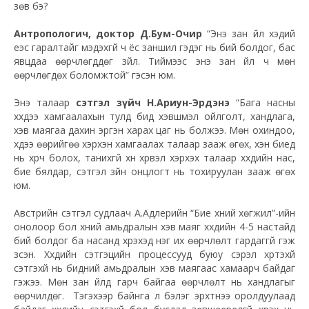
зөв бэ?
Антропологич, доктор Д.Бум-Очир
“Энэ зан үйл хэдий
үеэс гаралтайг мэдэхгүй ч ёс заншил гэдэг нь бий болдог, бас
явцдаа өөрчлөгддөг зүйл. Тиймээс энэ зан үйл ч мөн
өөрчлөгдөх боломжтой” гэсэн юм.
Энэ талаар
сэтгэл зүйч Н.Ариун-Эрдэнэ
“Бага насны
хүүхдээ хамгаалахын тулд бид хэвшмэл ойлголт, хандлага,
хэв маягаа дахин эргэн харах цаг нь болжээ. Мөн охиндоо,
хүүдээ өөрийгөө хэрхэн хамгаалах талаар зааж өгөх, хэн биед
нь хүрч болох, танихгүй хүн хүрвэл хэрхэх талаар хүүхдийн нас,
бие бялдар, сэтгэл зүйн онцлогт нь тохируулан зааж өгөх
юм.
Австрийн сэтгэл судлаач А.Адлерийн “Бие хүний хөгжил”-ийн
онолоор бол хүний амьдралын хэв маяг хүүхдийн 4-5 настайд
бий болдог ба насанд хүрэхэд нэг их өөрчлөлт гардаггүй гэж
үзсэн. Хүүхдийн сэтгэцийн процессууд буюу сэрэл хүртэхүй
сэтгэхүй нь бидний амьдралын хэв маягаас хамаарч байдаг
гэжээ. Мөн зан үйлд гарч байгаа өөрчлөлт нь хандлагыг
өөрчилдөг. Тэгэхээр байнга л бэлэг эрхтнээ оролдуулаад