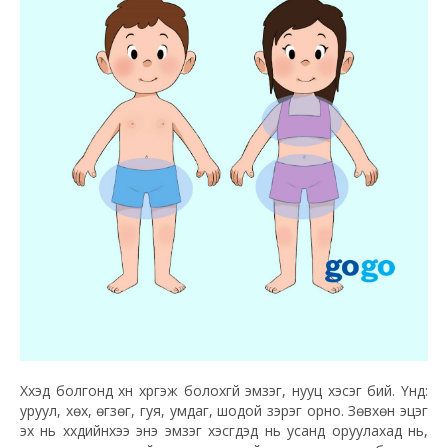
Хүүхэд болгонд хүн хүргэж болохгүй эмзэг, нууц хэсэг бий. Үүнд:
уруул, хөх, өгзөг, гуя, умдаг, шодой зэрэг орно. Зөвхөн эцэг
эх нь хүүхдийнхээ энэ эмзэг хэсгүүдэд нь усанд оруулахад нь,