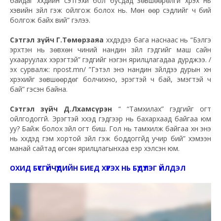
байдаг хүүхдийн сэтгэхүй бол бусдад зөвшөөрөлгүй хүрэх нь
хэвийн зүйл гэж ойлгож болох нь. Мөн өөр сэдлийг ч бий
болгож байх вий” гэлээ.
Сэтгэл зүйч Г.Төмөрзаяа
хүүхдэдээ бага наснаас нь “Бэлгэ
эрхтэн нь зөвхөн чиний нандин зүйл гэдгийг маш сайн
ухааруулах хэрэгтэй” гэдгийг нэгэн ярилцлагадаа дурджээ. /
эх сурвалж: npost.mn/ ”Гэтэл энэ нандин зүйлдээ дурын хүн
хүрэхийг зөвшөөрдөг болчихно, эрэгтэй ч бай, эмэгтэй ч
бай” гэсэн байна.
Сэтгэл зүйч Д.Лхамсүрэн
“ “Тамхилах” гэдгийг огт
ойлгодоггүй. Эрэгтэй хүүхэд гэдгээр нь бахархаад байгаа юм
уу? Байж болох зүйл огт биш. Гол нь тамхилж байгаа хүн энэ
нь хүүхдэд гэм хортой зүйл гэж боддоггүйд учир бий” хэмээн
манай сайтад өгсөн ярилцлагынхаа үеэр хэлсэн юм.
ОХИД БҮСГҮЙЧҮҮДИЙН БИЕД ХҮРЭХ НЬ БҮДҮҮЛЭГ ҮЙЛДЭЛ