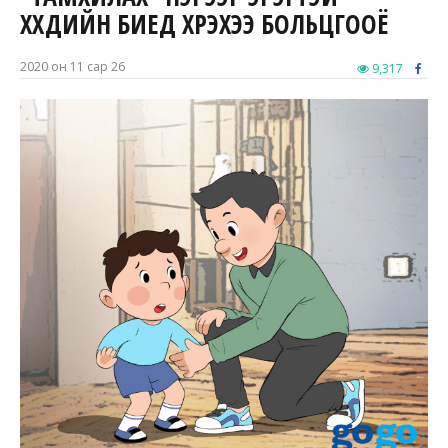
ХҮҮХДИЙН БИЕД ХҮРЭХЭЭ БОЛЬЦГООЁ
2020 он 11 сар 26
9,317