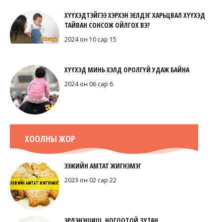
ХҮҮХЭДТЭЙГЭЭ ХЭРХЭН ЭЕЛДЭГ ХАРЬЦВАЛ ХҮҮХЭД
ТАЙВАН СОНСОЖ ОЙЛГОХ ВЭ?
2024 он 10 сар 15
ХҮҮХЭД МИНЬ ХЭЛД ОРОЛГҮЙ УДАЖ БАЙНА
2024 он 06 сар 6
ХООЛНЫ ЖОР
ЭЭЖИЙН АМТАТ ЖИГНЭМЭГ
2023 он 02 сар 22
ЭРДЭНЭШИШ, НОГООТОЙ ЗУТАН