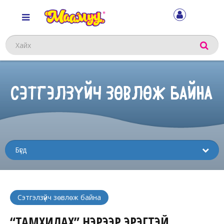
Хайх
СЭТГЭЛЗҮЙЧ ЗӨВЛӨЖ БАЙНА
Sub
menu
Сэтгэлзүйч зөвлөж байна
“ТАМХИЛАХ” НЭРЭЭР ЭРЭГТЭЙ