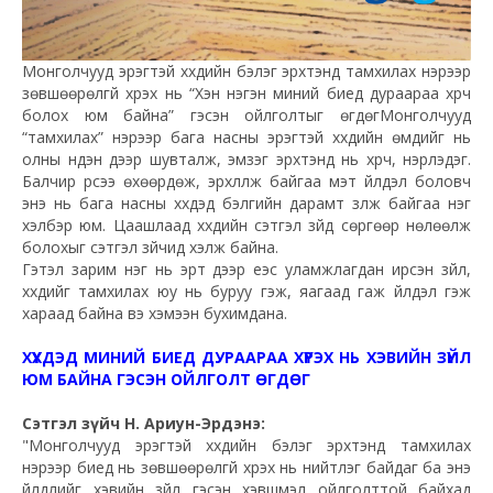
Монголчууд эрэгтэй хүүхдийн бэлэг эрхтэнд тамхилах нэрээр
зөвшөөрөлгүй хүрэх нь “Хэн нэгэн миний биед дураараа хүрч
болох юм байна” гэсэн ойлголтыг өгдөг
Монголчууд
“тамхилах” нэрээр бага насны эрэгтэй хүүхдийн өмдийг нь
олны нүдэн дээр шувталж, эмзэг эрхтэнд нь хүрч, үнэрлэдэг.
Балчир үрсээ өхөөрдөж, эрхлүүлж байгаа мэт үйлдэл боловч
энэ нь бага насны хүүхдэд бэлгийн дарамт үзүүлж байгаа нэг
хэлбэр юм. Цаашлаад хүүхдийн сэтгэл зүйд сөргөөр нөлөөлж
болохыг сэтгэл зүйчид хэлж байна.
Гэтэл зарим нэг нь эрт дээр үеэс уламжлагдан ирсэн зүйл,
хүүхдийг тамхилах юу нь буруу гэж, яагаад гаж үйлдэл гэж
хараад байна вэ хэмээн бухимдана.
ХҮҮХДЭД МИНИЙ БИЕД ДУРААРАА ХҮРЭХ НЬ ХЭВИЙН ЗҮЙЛ
ЮМ БАЙНА ГЭСЭН ОЙЛГОЛТ ӨГДӨГ
Сэтгэл зүйч Н. Ариун-Эрдэнэ:
"Монголчууд эрэгтэй хүүхдийн бэлэг эрхтэнд тамхилах
нэрээр биед нь зөвшөөрөлгүй хүрэх нь нийтлэг байдаг ба энэ
үйлдлийг хэвийн зүйл гэсэн хэвшмэл ойлголттой байхад