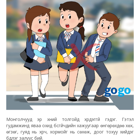
Монголчууд эр хүний толгойд хүрдэггүй гэдэг. Гэтэл
гудамжинд яваа охид бүсгүйчүүдийн хажуугаар өнгөрөхдөө хөх,
өгзөг, гуяд нь хүрч, хормойг нь сөхөж, доог тохуу хийдэг
бүдүүлэг залуус бий.