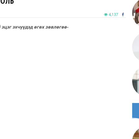
ТОЛЬ
4,137
й эцэг эхчүүдэд өгөх зөвлөгөө-