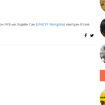
н НҮБ-ын Хүүхдийн Сан (
UNICEF Mongolia
) хамтран бүтээв.