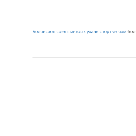
Боловсрол соёл шинжлэх ухаан спортын яам
боло