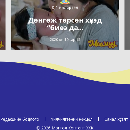
0-1 нас хүртэл
Дөнгөж төрсөн хүүхэд
“биеэ да...
2020 он 10 сар 15
Редакцийн бодлого
Үйлчилгээний нөхцөл
Санал хүсэлт
2026 Монгол Контент ХХК