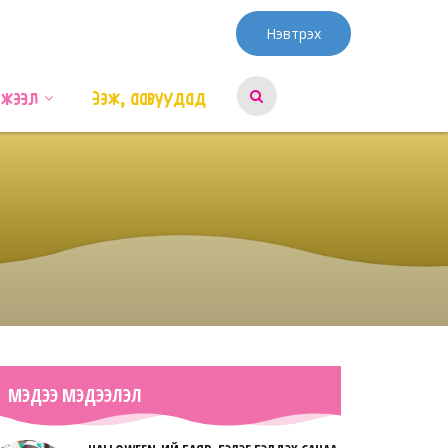
Нэвтрэх
эжээл
Ээж, аавуудад
МЭДЭЭ МЭДЭЭЛЭЛ