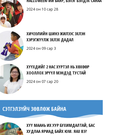
HALLOWEEN-ИЙ БАЯР, БЭЛЭГ БЭЛДЭХ САНАА
2024 он 10 сар 28
ХИЧЭЭЛИЙН ШИНЭ ЖИЛЭЭС ЭХЛЭН
ХЭРЭГЖҮҮЛЖ ЭХЛЭХ ДАДАЛ
2024 он 09 сар 3
ХҮҮХДИЙГ 2 НАС ХҮРТЭЛ НЬ ХӨХӨӨР
ХООЛЛОХ ЭРҮҮЛ МЭНДЭД ТУСТАЙ
2024 он 07 сар 20
СЭТГЭЛЗҮЙЧ ЗӨВЛӨЖ БАЙНА
ХҮҮ МААНЬ ИХ УУР БУХИМДАЛТАЙ, БАС
ХУДЛАА ЯРИАД БАЙХ ЮМ. ЯАХ ВЭ?