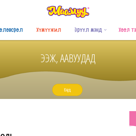
оловсрол
Хүмүүжил
Эрүүл мэнд
Хоол т
ЭЭЖ, ААВУУДАД
Бүгд