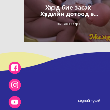
Хүүхэд бие засах-
Хүүхдийн дотоод е...
2020 он 11 сар 10
Бидний тухай