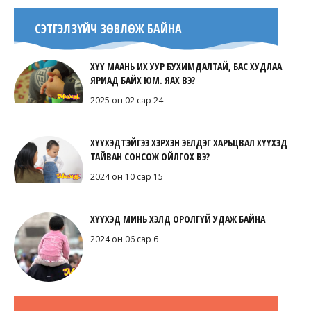
СЭТГЭЛЗҮЙЧ ЗӨВЛӨЖ БАЙНА
ХҮҮ МААНЬ ИХ УУР БУХИМДАЛТАЙ, БАС ХУДЛАА
ЯРИАД БАЙХ ЮМ. ЯАХ ВЭ?
2025 он 02 сар 24
ХҮҮХЭДТЭЙГЭЭ ХЭРХЭН ЭЕЛДЭГ ХАРЬЦВАЛ ХҮҮХЭД
ТАЙВАН СОНСОЖ ОЙЛГОХ ВЭ?
2024 он 10 сар 15
ХҮҮХЭД МИНЬ ХЭЛД ОРОЛГҮЙ УДАЖ БАЙНА
2024 он 06 сар 6