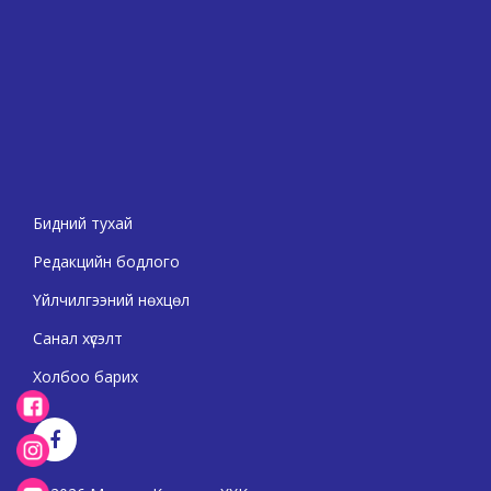
Бидний тухай
Редакцийн бодлого
Үйлчилгээний нөхцөл
Санал хүсэлт
Холбоо барих