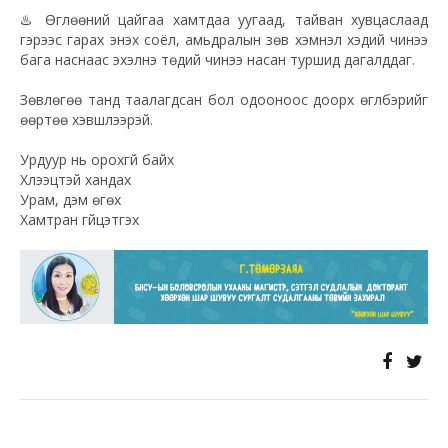
♨️
Өглөөний цайгаа хамтдаа уугаад, тайван хувцаслаад
гэрээс гарах энэхүү соёл, амьдралын зөв хэмнэл хэдий чинээ
бага наснаас эхэлнэ төдий чинээ насан туршид дагалддаг.
Зөвлөгөө танд таалагдсан бол одооноос доорх өгүүлбэрийг
өөртөө хэвшүүлээрэй.
Урдуур нь орохгүй байх
Хүлээцтэй хандах
Урам, дэм өгөх
Хамтран гүйцэтгэх