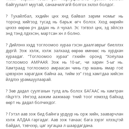
байгуулалт муутай, санаачилгагүй болгох эхлэл болдог.
?
Тухайлбал, хүүхдийн цүнх хүнд байвал зарим номыг нь
торонд хийгээд тусад нь барьж өгч
болох. Хүүхэд өөрийн
цүнхээ өөрөө үүрч дадах нь л чухал. Эс тэгвэл цүнх, эд зүйлсээ
энд тэнд үлдээсэн, мартсан хүн л болно.
?
Дийлэнх хүүхдүүд тоглоомоо хураа гэсэн даалгаврыг биелүүлэх
дургүй. Ээж хэлж, хэлж залхаад өөрөө өмнөөс нь хурдхан
хураадаг. “Тоглоомоо хураа” гэхийн оронд “Хоёулаа
тоглоомоо АМРААЯ. Ээж нь 10-ыг, чи харин 5-ыг нь.
Хамтраад тоглоомоо амраасан чинь гэр маань ямар гоё
цэвэрхэн харагдаж байна аа, тийм ээ” гээд хамтдаа хийсэн
үйлдлээ урамшуулаарай.
?
Зөв дадал суулгахын тулд аль болох БАГААС нь хамтран
гүйцэтгэ. Ингээд аажим аажмаар түүний тоог нэмээд байхад
өөрт нь дадал болчихдог.
?
Гэтэл аав ээж бид байнга урдуур нь орж хийн, зааварчлан
хэлж АЛДАА гаргадаг. Аав ээж танаас бага зэрэг хүлээцтэй
байдал, тэвчээр, цаг хугацаа л шаардагдана.