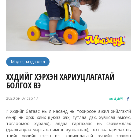
Мэдээ, мэдээлэл
ХҮҮХДИЙГ ХЭРХЭН ХАРИУЦЛАГАТАЙ
БОЛГОХ ВЭ
2020 он 07 сар 17
4,465
?
Хүүхдийг багаас нь л насанд нь тохирсон ажил хийлгэхгүй
өмнүүр нь орж хийх (цүнхээ үүрэх, гутлаа үдэх, хувцсаа өмсөх,
тоглоомоо хураах), алдаа гаргахаас нь сэрэмжлүүлэх
(даалгавраа мартах, нимгэн хувцаслах), хэт зааварчлах нь
түүнийг өөрийн гэсэн үүрэг хариуцлагагүй, хувийн зохион