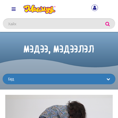
Хайх
МЭДЭЭ, МЭДЭЭЛЭЛ
Sub
menu