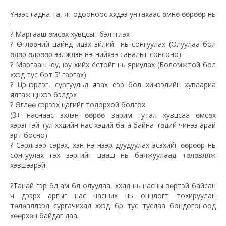
Үүнээс гадна та, яг одооноос хүүхдээ унтахаас өмнө өөрөөр нь
:
?
Маргааш өмсөх хувцсыг бэлтгүүлэх
?
Өглөөний цайнд идэх зүйлийг нь сонгуулах (Олуулаа бол
өдөр өдрөөр ээлжлэн нэгнийхээ саналыг сонсоно)
?
Маргааш юу, юу хийх ёстойг нь яриулах (Боломжтой бол
хүүхэд тус бүрт 5' гаргах)
?
Цэцэрлэг, сургуульд явах үеэр бол хичээлийн хуваариа
ялгаж цүнхээ бэлдэх
?
Өглөө сэрээх цагийг тодорхой болгох
(3+ наснаас эхлэн өөрөө зарим гутал хувцсаа өмсөх
хэрэгтэй тул хүүхдийн нас хэдий бага байна төдий чинээ арай
эрт босно)
?
Сэрүүлгээр сэрэх, хэн нэгнээр дуудуулах эсэхийг өөрөөр нь
сонгуулах гэх зэргийг цааш нь баяжуулаад төлөвлүүлж
хэвшээрэй.
?
Танай гэр бүл ам бүл олуулаа, хүүхдүүд нь насны зөрүүтэй байсан
ч дээрх аргыг нас насных нь онцлогт тохируулан
төлөвлүүлээд сургачихад хүүхэд бүр тус тусдаа бондогоноод
хөөрхөн байдаг даа.