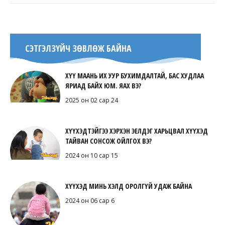
СЭТГЭЛЗҮЙЧ ЗӨВЛӨЖ БАЙНА
ХҮҮ МААНЬ ИХ УУР БУХИМДАЛТАЙ, БАС ХУДЛАА
ЯРИАД БАЙХ ЮМ. ЯАХ ВЭ?
2025 он 02 сар 24
ХҮҮХЭДТЭЙГЭЭ ХЭРХЭН ЭЕЛДЭГ ХАРЬЦВАЛ ХҮҮХЭД
ТАЙВАН СОНСОЖ ОЙЛГОХ ВЭ?
2024 он 10 сар 15
ХҮҮХЭД МИНЬ ХЭЛД ОРОЛГҮЙ УДАЖ БАЙНА
2024 он 06 сар 6