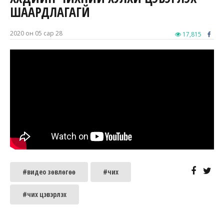
ШААРДЛАГАГҮЙ
2020 он 05 сар 28
17,815
#видео зөвлөгөө
#чих
#чих цэвэрлэх