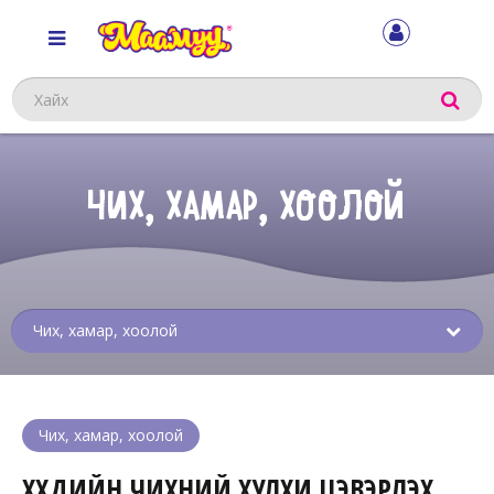
Хайх
ЧИХ, ХАМАР, ХООЛОЙ
Sub
menu
Чих, хамар, хоолой
ХҮҮХДИЙН ЧИХНИЙ ХУЛХИ ЦЭВЭРЛЭХ