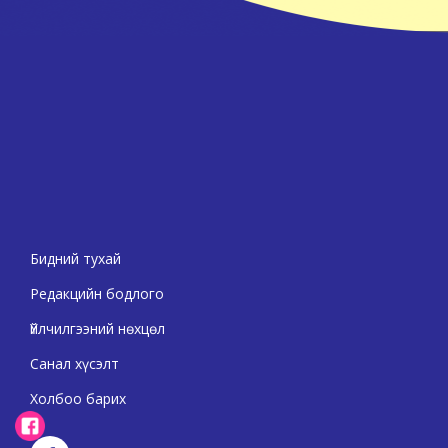
Бидний тухай
Редакцийн бодлого
Үйлчилгээний нөхцөл
Санал хүсэлт
Холбоо барих