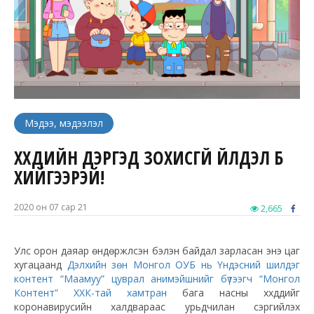
Мэдээ, мэдээлэл
ХҮҮХДИЙН ДЭРГЭД ЗОХИСГҮЙ ҮЙЛДЭЛ БҮҮ
ХИЙГЭЭРЭЙ!
2020 он 07 сар 21
2,665
Улс орон даяар өндөржүүлсэн бэлэн байдал зарласан энэ цаг
хугацаанд
Дэлхийн зөн Монгол ОУБ нь Үндэсний шилдэг
контент “Маамуу” цуврал анимэйшнийг бүтээгч “Монгол
Контент” ХХК-тай хамтран
бага насны хүүхдүүдийг
коронавирусийн халдвараас урьдчилан сэргийлэх