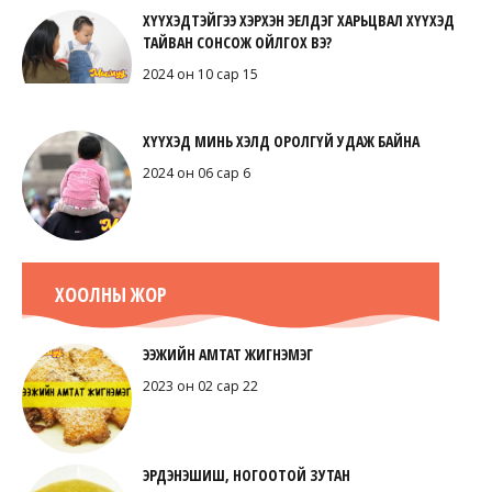
ХҮҮХЭДТЭЙГЭЭ ХЭРХЭН ЭЕЛДЭГ ХАРЬЦВАЛ ХҮҮХЭД
ТАЙВАН СОНСОЖ ОЙЛГОХ ВЭ?
2024 он 10 сар 15
ХҮҮХЭД МИНЬ ХЭЛД ОРОЛГҮЙ УДАЖ БАЙНА
2024 он 06 сар 6
ХООЛНЫ ЖОР
ЭЭЖИЙН АМТАТ ЖИГНЭМЭГ
2023 он 02 сар 22
ЭРДЭНЭШИШ, НОГООТОЙ ЗУТАН