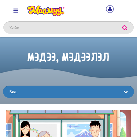
Хайх
МЭДЭЭ, МЭДЭЭЛЭЛ
Sub
menu