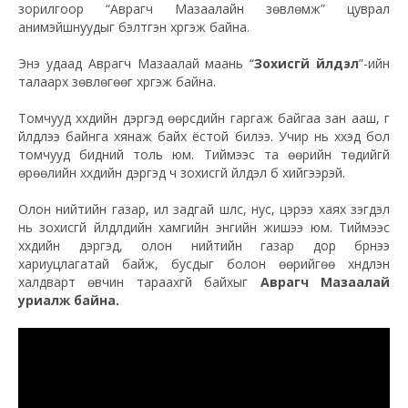
зорилгоор “Аврагч Мазаалайн зөвлөмж” цуврал
анимэйшнуудыг бэлтгэн хүргэж байна.
Энэ удаад Аврагч Мазаалай маань “
Зохисгүй үйлдэл
”-ийн
талаарх зөвлөгөөг хүргэж байна.
Томчууд хүүхдийн дэргэд өөрсдийн гаргаж байгаа зан ааш, үг
үйлдлээ байнга хянаж байх ёстой билээ. Учир нь хүүхэд бол
томчууд бидний толь юм. Тиймээс та өөрийн төдийгүй
өрөөлийн хүүхдийн дэргэд ч зохисгүй үйлдэл бүү хийгээрэй.
Олон нийтийн газар, ил задгай шүлс, нус, цэрээ хаях үзэгдэл
нь зохисгүй үйлдлүүдийн хамгийн энгийн жишээ юм. Тиймээс
хүүхдийн дэргэд, олон нийтийн газар дор бүрнээ
хариуцлагатай байж, бусдыг болон өөрийгөө хүндлэн
халдварт өвчин тараахгүй байхыг
Аврагч Мазаалай
уриалж байна.