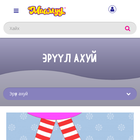
Хайх
ЭРҮҮЛ АХУЙ
Sub
menu