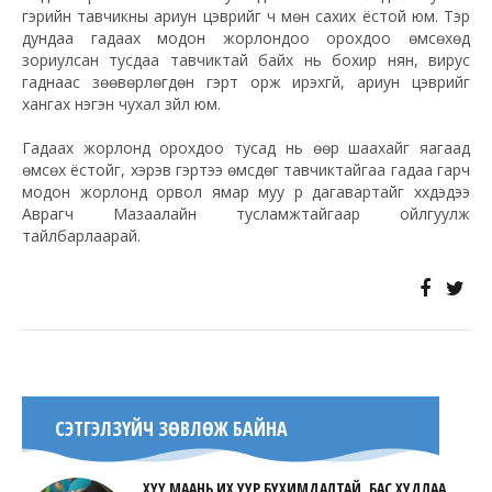
гэрийн тавчикны ариун цэврийг ч мөн сахих ёстой юм. Тэр
дундаа гадаах модон жорлондоо орохдоо өмсөхөд
зориулсан тусдаа тавчиктай байх нь бохир нян, вирус
гаднаас зөөвөрлөгдөн гэрт орж ирэхгүй, ариун цэврийг
хангах нэгэн чухал зүйл юм.
Гадаах жорлонд орохдоо тусад нь өөр шаахайг яагаад
өмсөх ёстойг, хэрэв гэртээ өмсдөг тавчиктайгаа гадаа гарч
модон жорлонд орвол ямар муу үр дагавартайг хүүхдэдээ
Аврагч Мазаалайн тусламжтайгаар ойлгуулж
тайлбарлаарай.
СЭТГЭЛЗҮЙЧ ЗӨВЛӨЖ БАЙНА
ХҮҮ МААНЬ ИХ УУР БУХИМДАЛТАЙ, БАС ХУДЛАА