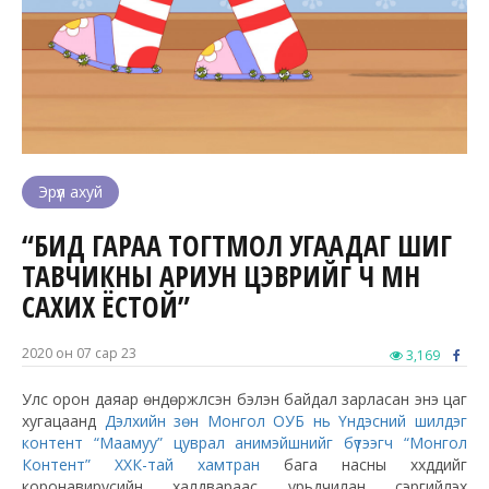
Эрүүл ахуй
“БИД ГАРАА ТОГТМОЛ УГААДАГ ШИГ
ТАВЧИКНЫ АРИУН ЦЭВРИЙГ Ч МӨН
САХИХ ЁСТОЙ”
2020 он 07 сар 23
3,169
Улс орон даяар өндөржүүлсэн бэлэн байдал зарласан энэ цаг
хугацаанд
Дэлхийн зөн Монгол ОУБ нь Үндэсний шилдэг
контент “Маамуу” цуврал анимэйшнийг бүтээгч “Монгол
Контент” ХХК-тай хамтран
бага насны хүүхдүүдийг
коронавирусийн халдвараас урьдчилан сэргийлэх