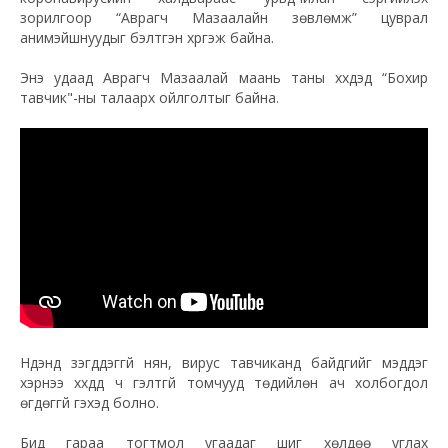
зорилгоор “Аврагч Мазаалайн зөвлөмж” цуврал
анимэйшнуудыг бэлтгэн хүргэж байна.
Энэ удаад Аврагч Мазаалай маань таны хүүхдэд “Бохир
тавчик"-ны талаарх ойлголтыг байна.
Нүдэнд үзэгддэггүй нян, вирус тавчиканд байдгийг мэддэг
хэрнээ хүүхдүүд ч гэлтгүй томчууд төдийлөн ач холбогдол
өгдөггүй гэхэд болно.
Бид гараа тогтмол угаадаг шиг хөлдөө углах