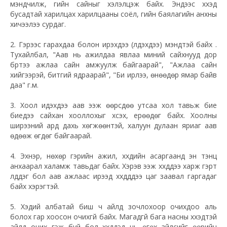
мэндчилж, үгийн сайныг хэлэлцэж байх. Эндээс хүүхэд
бусадтай харилцах харилцааны соёл, үгийн баялагийн анхны
хичээлээ сурдаг.
2. Гэрээс гарахдаа болон ирэхдээ (үлдэхдээ) мэндтэй байх .
Тухайлбал, "Аав нь ажилдаа явлаа миний сайхнууд дор
бүртээ ажлаа сайн амжуулж байгаарай", "Ажлаа сайн
хийгээрэй, битгий ядраарай", "Би ирлээ, өнөөдөр ямар байв
даа" г.м.
3. Хоол идэхдээ аав ээж өөрсдөө утсаа хол тавьж бие
биедээ сайхан хооллохыг хүсэх, ерөөдөг байх. Хоолны
ширээний ард дахь хөгжөөнтэй, халуун дулаан яриаг аав
өдөөж өгдөг байгаарай.
4. Эхнэр, нөхөр гэрийн ажил, хүүхдийн асаргаанд эн тэнцүү
анхаарал халамж тавьдаг байх. Хэрэв ээж хүүхдүүдээ харж гэрт
үлддэг бол аав ажлаас ирээд хүүхдүүддээ цаг заавал гаргадаг
байх хэрэгтэй.
5. Хэдий албатай биш ч айлд зочлохоор очихдоо аль
болох гар хоосон очихгүй байх. Магадгүй бага насны хүүхэдтэй
айлд очих гэж буй бол хүүхдүүдэд нь өгөх зүйлсийг өөрийн