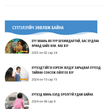
СЭТГЭЛЗҮЙЧ ЗӨВЛӨЖ БАЙНА
ХҮҮ МААНЬ ИХ УУР БУХИМДАЛТАЙ, БАС ХУДЛАА
ЯРИАД БАЙХ ЮМ. ЯАХ ВЭ?
2025 он 02 сар 24
ХҮҮХЭДТЭЙГЭЭ ХЭРХЭН ЭЕЛДЭГ ХАРЬЦВАЛ ХҮҮХЭД
ТАЙВАН СОНСОЖ ОЙЛГОХ ВЭ?
2024 он 10 сар 15
ХҮҮХЭД МИНЬ ХЭЛД ОРОЛГҮЙ УДАЖ БАЙНА
2024 он 06 сар 6