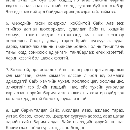
хүүхдээс санал авах нь түүнийг соёлд сургаж буй нэг хэлбэр.
Энэ үедээ хүнсний эрүүл байдлаа ярилцах хэрэгтэй, тийм ээ.
6. Өөрсдийн гэсэн сонирхол, хоббитой байх. Аав ээж
түүнийгээ дагнан шохоорхдог, судалдаг байх нь хүүхдүүдийн
сониуч, танин мэдэх сэтгэлгээнд маш их эерэгээр
нөлөөлдөг. Спорт, урлаг, төрөл бүрийн цуглуулга, зураг
дарах, загасчлах аль нь ч байсан болно. Гол нь түүнийг тань
таны хүүхдүүд сонирхох үед уйгагүй тайлбарлаж өгөх хэрэгтэй.
Харин хүсээгүй бол шахах хэрэггүй.
7. Зохистой, эрүүл хооллох. Аав ээж өөрсдөө эрүүл амьдралын
хэв маягтай, хэзээ хамаагүй өлссөн л бол юу хамаагүй
идчихдэггүй байх хамгийн чухал. Хооллох цаг, хоолны цэс,
илчлэгийг гэр бүлийн гишүүдийн нас, хүйс тухайн улиралаа
харгалзан нарийн баримталж хэвших нь хүүхэд ирээдүйд эрүүл
хооллох дадалтай болоход чухал үүрэгтэй.
8. Цаг баримталдаг байх. Ажилдаа явах, ажлаас тарах,
унтах, босох, хооллох, цэцэрлэг сургуулиас хүүхэд авах цагаа
нарийн сайн баримталдаг байх нь хүүхдийг өөрийг нь цаг
баримтлах соёлд сургах үндэс нь болдог.