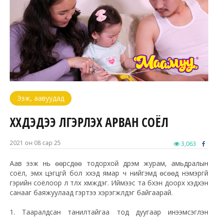
Ээж, аавуудад
ХҮҮХДЭДЭЭ ҮЛГЭРЛЭХ АРВАН СОЁЛ
2021 он 08 сар 25
3,063
Аав ээж нь өөрсдөө тодорхой дүрэм журам, амьдралын
соёл, эмх цэгцгүй бол хүүхэд ямар ч нийгэмд өсөөд нэмэргүй
гэрийн соёлоор л түлхүү хүмүүждэг. Иймээс та бүхэн доорх хэдхэн
санааг баяжуулаад гэртээ хэрэгжүүлдэг байгаарай.
1. Тааралдсан танилтайгаа тод дуугаар инээмсэглэн