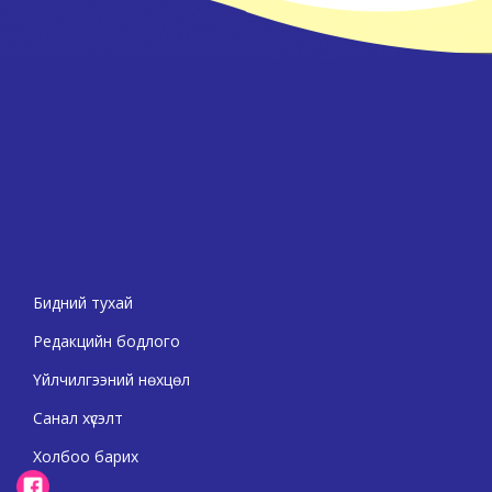
Бидний тухай
Редакцийн бодлого
Үйлчилгээний нөхцөл
Санал хүсэлт
Холбоо барих