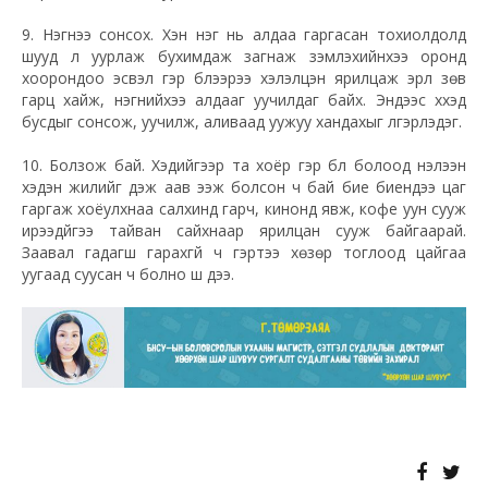
9. Нэгнээ сонсох. Хэн нэг нь алдаа гаргасан тохиолдолд
шууд л уурлаж бухимдаж загнаж зэмлэхийнхээ оронд
хоорондоо эсвэл гэр бүлээрээ хэлэлцэн ярилцаж эрүүл зөв
гарц хайж, нэгнийхээ алдааг уучилдаг байх. Эндээс хүүхэд
бусдыг сонсож, уучилж, аливаад уужуу хандахыг үлгэрлэдэг.
10. Болзож бай. Хэдийгээр та хоёр гэр бүл болоод нэлээн
хэдэн жилийг үдэж аав ээж болсон ч бай бие биендээ цаг
гаргаж хоёулхнаа салхинд гарч, кинонд явж, кофе уун сууж
ирээдүйгээ тайван сайхнаар ярилцан сууж байгаарай.
Заавал гадагш гарахгүй ч гэртээ хөзөр тоглоод цайгаа
уугаад суусан ч болно шүү дээ.