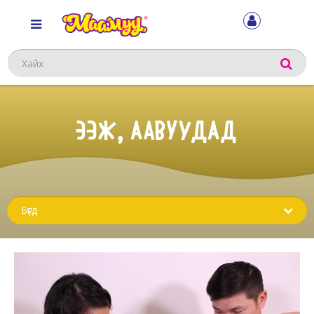
Хайх
ЭЭЖ, ААВУУДАД
Sub
menu