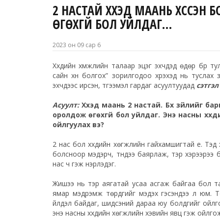
2 НАСТАЙ ХҮҮХЭД МААНЬ ХҮССЭН
ӨГӨХГҮЙ БОЛ УЙЛДАГ…
2023 он 09 сар 6
Хүүхдийн хүмүүжлийн талаар эцэг эхчүүдэд өдөр бүр т
сайн хүн болгох” зорилгодоо хүрэхэд нь туслах з
эхчүүдээс ирсэн, түгээмэл гардаг асуултуудад
сэтгэл
Асуулт:
Хүүхэд маань 2 настай. Бүх зүйлийг б
оролдож өгөхгүй бол уйлдаг. Энэ насны хүүхдий
ойлгуулах вэ?
2 нас бол хүүхдийн хөгжлийн гайхамшигтай үе. Тэд
болсноор мэдэрч, түүндээ баярлаж, тэр хэрээрээ б
нас ч гэж нэрлэдэг.
Жишээ нь тэр аягатай усаа асгаж байгаа бол та
ямар мэдрэмж төрдгийг мэдэх гэсэндээ л юм.
үйлдэл байдаг, шидсэний дараа юу болдгийг ойлго
энэ насны хүүхдийн хөгжлийн хэвийн явц гэж ойлго