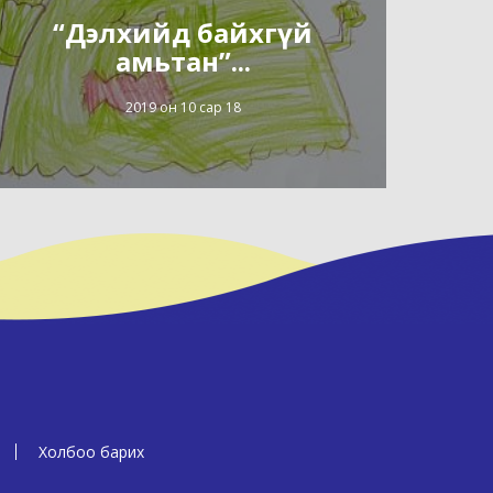
“Дэлхийд байхгүй
амьтан”...
2019 он 10 сар 18
Холбоо барих