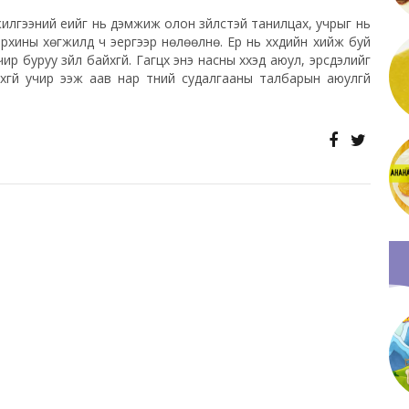
нжилгээний үеийг нь дэмжиж олон зүйлстэй танилцах, учрыг нь
архины хөгжилд ч эергээр нөлөөлнө. Ер нь хүүхдийн хийж буй
р буруу зүйл байхгүй. Гагцхүү энэ насны хүүхэд аюул, эрсдэлийг
гүй учир ээж аав нар түүний судалгааны талбарын аюулгүй