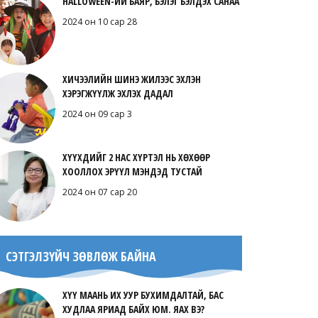
HALLOWEEN-ИЙ БАЯР, БЭЛЭГ БЭЛДЭХ САНАА
2024 он 10 сар 28
ХИЧЭЭЛИЙН ШИНЭ ЖИЛЭЭС ЭХЛЭН
ХЭРЭГЖҮҮЛЖ ЭХЛЭХ ДАДАЛ
2024 он 09 сар 3
ХҮҮХДИЙГ 2 НАС ХҮРТЭЛ НЬ ХӨХӨӨР
ХООЛЛОХ ЭРҮҮЛ МЭНДЭД ТУСТАЙ
2024 он 07 сар 20
СЭТГЭЛЗҮЙЧ ЗӨВЛӨЖ БАЙНА
ХҮҮ МААНЬ ИХ УУР БУХИМДАЛТАЙ, БАС
ХУДЛАА ЯРИАД БАЙХ ЮМ. ЯАХ ВЭ?