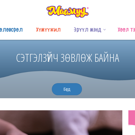
оловсрол
Хүмүүжил
Эрүүл мэнд
Хоол т
СЭТГЭЛЗҮЙЧ ЗӨВЛӨЖ БАЙНА
Бүгд