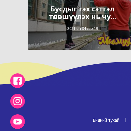
Бусдыг гэх сэтгэл
төлөвшүүлэх нь чу...
2021 он 04 сар 19
Бидний тухай