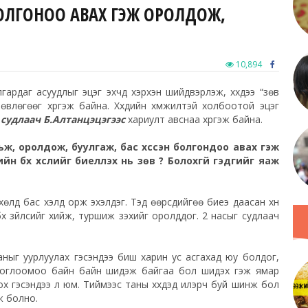
 БОЛГОНОО АВАХ ГЭЖ ОРОЛДОЖ,
10,894
улгардаг асуудлыг эцэг эхчүүд хэрхэн шийдвэрлэж, хүүхдээ “зөв
өвлөгөөг хүргэж байна. Хүүхдийн хүмүүжилтэй холбоотой эцэг
 судлаач Б.Алтанцэцэгээс
хариулт авснаа хүргэж байна.
арьж, оролдож, буулгаж, бас хүссэн болгондоо авах гэж
н бүх хүслийг биелүүлэх нь зөв үү? Болохгүй гэдгийг яаж
 хөлд бас хэлд орж эхэлдэг. Тэд өөрсдийгөө биеэ даасан хүн
үх зүйлсийг хийж, туршиж үзэхийг оролддог. 2 насыг судлаач
ныг уурлуулах гэсэндээ биш харин ус асгахад юу болдог,
 Тоглоомоо байн байн шидэж байгаа бол шидэх гэж ямар
х гэсэндээ л юм. Тиймээс таны хүүхдэд илэрч буй шинж бол
ж болно.