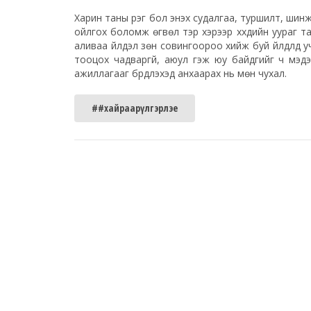
Харин таны үүрэг бол энэхүү судалгаа, туршилт, ши
ойлгох боломж өгвөл тэр хэрээр хүүхдийн уураг т
аливаа үйлдэл зөн совингоороо хийж буй үйлдлүүд учи
тооцох чадваргүй, аюул гэж юу байдгийг ч мэдэх
ажиллагааг бүрдүүлэхэд анхаарах нь мөн чухал.
##хайраарүлгэрлэе