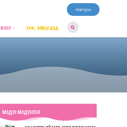
Нэвтрэх
эжээл
Ээж, аавуудад
МЭДЭЭ МЭДЭЭЛЭЛ