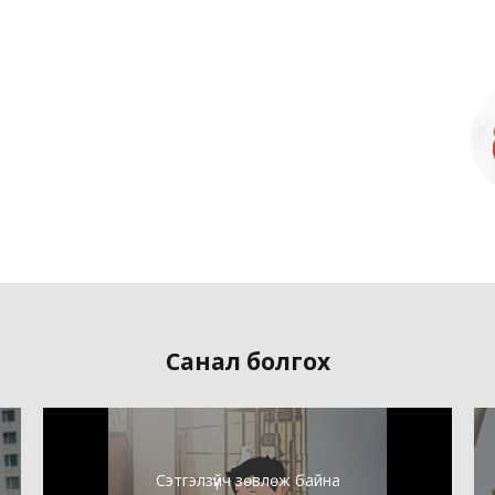
Санал болгох
Сэтгэлзүйч зөвлөж байна