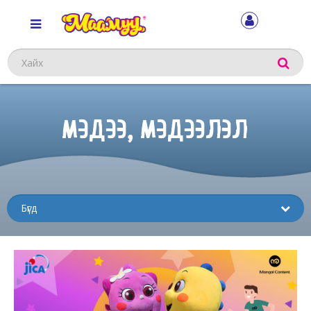
Хайх
МЭДЭЭ, МЭДЭЭЛЭЛ
Sub
menu