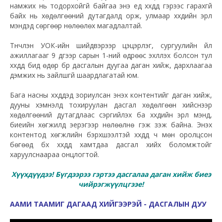
намжих нь тодорхойгүй байгаа энэ үед хүүхдүүд гэрээс гарахгүй
байх нь хөдөлгөөний дутагдалд орж, улмаар хүүхдийн эрүүл
мэндэд сөргөөр нөлөөлөх магадлалтай.
Түүнчлэн УОК-ийн шийдвэрээр цэцэрлэг, сургуулийн үйл
ажиллагааг 9 дүгээр сарын 1-ний өдрөөс эхлүүлэх болсон тул
хүүхдүүд бид өдөр бүр дасгалын дуугаа даган хийж, дархлаагаа
дэмжих нь зайлшгүй шаардлагатай юм.
Бага насны хүүхдүүдэд зориулсан энэхүү контентийг даган хийж,
дууны хэмнэлд тохируулан дасгал хөдөлгөөн хийснээр
хөдөлгөөний дутагдлаас сэргийлэх ба хүүхдийн эрүүл мэнд,
биеийн хөгжилд эерэгээр нөлөөлнө гэж үзэж байна. Энэхүү
контентод хөгжлийн бэрхшээлтэй хүүхдүүд ч мөн оролцсон
бөгөөд бүх хүүхдүүд хамтдаа дасгал хийх боломжтойг
харуулснаараа онцлогтой.
Хүүхдүүдээ! Бүгдээрээ гэртээ дасгалаа даган хийж биеэ
чийрэгжүүлцгээе!
ААМИ ТААМИГ ДАГААД ХИЙГЭЭРЭЙ - ДАСГАЛЫН ДУУ