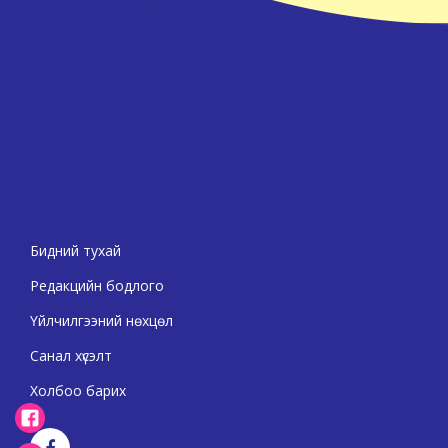
Бидний тухай
Редакцийн бодлого
Үйлчилгээний нөхцөл
Санал хүсэлт
Холбоо барих