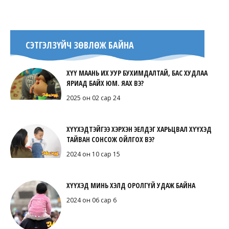
СЭТГЭЛЗҮЙЧ ЗӨВЛӨЖ БАЙНА
ХҮҮ МААНЬ ИХ УУР БУХИМДАЛТАЙ, БАС ХУДЛАА
ЯРИАД БАЙХ ЮМ. ЯАХ ВЭ?
2025 он 02 сар 24
ХҮҮХЭДТЭЙГЭЭ ХЭРХЭН ЭЕЛДЭГ ХАРЬЦВАЛ ХҮҮХЭД
ТАЙВАН СОНСОЖ ОЙЛГОХ ВЭ?
2024 он 10 сар 15
ХҮҮХЭД МИНЬ ХЭЛД ОРОЛГҮЙ УДАЖ БАЙНА
2024 он 06 сар 6