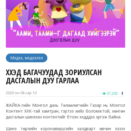
Мэдээ, мэдээлэл
ХҮҮХЭД БАГАЧУУДАД ЗОРИУЛСАН
ДАСГАЛЫН ДУУ ГАРЛАА
2020 он 08 сар 10
37,205
ЖАЙКА-гийн Монгол дахь Төлөөлөгчийн Газар нь Монгол
Контент ХХК-тай хамтран, гэртээ хийх боломжтой, хөнгөн
дасгалын шинэхэн контентийг бүтээн хүүхдүүддээ хүргэж байна.
Шинэ төрлийн коронавирусийн халдварт өвчин хэзээ