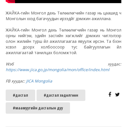
ЖАЙКА-гийн Монгол дахь Төлөөлөгчийн газар нь цаашид ч
Монголын хүүхэд багачуудын ирээдүйг дэмжин ажиллана.
ЖАЙКА-гийн Монгол дахь Төлөөлөгчийн газар нь Монгол
орны нийгэм, эдийн засгийн хөгжлийг дэмжих чиглэлээр
олон жилийн турш үйл ажиллагаагаа явуулж ирсэн. Та бүхэн
хүсвэл доорх холбоосоор тус байгууллагын үйл
ажиллагаатай танилцах боломжтой.
Wэб хуудас:
https://www.jica.go.jp/mongolia/mon/office/index.html
FB хуудас:
JICA Mongolia
#дасгал
#дасгал хөдөлгөөн
#маамуугийн дасгалын дуу