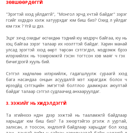
ЗӨВШӨӨРДӨГГҮЙ
"Эрэгтэй хүүхэд уйлдаггүй", "Монгол эрчүүд хүчтэй байдаг" зэрэг
үгсийг хүүхдэдээ хэлж хатуурхдаг юм биш биз? Охид л уйлдаг
юм гэж үү? Үгүй шүү дээ.
Эцэг эхчүүд охидыг өсгөхдөө тэдний юу мэдэрч байгаа, юу нь
хэцүү байгаа зэрэг талаар их нээлттэй байдаг. Харин манай
улсад эрэгтэй хүүхэд өөрт төрсөн сэтгэгдэл, мэдрэмж бүрээ
илэрхийлэх нь тохиромжгүй гэсэн тогтсон хэв маяг ч гэх үү
бичигдээгүй хууль бий.
Сэтгэл хөдлөлөө илэрхийлж, гадагшлуулж сураагүй хүүхэд
бага насандаа онцын асуудалгүй мэт харагдаж болох ч
ирээдүйд сэтгэцийн эмгэгтэй болтлоо даамжрах аюултай
байдаг талаар сэтгэл судлаачид анхааруулдаг.
3. ЭЭЖИЙГ НЬ ХҮНДЭЛДЭГГҮЙ
Та хүүгийнхээ нүдэн дээр ээжтэй нь тааламжгүй байдлаар
харьцдаг юм биш биз? Та эхнэртэйгээ үргэлж л ууртай,
залхсан, үл тоосон, хүндлэлгүй байдлаар харьцдаг бол хүүхэд
тань тантай тийм ч сайхан харилцаатай байж чадахгүй л