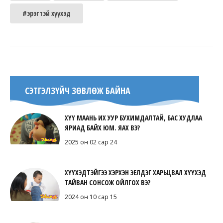
#эрэгтэй хүүхэд
СЭТГЭЛЗҮЙЧ ЗӨВЛӨЖ БАЙНА
ХҮҮ МААНЬ ИХ УУР БУХИМДАЛТАЙ, БАС ХУДЛАА
ЯРИАД БАЙХ ЮМ. ЯАХ ВЭ?
2025 он 02 сар 24
ХҮҮХЭДТЭЙГЭЭ ХЭРХЭН ЭЕЛДЭГ ХАРЬЦВАЛ ХҮҮХЭД
ТАЙВАН СОНСОЖ ОЙЛГОХ ВЭ?
2024 он 10 сар 15