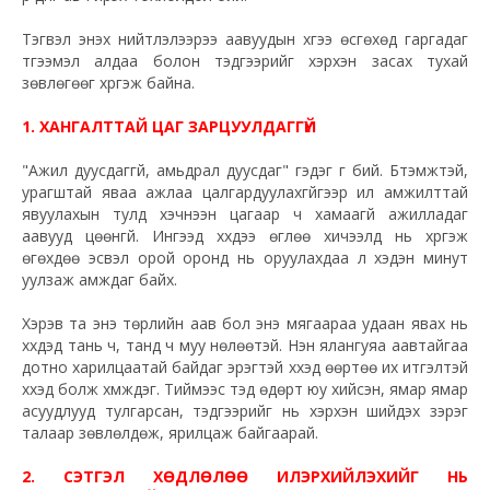
Тэгвэл энэхүү нийтлэлээрээ аавуудын хүүгээ өсгөхөд гаргадаг
түгээмэл алдаа болон тэдгээрийг хэрхэн засах тухай
зөвлөгөөг хүргэж байна.
1. ХАНГАЛТТАЙ ЦАГ ЗАРЦУУЛДАГГҮЙ
"Ажил дуусдаггүй, амьдрал дуусдаг" гэдэг үг бий. Бүтэмжтэй,
урагштай яваа ажлаа цалгардуулахгүйгээр илүү амжилттай
явуулахын тулд хэчнээн цагаар ч хамаагүй ажилладаг
аавууд цөөнгүй. Ингээд хүүхдээ өглөө хичээлд нь хүргэж
өгөхдөө эсвэл орой оронд нь оруулахдаа л хэдэн минут
уулзаж амждаг байх.
Хэрэв та энэ төрлийн аав бол энэ мягаараа удаан явах нь
хүүхдэд тань ч, танд ч муу нөлөөтэй. Нэн ялангуяа аавтайгаа
дотно харилцаатай байдаг эрэгтэй хүүхэд өөртөө их итгэлтэй
хүүхэд болж хүмүүждэг. Тиймээс тэд өдөрт юу хийсэн, ямар ямар
асуудлууд тулгарсан, тэдгээрийг нь хэрхэн шийдэх зэрэг
талаар зөвлөлдөж, ярилцаж байгаарай.
2. СЭТГЭЛ ХӨДЛӨЛӨӨ ИЛЭРХИЙЛЭХИЙГ НЬ