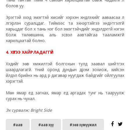
болов уу.
Эрэгтэй хүүхэд эмэгтэй хүмүүсийг хэрхэн хүндлэхийг ааваасаа л
үлгэрлэн суралцдаг. Тиймээс та эхнэртэйгээ хүндэтгэлгүй
харьцдаг бол хүү тань нэг бол эмэгтэйчүүдийг хүндэлдэггүй нэгэн
болж төлөвшинө, аль эсвэл аавтайгаа тааламжгүй
харилцаатай болно.
4. ХҮҮГЭЭ ХАЙРЛАДАГГҮЙ
Хүүхдийг зөв хүмүүжилтэй болгохын тулд заавал шийтгэх
шаардлагагүй. Үүний оронд дундын дүрэм зохиож, хийсэн
үйлдэл бүрийнх нь ард үр дагавар нуугдаж байдгийг ойлгуулах
хэрэгтэй.
Мөн ямар үед загнах, ямар үед аргадах тунг нь тааруулж
сурах нь чухал.
Эх сурвалж: Bright Side
#аав
#аав хүү
#зөв хүмүүжил