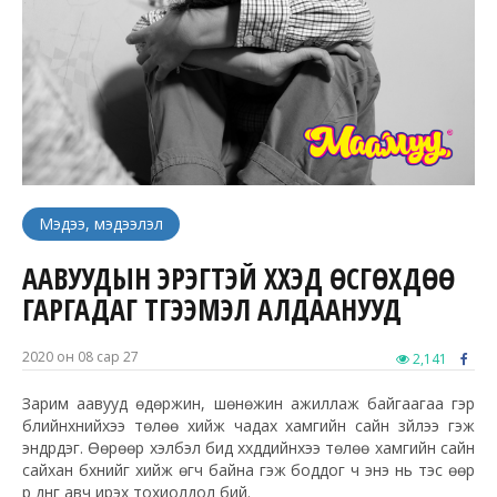
Мэдээ, мэдээлэл
ААВУУДЫН ЭРЭГТЭЙ ХҮҮХЭД ӨСГӨХДӨӨ
ГАРГАДАГ ТҮГЭЭМЭЛ АЛДААНУУД
2020 он 08 сар 27
2,141
Зарим аавууд өдөржин, шөнөжин ажиллаж байгаагаа гэр
бүлийнхнийхээ төлөө хийж чадах хамгийн сайн зүйлээ гэж
эндүүрдэг. Өөрөөр хэлбэл бид хүүхдүүдийнхээ төлөө хамгийн сайн
сайхан бүхнийг хийж өгч байна гэж боддог ч энэ нь тэс өөр
үр дүнг авч ирэх тохиолдол бий.