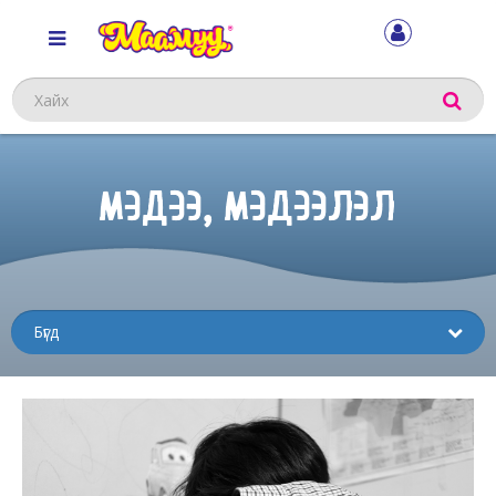
Хайх
МЭДЭЭ, МЭДЭЭЛЭЛ
Sub
menu