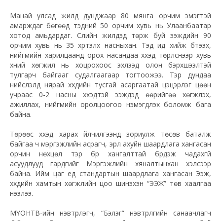
Манай улсад жилд дунджаар 80 мянга орчим эмэгтэй
амарждаг бөгөөд тэдний 50 орчим хувь нь Улаанбаатар
хотод амьдардаг. Сүүлийн жилүүдэд төрж буй ээжүүдийн 90
орчим хувь нь 35 хүртэлх насныхан. Тэд ид хийж бүтээх,
нийгмийн харилцаанд орох насандаа хүүхэд төрүүлснээр хувь
хүний хөгжил нь хоцрохоос эхлээд олон бэрхшээлтэй
тулгарч байгааг судалгаагаар тогтоожээ. Тэр дундаа
нийслэлд нярай хүүхдийн тусгай асаргаатай цэцэрлэг цөөн
учраас 0-2 насны хүүхэдтэй ээжүүдэд өөрийгөө хөгжүүлэх,
ажиллах, нийгмийн оролцоогоо нэмэгдүүлэх боломж бага
байна.
Төрөөс хүүхэд харах үйлчилгээнд зориулж төсөв баталж
байгаа ч мэргэжлийн асрагч, эрүүл ахуйн шаардлага хангасан
орчин нөхцөл тэр бүр хангалттай бүрдэж чадахгүй
асуудлууд гардгийг Мэргэжлийн хяналтынхан хэлсээр
байна. Ийм цаг үед стандартын шаардлага хангасан Ээж,
хүүхдийн хамтын хөгжлийн цоо шинэхэн “ЭЭЖ” төв хаалгаа
нээлээ.
МҮОНТВ-ийн нэвтрүүлэгч, “Бэлэг” нэвтрүүлгийн санаачлагч