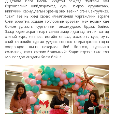
Д.Одзаяа бага насны хүүхэдтэй ээжүүдэд тулгарч буй
бэрхшээлийг шийдвэрлэхэд хувь нэмрээ оруулахаар,
нийгмийн хариуцлагын хүрээнд энэ төвийг үүсгэн байгуулжээ.
“Ээж” төв нь хүүхэд харах үйлчилгээний мэргэжлийн асрагч
бүхий өрөөтэй, хүүхдийн тоглоомын өрөөтэй, мөн номын сан
болон уулзалт, сургалтын танхимуудаас бүрдэж байна.
Ээжүүд хүүхдээ асрагч нарт санаа амар үлдээгээд англи, хятад
хэлний курс, фитнесс иогийн хичээл, жолооны курс, хувь
хүний хөгжлийн сургалтуудаас сонгож хамрагдахаас гадна
хоорондоо шинэ нөхөрлөл бий болгож, туршлага
солилцох, хамт хөгжих боломжийг бүрдүүлснээрээ “ЭЭЖ” төв
Монголдоо анхдагч болж байна.