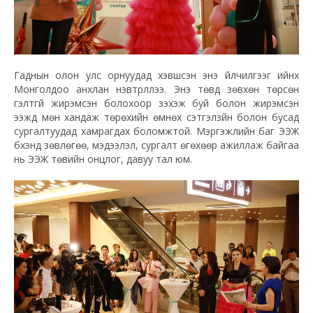
Гаднын олон улс орнуудад хэвшсэн энэ үйлчилгээг ийнхүү
Монголдоо анхлан нэвтрүүллээ. Энэ төвд зөвхөн төрсөн
гэлтгүй жирэмсэн болохоор зэхэж буй болон жирэмсэн
ээжүүд мөн хандаж төрөхийн өмнөх сэтгэлзүйн болон бусад
сургалтуудад хамрагдах боломжтой. Мэргэжлийн баг ЭЭЖ
бүхэнд зөвлөгөө, мэдээлэл, сургалт өгөхөөр ажиллаж байгаа
нь ЭЭЖ төвийн онцлог, давуу тал юм.