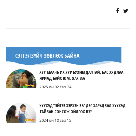
СЭТГЭЛЗҮЙЧ ЗӨВЛӨЖ БАЙНА
ХҮҮ МААНЬ ИХ УУР БУХИМДАЛТАЙ, БАС ХУДЛАА
ЯРИАД БАЙХ ЮМ. ЯАХ ВЭ?
2025 он 02 сар 24
ХҮҮХЭДТЭЙГЭЭ ХЭРХЭН ЭЕЛДЭГ ХАРЬЦВАЛ ХҮҮХЭД
ТАЙВАН СОНСОЖ ОЙЛГОХ ВЭ?
2024 он 10 сар 15