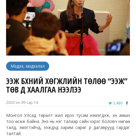
Мэдээ, мэдээлэл
ЭЭЖ БҮХНИЙ ХӨГЖЛИЙН ТӨЛӨӨ “ЭЭЖ”
ТӨВ ҮҮД ХААЛГАА НЭЭЛЭЭ
2020 он 09 сар 14
3,489
Монгол Улсад төрөлт жил ирэх тусам нэмэгдэж, хүн амын
тоо өсөж байна. Энэ нь нэг талаар сайн хэрэг боловч нөгөө
талд, эмэгтэйчүүд, ээжүүдэд зарим сөрөг үр дагаврууд гардаг
талтай.