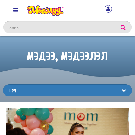
Хайх
МЭДЭЭ, МЭДЭЭЛЭЛ
Sub
menu