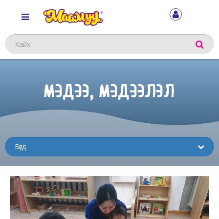
Хайх
МЭДЭЭ, МЭДЭЭЛЭЛ
Sub
menu