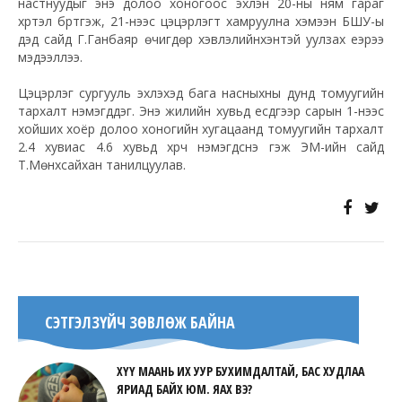
настнуудыг энэ долоо хоногоос эхлэн 20-ны ням гараг
хүртэл бүртгэж, 21-нээс цэцэрлэгт хамруулна хэмээн БШУ-ы
дэд сайд Г.Ганбаяр өчигдөр хэвлэлийнхэнтэй уулзах үеэрээ
мэдээллээ.
Цэцэрлэг сургууль эхлэхэд бага насныхны дунд томуугийн
тархалт нэмэгддэг. Энэ жилийн хувьд есдүгээр сарын 1-нээс
хойших хоёр долоо хоногийн хугацаанд томуугийн тархалт
2.4 хувиас 4.6 хувьд хүрч нэмэгдснэ гэж ЭМ-ийн сайд
Т.Мөнхсайхан танилцуулав.
СЭТГЭЛЗҮЙЧ ЗӨВЛӨЖ БАЙНА
ХҮҮ МААНЬ ИХ УУР БУХИМДАЛТАЙ, БАС ХУДЛАА
ЯРИАД БАЙХ ЮМ. ЯАХ ВЭ?