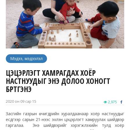
Мэдээ, мэдээлэл
ЦЭЦЭРЛЭГТ ХАМРАГДАХ ХОЁР
НАСТНУУДЫГ ЭНЭ ДОЛОО ХОНОГТ
БҮРТГЭНЭ
2020 он 09 сар 15
2,975
Засгийн газрын өчигдрийн хуралдаанаар хоёр настнуудыг
есдүгээр сарын 21-нээс эхлэн цэцэрлэгт хамруулах шийдвэр
гаргалаа. Энэ шийдвэрийг хэрэгжүүлэхийн тулд хоёр