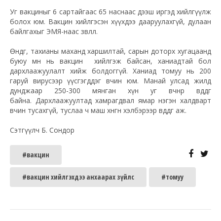
Уг вакциныг 6 сартайгаас 65 наснаас дээш иргэд хийлгүүлж
болох юм. Вакцин хийлгэсэн хүүхдээ дааруулахгүй, дулаан
байлгахыг ЭМЯ-наас зөвлөлөө.
Өндөг, тахианы маханд харшилтай, сарын доторх хугацаанд
буюу өмнө нь вакцин хийлгэж байсан, ханиадтай бол
дархлаажуулалт хийж болдоггүй. Ханиад томуу нь 200
гаруй вирусээр үүсгэгддэг өвчин юм. Манай улсад жилд
дунджаар 250-300 мянган хүн уг өвчнөөр өвддөг
байна. Дархлаажуултад хамрагдвал ямар нэгэн халдварт
өвчин тусахгүй, туслаа ч маш хөнгөн хэлбэрээр өвддөг аж.
Сэтгүүлч Б. Сондор
#вакцин
#вакцин хийлгэхдээ анхаарах зүйлс
#томуу