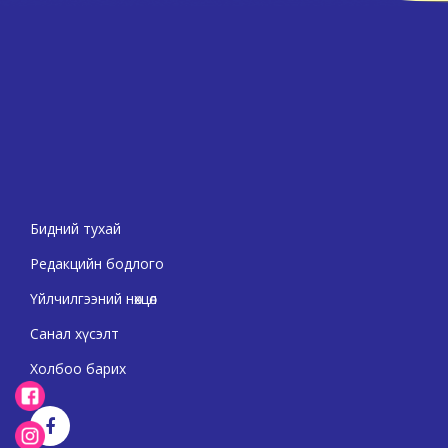
Бидний тухай
Редакцийн бодлого
Үйлчилгээний нөхцөл
Санал хүсэлт
Холбоо барих