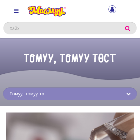
Хайх
ТОМУУ, ТОМУУ ТӨСТ
Sub
menu