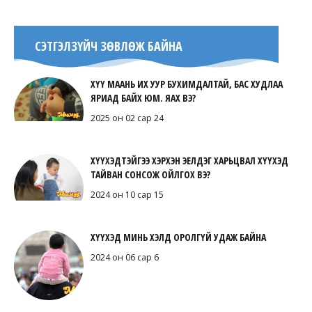
СЭТГЭЛЗҮЙЧ ЗӨВЛӨЖ БАЙНА
ХҮҮ МААНЬ ИХ УУР БУХИМДАЛТАЙ, БАС ХУДЛАА
ЯРИАД БАЙХ ЮМ. ЯАХ ВЭ?
2025 он 02 сар 24
ХҮҮХЭДТЭЙГЭЭ ХЭРХЭН ЭЕЛДЭГ ХАРЬЦВАЛ ХҮҮХЭД
ТАЙВАН СОНСОЖ ОЙЛГОХ ВЭ?
2024 он 10 сар 15
ХҮҮХЭД МИНЬ ХЭЛД ОРОЛГҮЙ УДАЖ БАЙНА
2024 он 06 сар 6