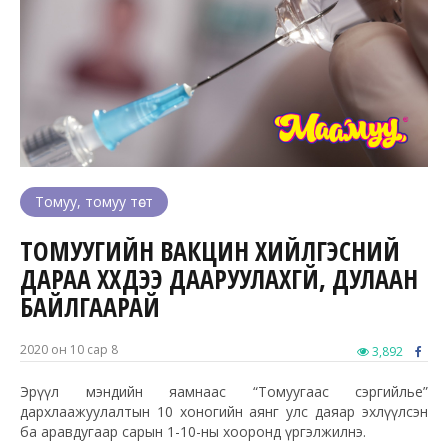
Томуу, томуу төст
ТОМУУГИЙН ВАКЦИН ХИЙЛГЭСНИЙ
ДАРАА ХҮҮХДЭЭ ДААРУУЛАХГҮЙ, ДУЛААН
БАЙЛГААРАЙ
2020 он 10 сар 8
3,892
Эрүүл мэндийн яамнаас “Томуугаас сэргийлье”
дархлаажуулалтын 10 хоногийн аянг улс даяар эхлүүлсэн
ба аравдугаар сарын 1-10-ны хооронд үргэлжилнэ.