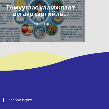
Томуугаас уламжлалт
аргаар сэргийль...
2019 он 10 сар 13
Холбоо барих