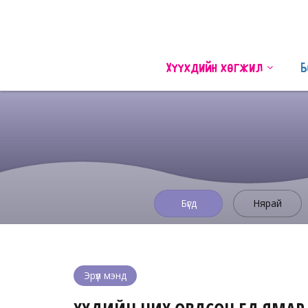
Хүүхдийн хөгжил
Б
Бүгд
Нярай
Эрүүл мэнд