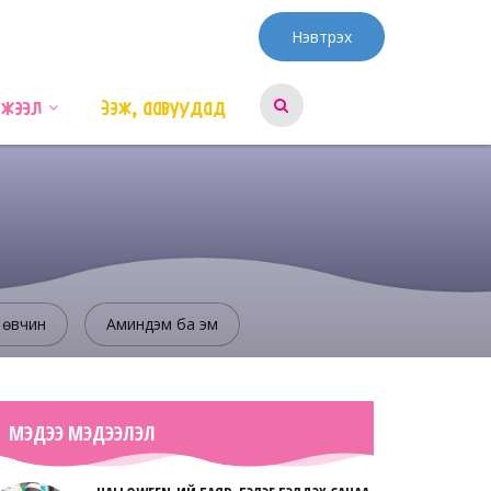
Нэвтрэх
эжээл
Ээж, аавуудад
 өвчин
Аминдэм ба эм
МЭДЭЭ МЭДЭЭЛЭЛ