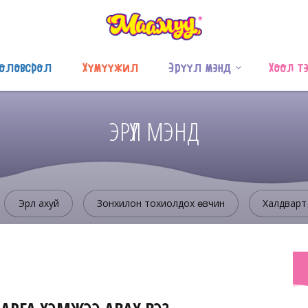
оловсрол
Хүмүүжил
Эрүүл мэнд
Хоол т
ЭРҮҮЛ МЭНД
Эрүүл ахуй
Зонхилон тохиолдох өвчин
Халдварт