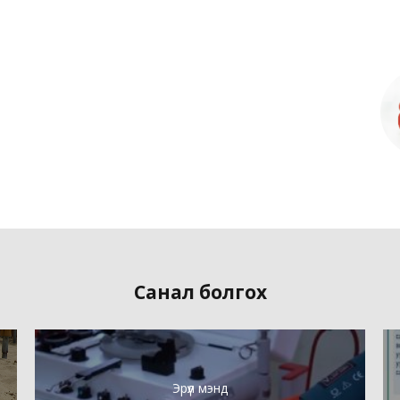
Санал болгох
Эрүүл мэнд