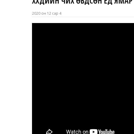
ХҮҮХДИЙН ЧИХ ӨВДСӨН ҮЕД ЯМАР
2020 он 12 сар 4