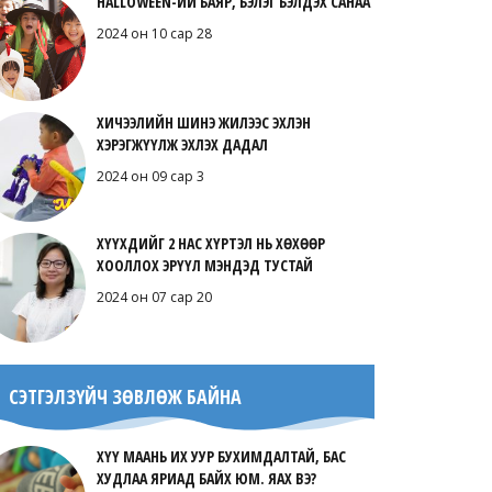
HALLOWEEN-ИЙ БАЯР, БЭЛЭГ БЭЛДЭХ САНАА
2024 он 10 сар 28
ХИЧЭЭЛИЙН ШИНЭ ЖИЛЭЭС ЭХЛЭН
ХЭРЭГЖҮҮЛЖ ЭХЛЭХ ДАДАЛ
2024 он 09 сар 3
ХҮҮХДИЙГ 2 НАС ХҮРТЭЛ НЬ ХӨХӨӨР
ХООЛЛОХ ЭРҮҮЛ МЭНДЭД ТУСТАЙ
2024 он 07 сар 20
СЭТГЭЛЗҮЙЧ ЗӨВЛӨЖ БАЙНА
ХҮҮ МААНЬ ИХ УУР БУХИМДАЛТАЙ, БАС
ХУДЛАА ЯРИАД БАЙХ ЮМ. ЯАХ ВЭ?