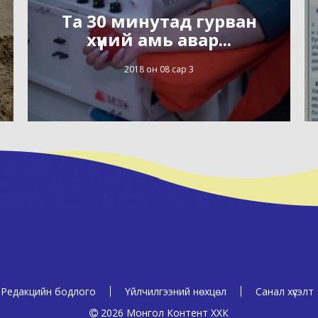
Та 30 минутад гурван
хүний амь авар...
2018 он 08 сар 3
Редакцийн бодлого
Үйлчилгээний нөхцөл
Санал хүсэлт
2026 Монгол Контент ХХК