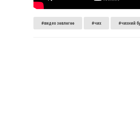
#видео зөвлөгөө
#чих
#чихний б