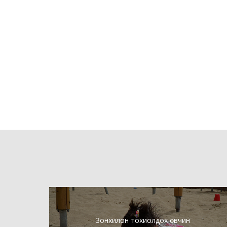
Зонхилон тохиолдох өвчин