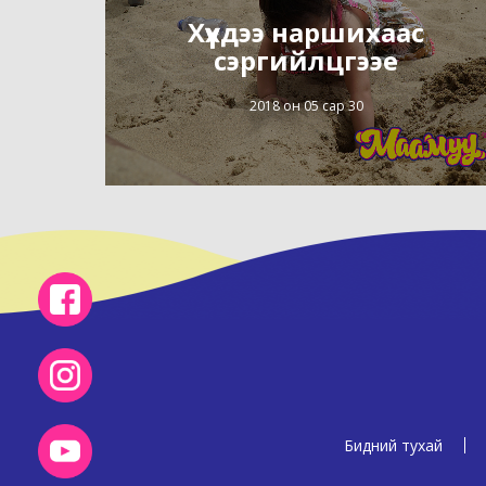
Хүүхдээ наршихаас
сэргийлцгээе
2018 он 05 сар 30
Бидний тухай