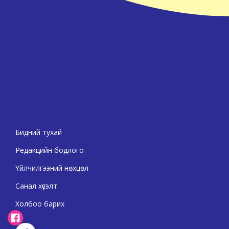
Бидний тухай
Редакцийн бодлого
Үйлчилгээний нөхцөл
Санал хүсэлт
Холбоо барих