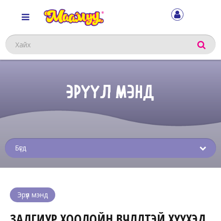
Хайх
ЭРҮҮЛ МЭНД
Sub
menu
Эрүүл мэнд
ЗАЛГИУР ХООЛОЙН ӨВЧЛӨЛТЭЙ ХҮҮХЭД