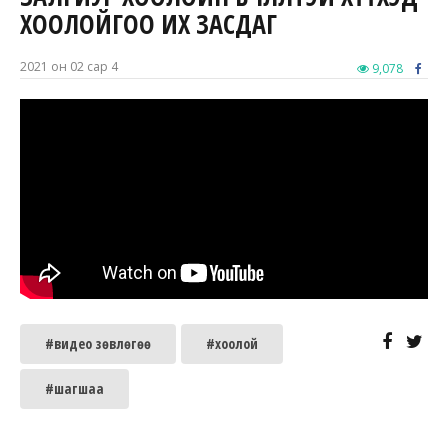
ХООЛОЙГОО ИХ ЗАСДАГ
2021 он 02 сар 4
9,078
#видео зөвлөгөө
#хоолой
#шагшаа