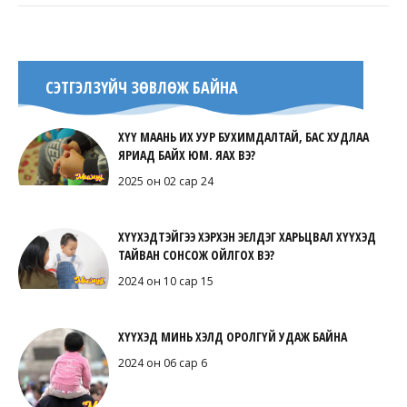
СЭТГЭЛЗҮЙЧ ЗӨВЛӨЖ БАЙНА
ХҮҮ МААНЬ ИХ УУР БУХИМДАЛТАЙ, БАС ХУДЛАА
ЯРИАД БАЙХ ЮМ. ЯАХ ВЭ?
2025 он 02 сар 24
ХҮҮХЭДТЭЙГЭЭ ХЭРХЭН ЭЕЛДЭГ ХАРЬЦВАЛ ХҮҮХЭД
ТАЙВАН СОНСОЖ ОЙЛГОХ ВЭ?
2024 он 10 сар 15
ХҮҮХЭД МИНЬ ХЭЛД ОРОЛГҮЙ УДАЖ БАЙНА
2024 он 06 сар 6