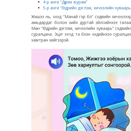
4-р анги “Дүрэм журам”
5-р анги “Өдрийн дэглэм, хичээлийн хуваарь
Жишээ нь, хүүхэд “Манай гэр бүл” сэдвийн хичээл
амьдардаг болон хийх дуртай зүйлсийнхээ тала
Мөн “Өдрийн дэглэм, хичээлийн хуваарь” сэдвийн х
суралцана. Эцэг эхчүүд та бүхэн хүүхдийнхээ сура
хамтран хийгээрэй.