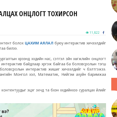
УРАЛЦАХ ОНЦЛОГТ ТОХИРСОН
11,822
 контент болох
ЦАХИМ АЯЛАЛ
буюу интерактив хичээлүүдийг
аа билээ.
алтын хүрээнд хүүхдийн нас, сэтгэл зүйн хөгжлийн онцлогт
, интерактив байдлаар хүргэж байгаа ба боловсролын тэгш
т боловсролын интерактив жишиг хичээлүүдийг ч бэлтгэжээ.
 ангийн Монгол хэл, Математик, Нийгэм ахуйн баримжаа
тентуудыг эцэг эхчүүд та бүхэн хүүхдийнхээ суралцах үйлийг