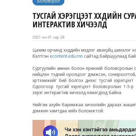
Боловсрол
ТУСГАЙ ХЭРЭГЦЭЭТ ХҮҮХДИЙН С
ИНТЕРАКТИВ ХИЧЭЭЛҮҮД
2021 он 01 сар 28
Цахим орчинд хүүхдүүдийн мэдлэг авахуйц шинэлэг
бэлтгэн
econtent.edu.mn
сайтад байршуулаад байг
Сургуулийн өмнөх болон ерөнхий боловсролын сург
нийцүүлэн тэдний оролцоог дэмжсэн, сонирхолтой
хүртээмжийг бий болгох үүднээс тусгай хэрэгцээ
Одоогоор тусгай хэрэгцээт боловсролын 1-5-р
зэрэг интерактив хичээлүүд нэмэгдээд байна.
Нийгэм ахуйн баримжаа хичээлийн дараах жишиг кон
дэмжин хамтдаа хийх боломжтой.