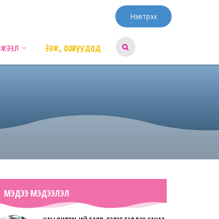
Нэвтрэх
эжээл
Ээж, аавуудад
МЭДЭЭ МЭДЭЭЛЭЛ