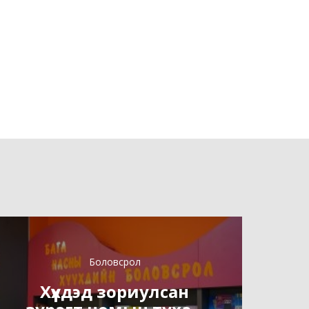
Боловсрол
Хүүхдэд зориулсан