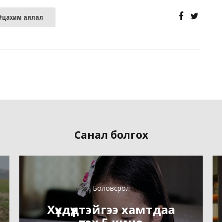
#цахим аялал
Санал болгох
Боловсрол
Хүүхдүүдтэйгээ хамтдаа