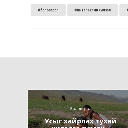
#боловсрол
#интерактив хичээл
Боловсрол
Усыг хайрлах тухай