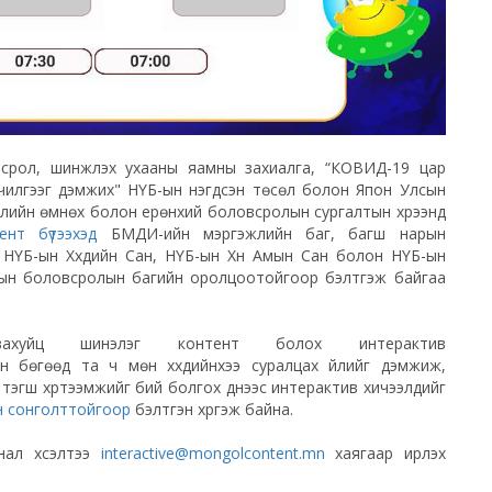
срол, шинжлэх ухааны яамны захиалга, “КОВИД-19 цар
лчилгээг дэмжих" НҮБ-ын нэгдсэн төсөл болон Япон Улсын
уулийн өмнөх болон ерөнхий боловсролын сургалтын хүрээнд
нт бүтээхэд
БМДИ-ийн мэргэжлийн баг, багш нарын
НҮБ-ын Хүүхдийн Сан, НҮБ-ын Хүн Амын Сан болон НҮБ-ын
гын боловсролын багийн оролцоотойгоор бэлтгэж байгаа
авахуйц шинэлэг контент болох интерактив
 бөгөөд та ч мөн хүүхдийнхээ суралцах үйлийг дэмжиж,
эгш хүртээмжийг бий болгох үүднээс интерактив хичээлүүдийг
йн сонголттойгоор
бэлтгэн хүргэж байна.
нал хүсэлтээ
interactive@mongolcontent.mn
хаягаар ирүүлэх