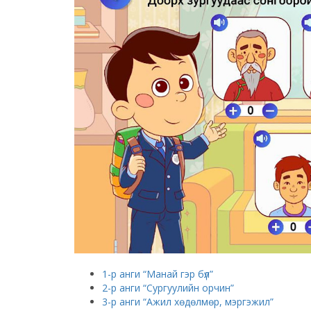
1-р анги “Манай гэр бүл”
2-р анги “Сургуулийн орчин”
3-р анги “Ажил хөдөлмөр, мэргэжил”