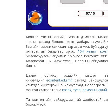
Монгол Улсын Засгийн газрын дэмжлэг, Болов
тахлын хүрээнд боловсролын салбарын суурь үй
Засгийн газрын санхүүжилтээр хэрэгжиж буй сург
интерактив байдлаар хүргэх
104 жишиг конте
боловсруулсан агуулгыг "Монгол Контент" ХХК 
Боловсрол, Шинжлэх Ухаан, Соёлын Байгуулла
билээ.
Цахим орчинд хүүхдүүдийн мэдлэг 
хичээлүүдийг
econtent.edu.mn
сайтад байршуулсан
хамтдаа хийгээрэй. Сонирхуулахад, боловсролын т
монгол хэлнээс гадна
казах, тува, дохионы хэли
Та контентийн сайжруулалттай холбоотой са
боломжтой.