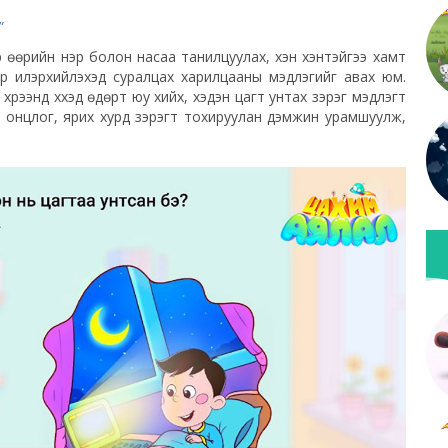
”
ээр өөрийн нэр болон насаа танилцуулах, хэн хэнтэйгээ хамт
ар илэрхийлэхэд суралцах харилцааны мэдлэгийг авах юм.
үрээнд хүүхэд өдөрт юу хийх, хэдэн цагт унтах зэрэг мэдлэгт
лцах онцлог, ярих хурд зэрэгт тохируулан дэмжин урамшуулж,