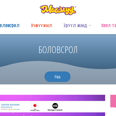
оловсрол
Хүмүүжил
Эрүүл мэнд
Хоол т
БОЛОВСРОЛ
Бүгд