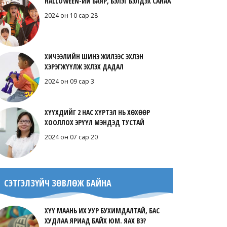
HALLOWEEN-ИЙ БАЯР, БЭЛЭГ БЭЛДЭХ САНАА
2024 он 10 сар 28
ХИЧЭЭЛИЙН ШИНЭ ЖИЛЭЭС ЭХЛЭН
ХЭРЭГЖҮҮЛЖ ЭХЛЭХ ДАДАЛ
2024 он 09 сар 3
ХҮҮХДИЙГ 2 НАС ХҮРТЭЛ НЬ ХӨХӨӨР
ХООЛЛОХ ЭРҮҮЛ МЭНДЭД ТУСТАЙ
2024 он 07 сар 20
СЭТГЭЛЗҮЙЧ ЗӨВЛӨЖ БАЙНА
ХҮҮ МААНЬ ИХ УУР БУХИМДАЛТАЙ, БАС
ХУДЛАА ЯРИАД БАЙХ ЮМ. ЯАХ ВЭ?