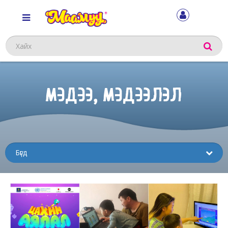
Хайх
МЭДЭЭ, МЭДЭЭЛЭЛ
Sub
menu