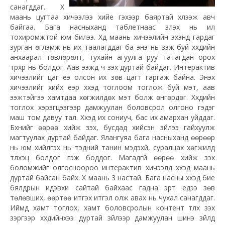
санагддаг. Хүү
маань цугтаа хичээлээ хийе гэхээр баяртай хүлээж авч
байгаа. Бага насныханд таблетнаас үзүүлэх нь илүү
тохиромжтой юм билээ. Хүүд маань хичээлийн эхэнд гардаг
зурган өгүүлэмж нь их таалагддаг ба энэ нь үзэж буй хүүхдийн
анхаарал төвлөрөлт, тухайн агуулга руу татагдан орох
түрхүүр нь болдог. Аав ээжүүд ч үзэх дуртай байдаг. Интерактив
хичээлийг цаг үеэ олсон их зөв цагт гаргаж байна. Энэхүү
хичээлийг хийх үеэр хүүхэд тоглоом тоглож буй мэт, аав
ээжтэйгээ хамтдаа хөгжилдөх мэт болж өнгөрдөг. Хүүхдийн
тоглох хэрэгцээгээр дамжуулан боловсрол олгоно гэдэг
маш том давуу тал. Хүүхэд их сониуч, бас их амархан уйддаг.
Бүхнийг өөрөө хийж үзэх, бусдад хийсэн зүйлээ гайхуулж
магтуулах дуртай байдаг. Ялангуяа бага насныханд өөрөөр
нь юм хийлгэх нь тэдний танин мэдэхүй, суралцах хөгжилд
түлхэц болдог гэж боддог. Магадгүй өөрөө хийж үзэх
боломжийг олгосноороо интерактив хичээлд хүүхэд маань
дуртай байсан байх. Хүү маань 3 настай. Бага насны хүүхэд бие
бялдрын идэвхи сайтай байхаас гадна эрт үедээ зөв
төлөвших, өөртөө итгэх итгэл олж авах нь чухал санагддаг.
Иймд хамт тоглох, хамт боловсролын контент түлхүү үзэх
зэргээр хүүхдийнхээ дуртай зүйлээр дамжуулан шинэ зүйлд