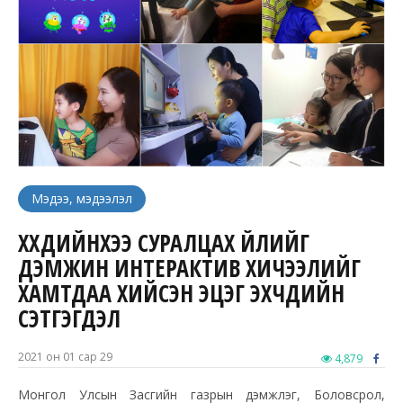
Мэдээ, мэдээлэл
ХҮҮХДИЙНХЭЭ СУРАЛЦАХ ҮЙЛИЙГ
ДЭМЖИН ИНТЕРАКТИВ ХИЧЭЭЛИЙГ
ХАМТДАА ХИЙСЭН ЭЦЭГ ЭХЧҮҮДИЙН
СЭТГЭГДЭЛ
2021 он 01 сар 29
4,879
Монгол Улсын Засгийн газрын дэмжлэг, Боловсрол,