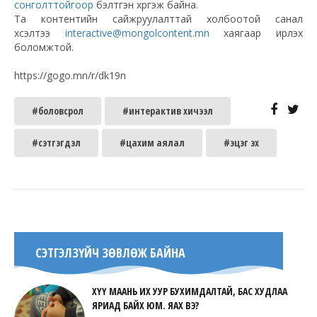
сонголттойгоор
бэлтгэн хүргэж байна.
Та контентийн сайжруулалттай холбоотой санал
хүсэлтээ
interactive@mongolcontent.mn
хаягаар ирүүлэх
боломжтой.
https://gogo.mn/r/dk19n
#боловсрол
#интерактив хичээл
#сэтгэгдэл
#цахим аялал
#эцэг эх
СЭТГЭЛЗҮЙЧ ЗӨВЛӨЖ БАЙНА
ХҮҮ МААНЬ ИХ УУР БУХИМДАЛТАЙ, БАС ХУДЛАА
ЯРИАД БАЙХ ЮМ. ЯАХ ВЭ?