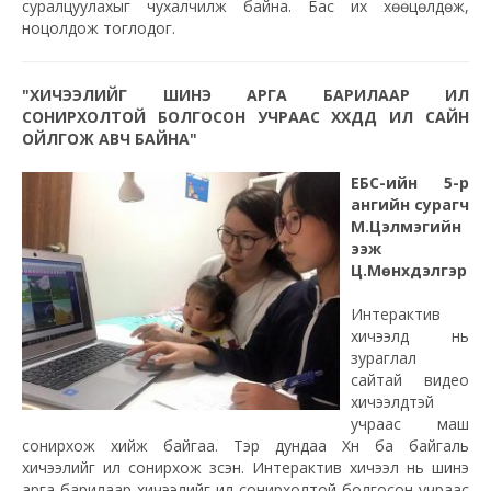
суралцуулахыг чухалчилж байна. Бас их хөөцөлдөж,
ноцолдож тоглодог.
"ХИЧЭЭЛИЙГ ШИНЭ АРГА БАРИЛААР ИЛҮҮ
СОНИРХОЛТОЙ БОЛГОСОН УЧРААС ХҮҮХДҮҮД ИЛҮҮ САЙН
ОЙЛГОЖ АВЧ БАЙНА"
ЕБС-ийн 5
-р
ангийн сурагч
М.Цэлмэгийн
ээж
Ц.Мөнхдэлгэр
Интерактив
хичээлүүд нь
зураглал
сайтай видео
хичээлүүдтэй
учраас маш
сонирхож хийж байгаа. Тэр дундаа Хүн ба байгаль
хичээлийг илүү сонирхож үзсэн. Интерактив хичээл нь шинэ
арга барилаар хичээлийг илүү сонирхолтой болгосон учраас