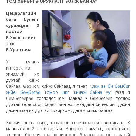
ТОМ ХӨРӨНГӨ ОРУУЛАЛТ БОЛЖ БАЙНА”
Цэцэрлэгийн
бага бүлэгт
суралцдаг 2
настай
Б.Хүслэнгийн
ээж
Б.Уранзаяа:
Хүү маань
интерактив
хичээлийг их
дуртай хийж
байгаа. Өөр юм хийж байгаад л гэнэт “
Ээж ээ би бөмбөг
хийе, бөмбөгөө Томоо шиг шидэж байна уу
” гээд л
бөмбөгөөрөө тоглодог юм. Манай хүү бөмбөгөөр тоглох
дуртай болохоор хөдөлгөөн эрүүл мэндийн хичээлийг дахин
дахин үзээд их дуртай сонирхож, дагаж хийж байгаа.
Бүх хичээл нь хүүхдэд тохирсон сонирхолтой санагдсан. Хүү
маань одоо 2 нас 6 сартай. Өнгөрсөн намар цэцэрлэгт явж
эхэлсэн боловч хөл хорионоос болоод гэрээс гарахгүй