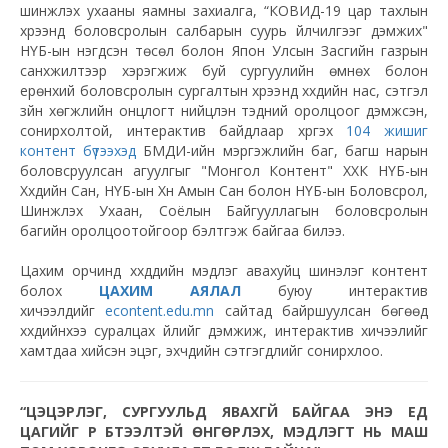
шинжлэх ухааны яамны захиалга, “КОВИД-19 цар тахлын
хүрээнд боловсролын салбарын суурь үйлчилгээг дэмжих"
НҮБ-ын нэгдсэн төсөл болон Япон Улсын Засгийн газрын
санхүүжилтээр хэрэгжиж буй сургуулийн өмнөх болон
ерөнхий боловсролын сургалтын хүрээнд хүүхдийн нас, сэтгэл
зүйн хөгжлийн онцлогт нийцүүлэн тэдний оролцоог дэмжсэн,
сонирхолтой, интерактив байдлаар хүргэх
104 жишиг
контент бүтээхэд
БМДИ-ийн мэргэжлийн баг, багш нарын
боловсруулсан агуулгыг "Монгол Контент" ХХК НҮБ-ын
Хүүхдийн Сан, НҮБ-ын Хүн Амын Сан болон НҮБ-ын Боловсрол,
Шинжлэх Ухаан, Соёлын Байгууллагын боловсролын
багийн оролцоотойгоор бэлтгэж байгаа билээ.
Цахим орчинд хүүхдүүдийн мэдлэг авахуйц шинэлэг контент
болох
ЦАХИМ АЯЛАЛ
буюу интерактив
хичээлүүдийг
econtent.edu.mn
сайтад байршуулсан бөгөөд
хүүхдийнхээ суралцах үйлийг дэмжиж, интерактив хичээлийг
хамтдаа хийсэн эцэг, эхчүүдийн сэтгэгдлийг сонирхлоо.
“ЦЭЦЭРЛЭГ, СУРГУУЛЬД ЯВАХГҮЙ БАЙГАА ЭНЭ ҮЕД
ЦАГИЙГ ҮР БҮТЭЭЛТЭЙ ӨНГӨРҮҮЛЭХ, МЭДЛЭГТ НЬ МАШ