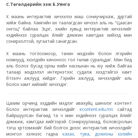
С.Төгөлдөрийн ээж Б.Уянга
Хүү маань интерактив хичээлээ маш сониучирхаж, дуртай
хийж байна. Хамгийн их таалагдсан хичээл аль нь “Цаасан
онгоц” байлаа. Эцэг, эхийн хувьд интерактив хичээлийг
хүүхдийнхээ суралцах үйлийг дэмжин хамтдаа хийхэд мөн
сонирхолтой, зугаатай санагдсан.
Хүү маань тоглоомоор, танин мэдэхүйн болон үлгэрийн
номнууд, хүүхэлдэйн киноноос гол төлөв суралцдаг. Мөн бид
аль болох бусад орны үеийн насныхан нь юу хийж байгаа
талаар мэдээлэл интернэтээс судалж хүүхэдтэйгээ хамт
бүтээлч ажлууд хийдэг. Гэрийн ажлууд, хичээлүүдийг аль
болох хамт хийхийг хичээдэг.
Цахим орчинд хүүхдүүдийн мэдлэг авахуйц шинэлэг контент
болох интерактив хичээлүүдийг
econtent.edu.mn
сайтад
байршуулсан бөгөөд та ч мөн хүүхдийнхээ суралцах үйлийг
дэмжиж, хамтдаа хийгээрэй. Сонирхуулахад, боловсролын
тэгш хүртээмжийг бий болгох үүднээс интерактив хичээлүүдийг
монгол хэлнээс гадна
казах, тува, дохионы хэлийн