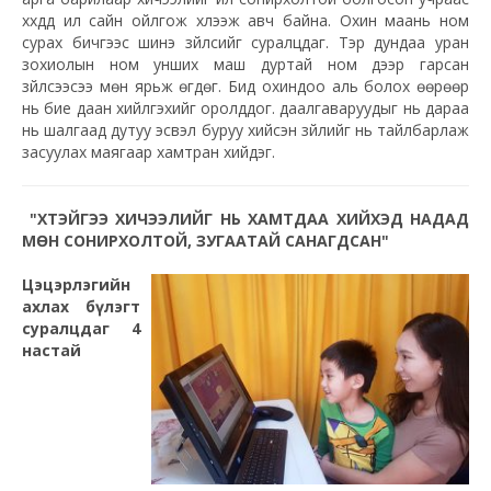
хүүхдүүд илүү сайн ойлгож хүлээж авч байна. Охин маань ном
сурах бичгээс шинэ зүйлсийг суралцдаг. Тэр дундаа уран
зохиолын ном унших маш дуртай ном дээр гарсан
зүйлсээсээ мөн ярьж өгдөг. Бид охиндоо аль болох өөрөөр
нь бие даан хийлгэхийг оролддог. даалгаваруудыг нь дараа
нь шалгаад дутуу эсвэл буруу хийсэн зүйлийг нь тайлбарлаж
засуулах маягаар хамтран хийдэг.
"ХҮҮТЭЙГЭЭ ХИЧЭЭЛИЙГ НЬ ХАМТДАА ХИЙХЭД НАДАД
МӨН СОНИРХОЛТОЙ, ЗУГААТАЙ САНАГДСАН"
Цэцэрлэгийн
ахлах бүлэгт
суралцдаг 4
настай