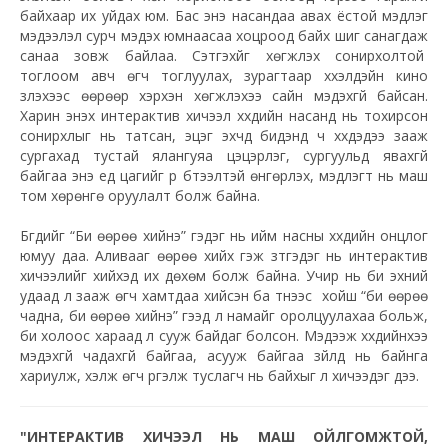
байхаар их уйдах юм. Бас энэ насандаа авах ёстой мэдлэг
мэдээлэл сурч мэдэх юмнаасаа хоцроод байх шиг санагдаж
санаа зовж байлаа. Сэтгэхүйг хөгжүүлэх сонирхолтой
тоглоом авч өгч тоглуулах, зурагтаар хүүхэлдэйн кино
үзүүлэхээс өөрөөр хэрхэн хөгжүүлэхээ сайн мэдэхгүй байсан.
Харин энэхүү интерактив хичээл хүүхдийн насанд нь тохирсон
сонирхлыг нь татсан, эцэг эхчүүд бидэнд ч хүүхдэдээ зааж
сургахад тустай ялангуяа цэцэрлэг, сургуульд явахгүй
байгаа энэ үед цагийг үр бүтээлтэй өнгөрүүлэх, мэдлэгт нь маш
том хөрөнгө оруулалт болж байна.
Бүгдийг “Би өөрөө хийнэ” гэдэг нь ийм насны хүүхдийн онцлог
юмуу даа. Аливааг өөрөө хийх гэж зүтгэдэг нь интерактив
хичээлийг хийхэд их дөхөм болж байна. Учир нь би эхний
удаад л зааж өгч хамтдаа хийсэн ба түүнээс хойш “би өөрөө
чадна, би өөрөө хийнэ” гээд л намайг оролцуулахаа больж,
би холоос хараад л сууж байдаг болсон. Мэдээж хүүхдийнхээ
мэдэхгүй чадахгүй байгаа, асууж байгаа зүйлд нь байнга
хариулж, хэлж өгч үргэлж туслагч нь байхыг л хичээдэг дээ.
"ИНТЕРАКТИВ ХИЧЭЭЛ НЬ МАШ ОЙЛГОМЖТОЙ,