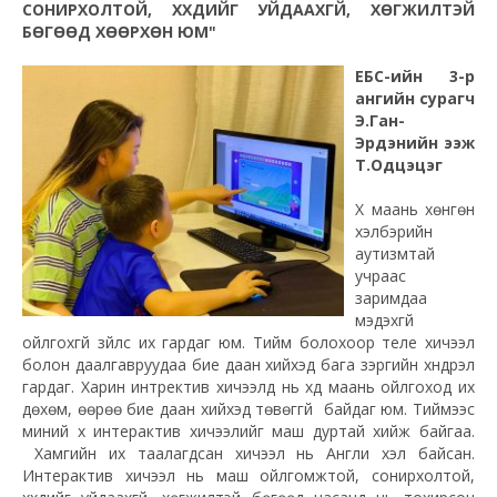
СОНИРХОЛТОЙ, ХҮҮХДИЙГ УЙДААХГҮЙ, ХӨГЖИЛТЭЙ
БӨГӨӨД ХӨӨРХӨН ЮМ"
ЕБС-ийн 3-р
ангийн сурагч
Э.Ган-
Эрдэнийн ээж
Т.Одцэцэг
Хүү маань хөнгөн
хэлбэрийн
аутизмтай
учраас
заримдаа
мэдэхгүй
ойлгохгүй зүйлс их гардаг юм. Тийм болохоор теле хичээл
болон даалгавруудаа бие даан хийхэд бага зэргийн хүндрэл
гардаг. Харин интректив хичээлүүд нь хүүд маань ойлгоход их
дөхөм, өөрөө бие даан хийхэд төвөггүй байдаг юм. Тиймээс
миний хүү интерактив хичээлийг маш дуртай хийж байгаа.
Хамгийн их таалагдсан хичээл нь Англи хэл байсан.
Интерактив хичээл нь маш ойлгомжтой, сонирхолтой,