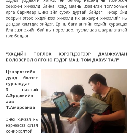
хүүхдийг уйдаахгүй, хөгжилтэй бөгөөд насанд нь тохирсон
хөөрхөн хичээлүүд байна. Хүүхэд маань ихэвчлэн тоглоомын
арга барилаар шинэ зүйл сурах дуртай байдаг. Нөхөр бид
хоёрын зүгээс хүүхдийнхээ хичээлд их анхаарч хичээлийг нь
дандаа хамтдаа хийдэг. Ер нь бага ангийн хүүхдийн суралцах
үйлд эцэг эхийн байнгын оролцоо, туслалцаа шаардлагатай
гэж боддог.
"ХҮҮХДИЙН ТОГЛОХ ХЭРЭГЦЭЭГЭЭР ДАМЖУУЛАН
БОЛОВСРОЛ ОЛГОНО ГЭДЭГ МАШ ТОМ ДАВУУ ТАЛ"
Цэцэрлэгийн
дунд бүлэгт
суралцдаг
3 настай
А.Эрдэмийн
аав
Т.Амарсанаа
Энэхүү хичээл нь
нэрнээсээ хүртэл
сонирхолтой