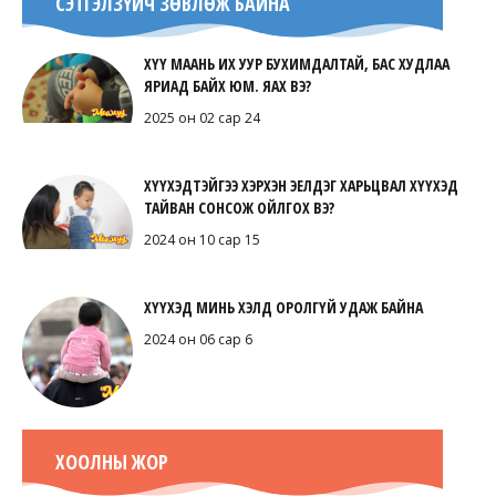
СЭТГЭЛЗҮЙЧ ЗӨВЛӨЖ БАЙНА
ХҮҮ МААНЬ ИХ УУР БУХИМДАЛТАЙ, БАС ХУДЛАА
ЯРИАД БАЙХ ЮМ. ЯАХ ВЭ?
2025 он 02 сар 24
ХҮҮХЭДТЭЙГЭЭ ХЭРХЭН ЭЕЛДЭГ ХАРЬЦВАЛ ХҮҮХЭД
ТАЙВАН СОНСОЖ ОЙЛГОХ ВЭ?
2024 он 10 сар 15
ХҮҮХЭД МИНЬ ХЭЛД ОРОЛГҮЙ УДАЖ БАЙНА
2024 он 06 сар 6
ХООЛНЫ ЖОР