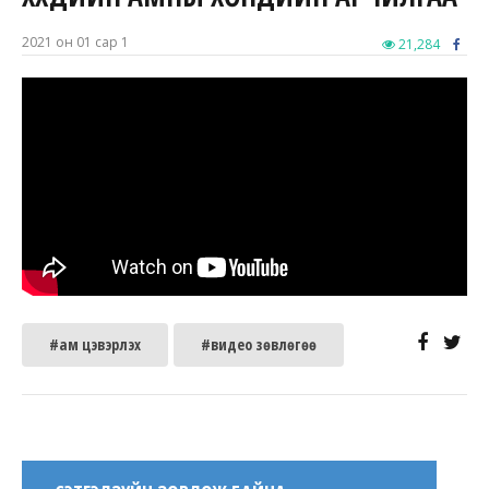
2021 он 01 сар 1
21,284
#ам цэвэрлэх
#видео зөвлөгөө