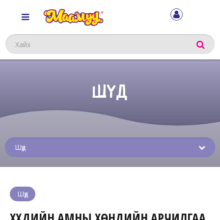
Хайх
ШҮД
Sub
menu
Шүд
ХҮҮХДИЙН АМНЫ ХӨНДИЙН АРЧИЛГАА