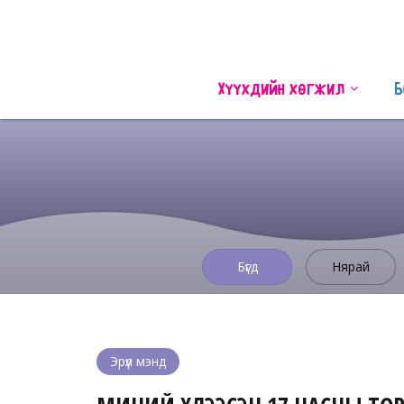
Хүүхдийн хөгжил
Б
Бүгд
Нярай
Эрүүл мэнд