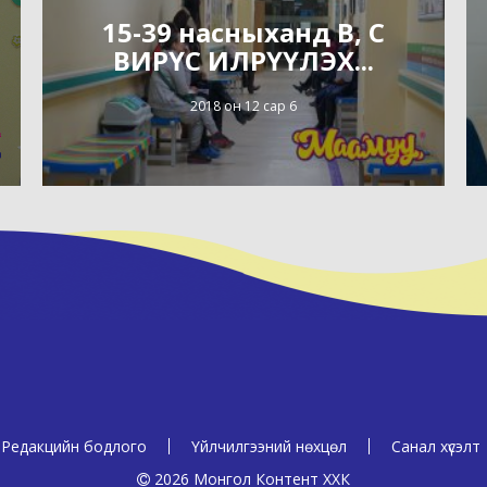
15-39 насныханд В, С
ВИРҮС ИЛРҮҮЛЭХ...
2018 он 12 сар 6
Редакцийн бодлого
Үйлчилгээний нөхцөл
Санал хүсэлт
2026 Монгол Контент ХХК