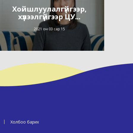
Хойшлуулалгүйгээр,
хүлээлгүйгээр ЦУ...
2021 он 03 сар 15
Холбоо барих