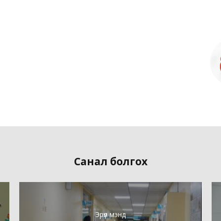
Санал болгох
Эрүүл мэнд