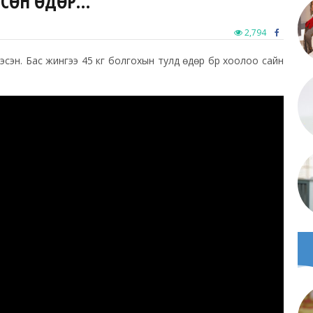
РСӨН ӨДӨР…
2,794
ээсэн. Бас жингээ 45 кг болгохын тулд өдөр бүр хоолоо сайн