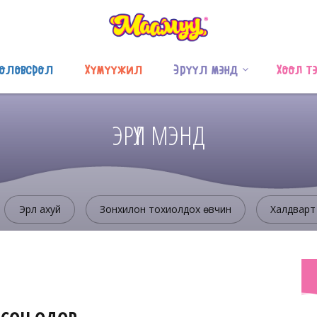
оловсрол
Хүмүүжил
Эрүүл мэнд
Хоол т
ЭРҮҮЛ МЭНД
Эрүүл ахуй
Зонхилон тохиолдох өвчин
Халдварт