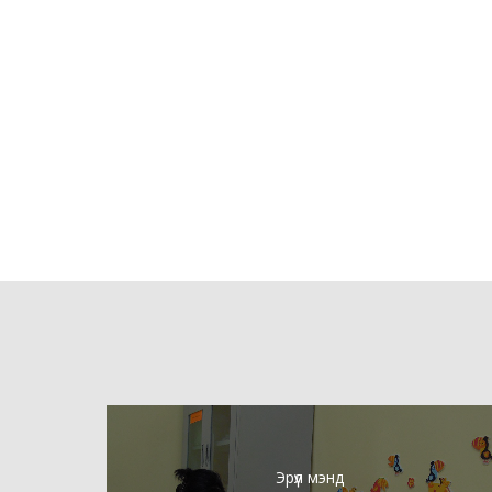
Эрүүл мэнд