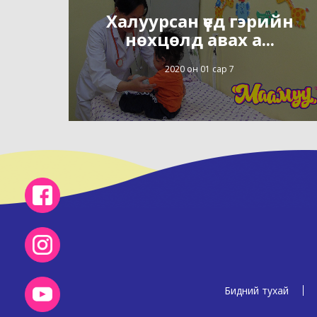
Халуурсан үед гэрийн
нөхцөлд авах а...
2020 он 01 сар 7
Бидний тухай