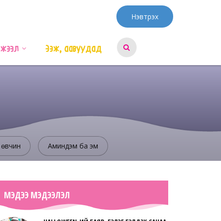
Нэвтрэх
эжээл
Ээж, аавуудад
 өвчин
Аминдэм ба эм
МЭДЭЭ МЭДЭЭЛЭЛ