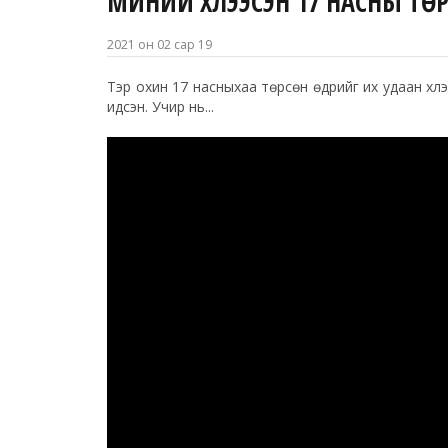
МИНИЙ ХҮЛЭЭСЭН 17 НАСНЫ ТӨ
2021 он 02 сар 19
Тэр охин 17 насныхаа төрсөн өдрийг их удаан хүл
идсэн. Учир нь...