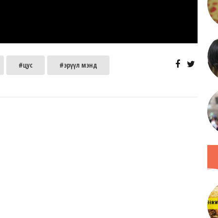
#цус
#эрүүл мэнд