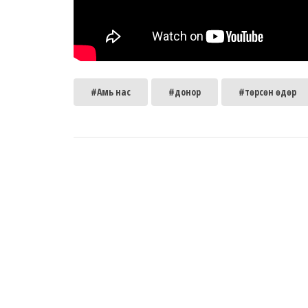
#Амь нас
#донор
#төрсөн өдөр