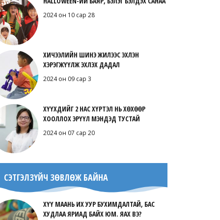
HALLOWEEN-ИЙ БАЯР, БЭЛЭГ БЭЛДЭХ САНАА
2024 он 10 сар 28
ХИЧЭЭЛИЙН ШИНЭ ЖИЛЭЭС ЭХЛЭН
ХЭРЭГЖҮҮЛЖ ЭХЛЭХ ДАДАЛ
2024 он 09 сар 3
ХҮҮХДИЙГ 2 НАС ХҮРТЭЛ НЬ ХӨХӨӨР
ХООЛЛОХ ЭРҮҮЛ МЭНДЭД ТУСТАЙ
2024 он 07 сар 20
СЭТГЭЛЗҮЙЧ ЗӨВЛӨЖ БАЙНА
ХҮҮ МААНЬ ИХ УУР БУХИМДАЛТАЙ, БАС
ХУДЛАА ЯРИАД БАЙХ ЮМ. ЯАХ ВЭ?