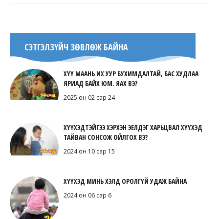
СЭТГЭЛЗҮЙЧ ЗӨВЛӨЖ БАЙНА
ХҮҮ МААНЬ ИХ УУР БУХИМДАЛТАЙ, БАС ХУДЛАА
ЯРИАД БАЙХ ЮМ. ЯАХ ВЭ?
2025 он 02 сар 24
ХҮҮХЭДТЭЙГЭЭ ХЭРХЭН ЭЕЛДЭГ ХАРЬЦВАЛ ХҮҮХЭД
ТАЙВАН СОНСОЖ ОЙЛГОХ ВЭ?
2024 он 10 сар 15
ХҮҮХЭД МИНЬ ХЭЛД ОРОЛГҮЙ УДАЖ БАЙНА
2024 он 06 сар 6