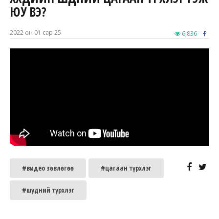
ЮУ ВЭ?
2022 он 01 сар 25
6,836
#видео зөвлөгөө
#цагаан түрхлэг
#шүдний түрхлэг