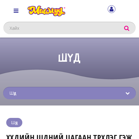
Хайх
ШҮД
Sub
menu
Шүд
ХҮҮХДИЙН ШҮДНИЙ ЦАГААН ТҮРХЛЭГ ГЭЖ