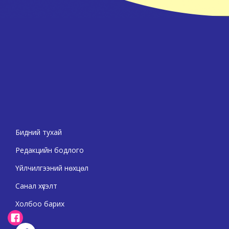
Бидний тухай
Редакцийн бодлого
Үйлчилгээний нөхцөл
Санал хүсэлт
Холбоо барих